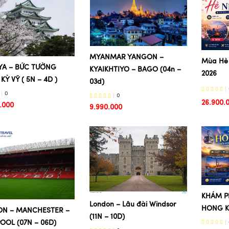
MYANMAR YANGON –
Mùa Hè 
A – BỨC TƯỜNG
KYAIKHTIYO – BAGO (04n –
2026
KỲ VỸ ( 5N – 4D )
03d)
0
0
26.900.
.000
9.990.000
KHÁM P
London – Lâu đài Windsor
HONG 
N – MANCHESTER –
(11N – 10D)
OOL (07N – 06D)