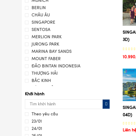
MUNICH
BERLIN
CHÂU ÂU
SINGAPORE
SENTOSA
SINGA
MERLION PARK
3D)
JURONG PARK
MARINA BAY SANDS
10.990
MOUNT FABER
ĐẢO BINTAN INDONESIA
THƯỢNG HẢI
BẮC KINH
HÀNG CHÂU
Khởi hành
TÔ CHÂU
ĐÀI BẮC
SINGA
ĐÀI TRUNG
Theo yêu cầu
04D)
CAO HÙNG
23/01
VŨ HÁN
24/01
Liên h
NGUYÊN DƯƠNG
25/01