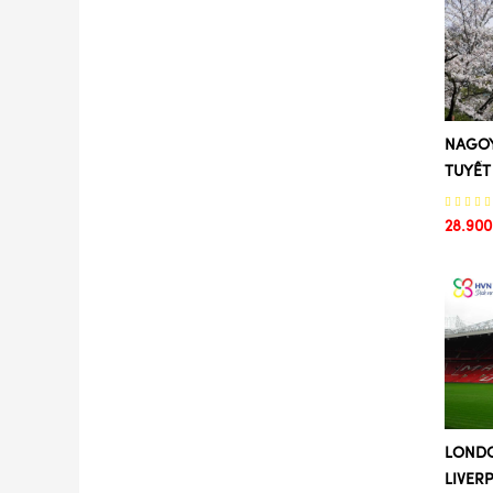
18/06
25/06
28/06
10/07
23/07
NAGOY
27/07
TUYẾT 
17/07
26/07
28.900
17/02
27/11
14/12
25/12
24/10
20/05
03/06
17/06
15/07
LONDO
29/07
LIVERP