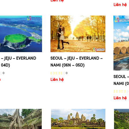
Liên hệ
Liên hệ
 – JEJU – EVERLAND
SEOUL – JEJU – EVERLAND –
 04D)
NAMI (06N – 05D)
0
0
SEOUL –
ệ
Liên hệ
NAMI (0
Liên hệ