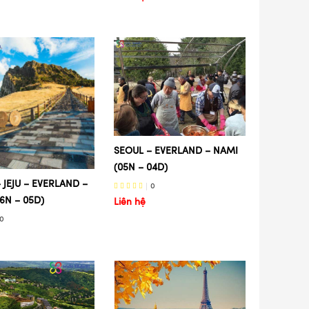
SEOUL – EVERLAND – NAMI
(05N – 04D)
 JEJU – EVERLAND –
0
6N – 05D)
Liên hệ
0