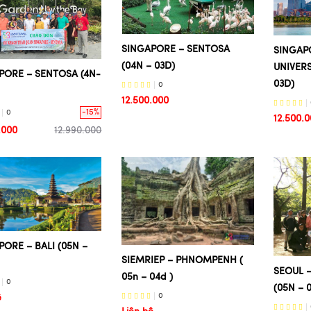
SINGAPORE – SENTOSA
SINGAP
(04N – 03D)
UNIVERS
PORE – SENTOSA (4N-
03D)
0
12.500.000
-15%
0
12.500.
.000
12.990.000
PORE – BALI (05N –
SIEMRIEP – PHNOMPENH (
SEOUL 
05n – 04d )
0
(05N – 
0
ệ