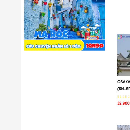
SEOUL
20/02
EVERLAND
27/02
NAMI
03/04
TRƯỢT TUYẾT SKI
12/03
NAMSAN
28/03
BẢO TÀNG 3D - ĐÁ TUYẾT
14/03
SUANGOL
26/03
HÀN QUỐC
24/09
BANGKOK
15/10
PATTAYA
29/10
MOSCOW
18/03
ST.PETERBURG
22/03
OSAKA
WAT ARUN
02/04
(6N-5
MUANG BORAN
28/09
BUSAN
12/11
32.900
GAMCHEON
26/11
ĐẠI LÝ
29/08
ĐÀO VIÊN
11/09
NAM ĐẦU
25/09