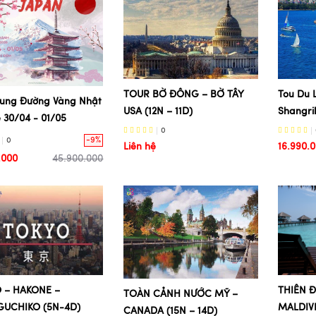
TOUR BỜ ĐÔNG – BỜ TÂY
Tou Du 
Cung Đường Vàng Nhật
USA (12N – 11D)
Shangri
 30/04 - 01/05
0
-9%
0
Liên hệ
16.990.
.000
45.900.000
 – HAKONE –
THIÊN 
TOÀN CẢNH NƯỚC MỸ –
UCHIKO (5N-4D)
MALDIVE
CANADA (15N – 14D)