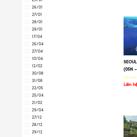
LA BÌNH
26/01
CÔN MINH
27/01
NAM NINH
28/01
TRƯƠNG GIA GIỚI
29/01
THIÊN MÔN SƠN
17/04
PHƯỢNG HOÀNG CỔ TRẤN
26/04
HỮU NGHỊ QUAN
27/04
LAN CHÂU
10/04
LHASA
SEOUL
12/02
DƯƠNG THÁNH HỒ
(05N –
30/08
SHIGATSE
31/08
TRÙNG KHÁNH
Liên h
22/05
THÀNH CỔ LỆ GIANG
25/04
NÚI TUYẾT NGỌC LONG
21/02
SHANGRILA
29/04
HONGKONG
27/12
MACAO
28/12
HONGKONG SHOPPING
29/12
CHỢ QUÝ BÀ