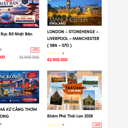
LONDON – STONEHENGE –
Rực Rỡ Nhật Bản
LIVERPOOL – MANCHESTER
( 08N – 07D )
-21%
0
0
000
33.900.000
62.900.000
HÁ XỨ CẢNG THƠM
Khám Phá Thái Lan 2026
KONG
0
-22%
0