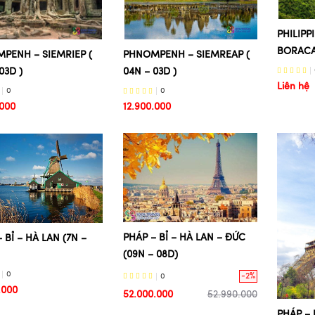
PHILIPP
BORACAY
PHNOMPENH – SIEMREAP (
PENH – SIEMRIEP (
04N – 03D )
03D )
Liên hệ
0
0
12.900.000
.000
PHÁP – BỈ – HÀ LAN – ĐỨC
 BỈ – HÀ LAN (7N –
(09N – 08D)
0
-2%
0
.000
52.000.000
52.990.000
PHÁP – 