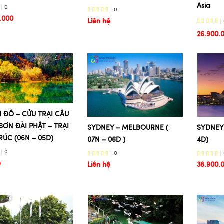
Asia
0
0
.000
Liên hệ
26.900.
 ĐÔ – CỬU TRẠI CÂU
SƠN ĐÀI PHẬT – TRẠI
SYDNEY – MELBOURNE (
SYDNEY
RÚC (06N – 05D)
07N – 06D )
4D)
0
0
ệ
Liên hệ
38.900.