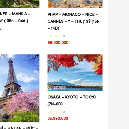
INES – MANILA –
PHÁP – MONACO – NICE –
 ( 05n – 04d )
CANNES – Ý – THUỴ SỸ (15N
– 14D)
0
0
89.000.000
OSAKA – KYOTO – TOKYO
(7N-6D)
0
35.990.000
BỈ – HÀ LAN – ĐỨC –