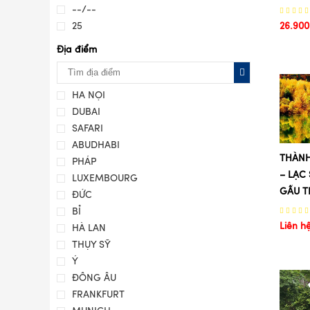
--/--
25
26.900
Địa điểm
HÀ NỘI
DUBAI
SAFARI
ABUDHABI
THÀNH
PHÁP
– LẠC 
LUXEMBOURG
GẤU T
ĐỨC
BỈ
Liên h
HÀ LAN
THỤY SỸ
Ý
ĐÔNG ÂU
FRANKFURT