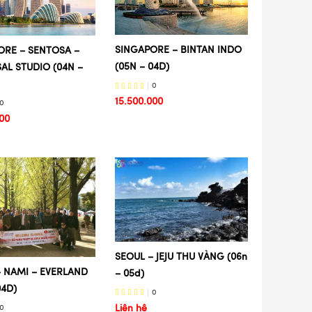
SINGAPORE – BINTAN INDO
ORE – SENTOSA –
(05N – 04D)
AL STUDIO (04N –
0
15.500.000
0
000
SEOUL – JEJU THU VÀNG (06n
– NAMI – EVERLAND
– 05d)
04D)
0
Liên hệ
0