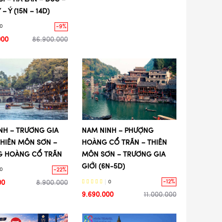
– Ý (15N – 14D)
-9%
0
000
86.900.000
NH – TRƯƠNG GIA
NAM NINH – PHƯỢNG
 THIÊN MÔN SƠN –
HOÀNG CỔ TRẤN – THIÊN
G HOÀNG CỔ TRẤN
MÔN SƠN – TRƯƠNG GIA
GIỚI (6N-5D)
-22%
0
-12%
00
8.900.000
0
9.690.000
11.000.000