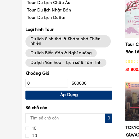
Tour Du Lịch Châu Âu
Tour Du lịch Nhật Bản
Tour Du Lịch DuBai
Loại hình Tour
Du lịch Sinh thái & Khám phá Thiên
nhiên
Tour 
Bản Lễ
Du lịch Biển đảo & Nghỉ dưỡng
Du lịch Văn hóa - Lịch sử & Tâm linh
41.900
Khoảng Giá
Áp Dụng
Số chỗ còn
TOKYO
10
KAWAG
20