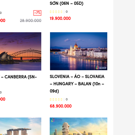
SƠN (06N – 05D)
0
-7%
0
19.900.000
000
28.900.000
SLOVENIA – ÁO – SLOVAKIA
 – CANBERRA (5N-
– HUNGARY – BALAN (10n –
09d)
0
000
0
68.900.000