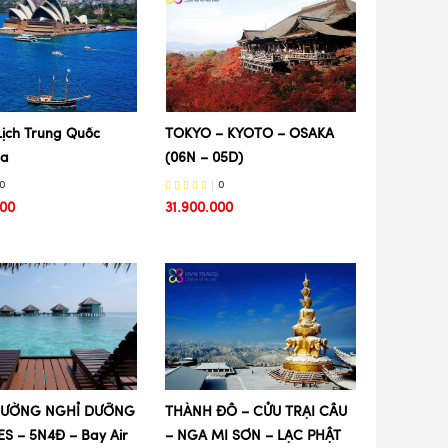
Lịch Trung Quốc
TOKYO – KYOTO – OSAKA
la
(06N – 05D)
0
0
000
31.900.000
ĐƯỜNG NGHỈ DƯỠNG
THÀNH ĐÔ – CỬU TRẠI CÂU
S – 5N4Đ – Bay Air
– NGA MI SƠN – LẠC PHẬT