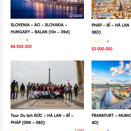
SLOVENIA – ÁO – SLOVAKIA –
PHÁP – BỈ – HÀ LAN
HUNGARY – BALAN (10n – 09d)
08D)
0
0
68.900.000
52.000.000
FRANKFURT – MUNIC
Tour Du lịch ĐỨC – HÀ LAN – BỈ –
4D)
PHÁP (09N – 08D)
0