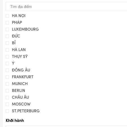
HÀ NỘI
PHÁP
LUXEMBOURG
ĐỨC
BỈ
HÀ LAN
THỤY SỸ
Ý
ĐÔNG ÂU
FRANKFURT
MUNICH
BERLIN
CHÂU ÂU
MOSCOW
ST.PETERBURG
Khởi hành