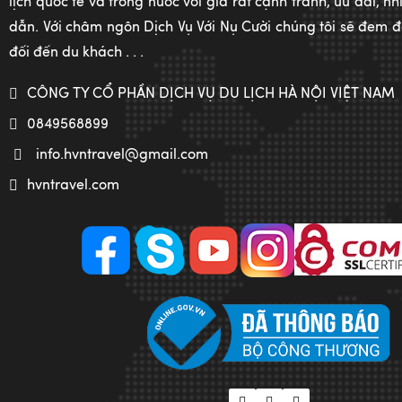
lịch quốc tế và trong nước với giá rất cạnh tranh, ưu đãi, 
dẫn. Với châm ngôn Dịch Vụ Với Nụ Cười chúng tôi sẽ đem đế
đối đến du khách . . .
CÔNG TY CỔ PHẦN DỊCH VỤ DU LỊCH HÀ NỘI VIỆT NAM
0849568899
info.hvntravel@gmail.com
hvntravel.com