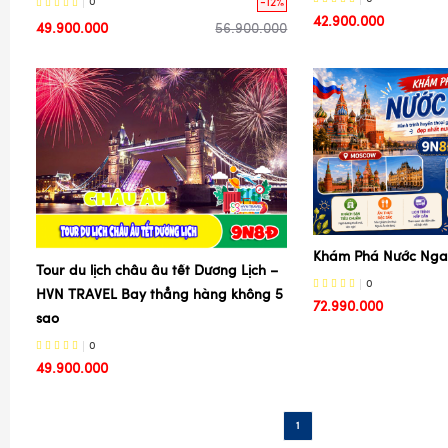
-12%
0
42.900.000
49.900.000
56.900.000
Khám Phá Nước Nga 
Tour du lịch châu âu tết Dương Lịch –
0
HVN TRAVEL Bay thẳng hàng không 5
72.990.000
sao
0
49.900.000
1