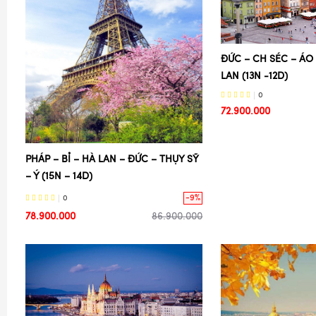
ĐỨC – CH SÉC – ÁO
LAN (13N -12D)
0
72.900.000
PHÁP – BỈ – HÀ LAN – ĐỨC – THỤY SỸ
– Ý (15N – 14D)
-9%
0
78.900.000
86.900.000