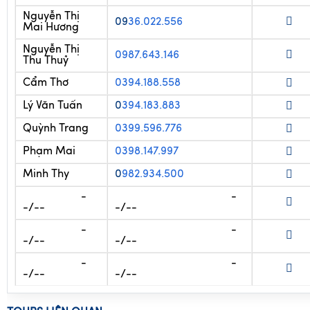
Nguyễn Thị
09
36.022.556
Mai Hương
Nguyễn Thị
0987.643.146
Thu Thuỷ
Cẩm Thơ
0394.188.558
Lý Văn Tuấn
0
394.183.883
Quỳnh Trang
0399.596.776
Phạm Mai
0398.147.997
Minh Thy
0
982.934.500
-
-
-/--
-/--
-
-
-/--
-/--
-
-
-/--
-/--