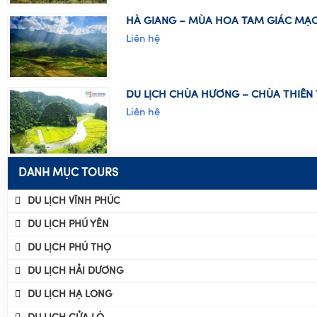
HÀ GIANG – MÙA HOA TAM GIÁC MẠCH
Liên hệ
DU LỊCH CHÙA HƯƠNG – CHÙA THIÊN T
Liên hệ
DANH MỤC TOURS
DU LỊCH VĨNH PHÚC
DU LỊCH PHÚ YÊN
DU LỊCH PHÚ THỌ
DU LỊCH HẢI DƯƠNG
DU LỊCH HẠ LONG