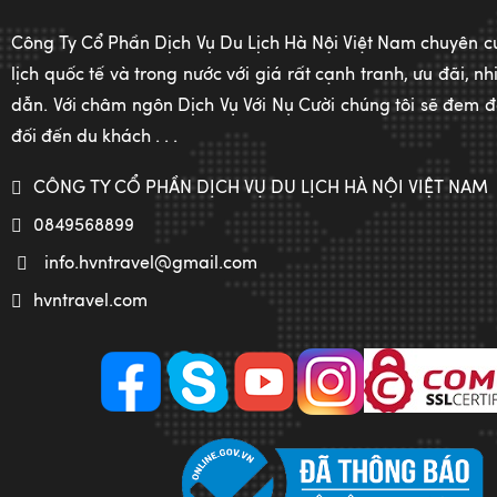
Công Ty Cổ Phần Dịch Vụ Du Lịch Hà Nội Việt Nam chuyên c
lịch quốc tế và trong nước với giá rất cạnh tranh, ưu đãi, 
dẫn. Với châm ngôn Dịch Vụ Với Nụ Cười chúng tôi sẽ đem đế
đối đến du khách . . .
CÔNG TY CỔ PHẦN DỊCH VỤ DU LỊCH HÀ NỘI VIỆT NAM
0849568899
info.hvntravel@gmail.com
hvntravel.com