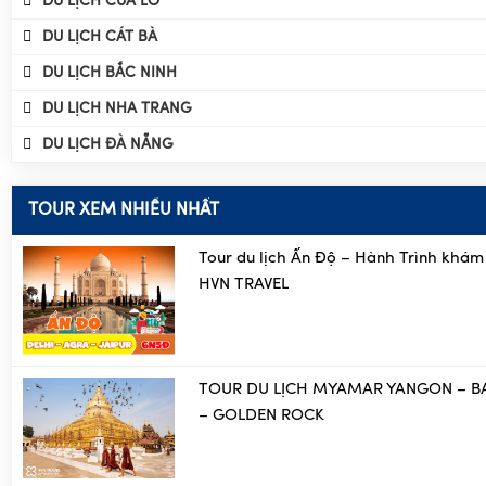
DU LỊCH CỬA LÒ
DU LỊCH CÁT BÀ
DU LỊCH BẮC NINH
DU LỊCH NHA TRANG
DU LỊCH ĐÀ NẴNG
TOUR XEM NHIỀU NHẤT
Tour du lịch Ấn Độ – Hành Trình khám
HVN TRAVEL
TOUR DU LỊCH MYAMAR YANGON – B
– GOLDEN ROCK