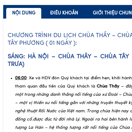
NỘI DUNG
ĐIỀU KHOẢN
GIỚI THIỆU CHU
CHƯƠNG TRÌNH DU LỊCH CHÙA THẦY – CHÙ
TÂY PHƯƠNG ( 01 NGÀY ):
SÁNG: HÀ NỘI –
CHÙA THẦY – CHÙA TÂY
TRƯA)
06:00
: Xe và HDV đón Quý khách tại điểm hẹn, khởi hàn
tham quan đầu tiên của Quý khách là
Chùa Thầy
–
đ
â
một trong những danh thắng nổi tiếng của xứ Đoài – Ch
– một vị thiền sư nổi tiếng gắn với những truyền thuyết k
nghệ thuật Rối Nước của Việt nam. Trong chùa hiện nay
đồng cổ.được đúc từ đời nhà Lý. Ngoài ra hai bên hành l
tượng La Hán – hệ thống tượng rất nổi tiếng của Chùa 