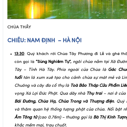
CHÙA THẦY
CHIỀU: NAM ĐỊNH – HÀ NỘI
13:30
: Quý khách rời Chùa Tây Phương đi Lễ và ghé t
còn gọi là
“Sùng Nghiêm Tự”,
n
gôi chùa nằm tại Xã Đườn
Tây – Tỉnh Hà Tây. Phía ngoài của Chùa là
Gác Chu
tuổi
tán lá xum xuê tạo cho cảnh chùa sự mát mẻ và Lin
Chuông và cây đa cổ thụ là
Toà Bảo Tháp Cửu Phẩm Li
vọng Xá Lợi Đức Phật. Qua dãy nhà
Thụ trai
– nơi ở của
Bái Đường, Chùa Hạ,
Chùa Trong và Thượng điện
.
Quý k
và thăm quan hệ thống tượng phật của chùa. Nổi bật n
Âm Tống tử
(cao 0.76m) – thường gọi là
Bà Thị Kính Tượn
khắc mềm mại, trau chuốt.