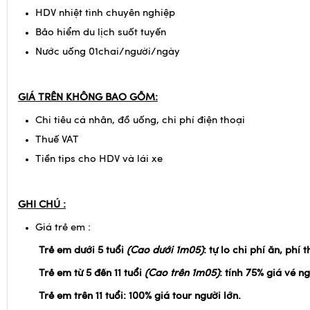
HDV nhiệt tình chuyên nghiệp
Bảo hiểm du lịch suốt tuyến
Nước uống 01chai/người/ngày
GIÁ TRÊN KHÔNG BAO GỒM:
Chi tiêu cá nhân, đồ uống, chi phí điện thoại
Thuế VAT
Tiền tips cho HDV và lái xe
GHI CHÚ :
Giá trẻ em :
Trẻ em dưới 5 tuổi
(Cao dưới 1m05)
: tự lo chi phí ăn, ph
Trẻ em từ 5 đến 11 tuổi
(Cao trên 1m05)
: tính 75% giá vé ng
Trẻ em trên 11 tuổi: 100% giá tour người lớn.