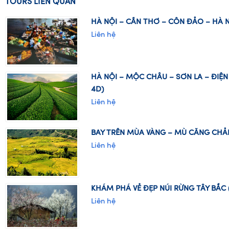
TOURS LIÊN QUAN
HÀ NỘI – CẦN THƠ – CÔN ĐẢO – HÀ N
Liên hệ
HÀ NỘI – MỘC CHÂU – SƠN LA – ĐIỆN 
4D)
Liên hệ
BAY TRÊN MÙA VÀNG – MÙ CĂNG CHẢI
Liên hệ
KHÁM PHÁ VẺ ĐẸP NÚI RỪNG TÂY BẮC 
Liên hệ