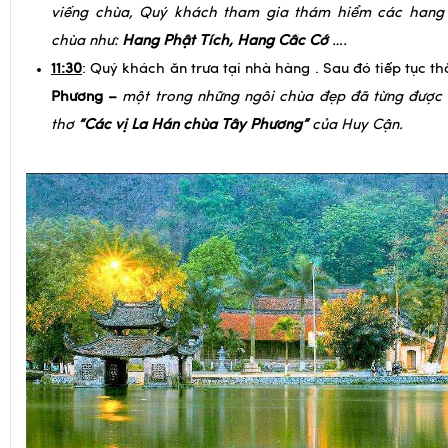
viếng chùa, Quý khách tham gia thám hiểm các hang
chùa như:
Hang Phật Tích, Hang Cấc Cớ
….
11:30
: Quý khách ăn trưa tại nhà hàng . Sau đó tiếp tục 
Phương –
một trong những ngôi chùa đẹp đã từng được 
thơ
“Các vị La Hán chùa Tây Phương”
của Huy Cận.