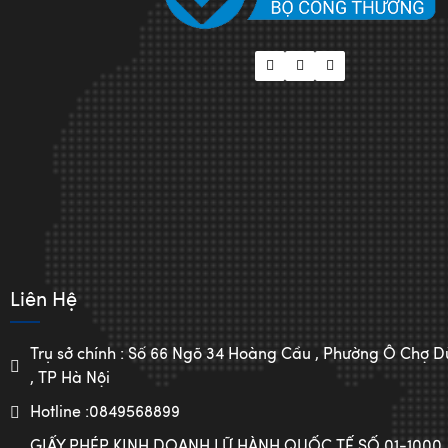
Liên Hệ
Trụ sở chính : Số 66 Ngõ 34 Hoàng Cầu , Phường Ô Chợ
, TP Hà Nội
Hotline :0849568899
GIẤY PHÉP KINH DOANH LỮ HÀNH QUỐC TẾ SỐ 01-1000