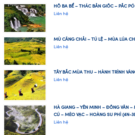
HỒ BA BỂ – THÁC BẢN GIỐC – PẮC PÓ
Liên hệ
MÙ CĂNG CHẢI – TÚ LỆ – MÙA LÚA CHÍ
Liên hệ
TÂY BẮC MÙA THU – HÀNH TRÌNH VÀN
Liên hệ
HÀ GIANG – YÊN MINH – ĐỒNG VĂN – 
CÚ – MÈO VẠC – HOÀNG SU PHÌ (4N-3
Liên hệ