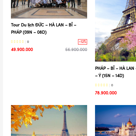
Tour Du lịch ĐỨC – HÀ LAN – BỈ –
PHÁP (09N – 08D)
-12%
0
49.900.000
56.900.000
PHÁP – BỈ – HÀ LAN
– Ý (15N – 14D)
0
78.900.000