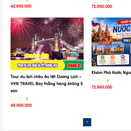
0
42.900.000
72.900.000
Khám Phá Nước Nga 
Tour du lịch châu âu tết Dương Lịch –
0
HVN TRAVEL Bay thẳng hàng không 5
72.990.000
sao
0
49.900.000
1