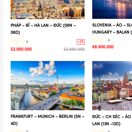
SLOVENIA – ÁO – SL
PHÁP – BỈ – HÀ LAN – ĐỨC (09N –
HUNGARY – BALAN (1
08D)
0
-2%
0
68.900.000
52.000.000
52.990.000
FRANKFURT – MUNICH – BERLIN (5N –
ĐỨC – CH SÉC – ÁO
4D)
LAN (13N -12D)
0