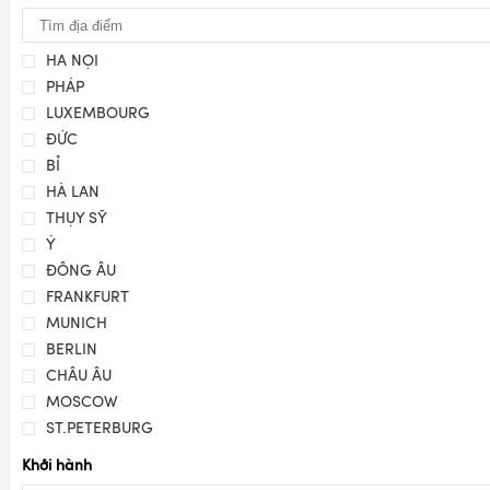
HÀ NỘI
PHÁP
LUXEMBOURG
ĐỨC
BỈ
HÀ LAN
THỤY SỸ
Ý
ĐÔNG ÂU
FRANKFURT
MUNICH
BERLIN
CHÂU ÂU
MOSCOW
ST.PETERBURG
Khởi hành