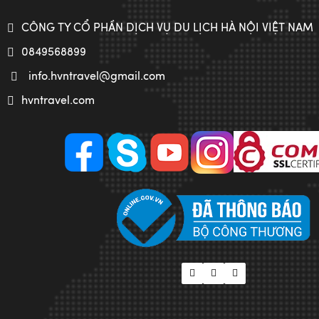
CÔNG TY CỔ PHẦN DỊCH VỤ DU LỊCH HÀ NỘI VIỆT NAM
0849568899
info.hvntravel@gmail.com
hvntravel.com