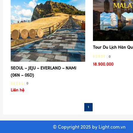
Tour Du Lịch Hàn Q
0
18.900.000
SEOUL – JEJU – EVERLAND – NAMI
(06N – 05D)
0
Liên hệ
1
© Copyright 2025 by
Light.com.vn