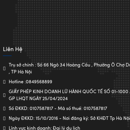
Liên Hệ
Trụ sở chính : Số 66 Ngõ 34 Hoàng Cầu , Phường Ô Chợ
, TP Hà Nội
Hotline :0849568899
GIẤY PHÉP KINH DOANH LỮ HÀNH QUỐC TẾ SỐ 01-1000
GP LHQT NGÀY 25/04/2024
Số ĐKKD: 0107587817 - Mã số thuế: 0107587817
Ngày ĐKKD: 15/10/2016 - Nơi đăng ký: Sở KHĐT Tp Hà Nộ
Lĩnh vực kinh doanh: Đại lý du lịch