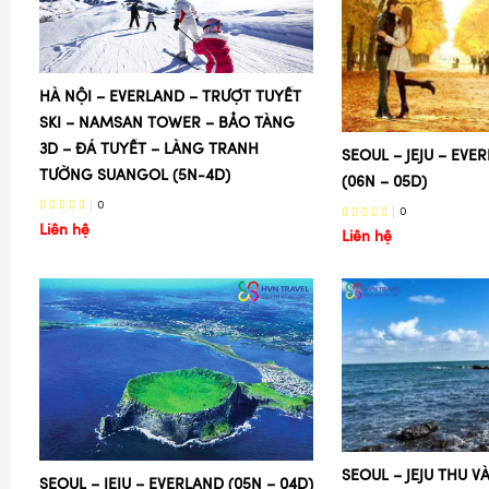
HÀ NỘI – EVERLAND – TRƯỢT TUYẾT
SKI – NAMSAN TOWER – BẢO TÀNG
3D – ĐÁ TUYẾT – LÀNG TRANH
SEOUL – JEJU – EVE
TƯỜNG SUANGOL (5N-4D)
(06N – 05D)
0
0
Liên hệ
Liên hệ
SEOUL – JEJU THU V
SEOUL – JEJU – EVERLAND (05N – 04D)