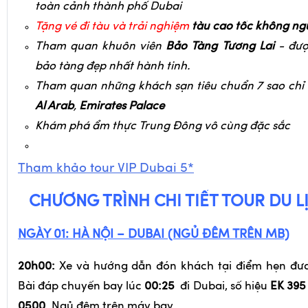
toàn cảnh thành phố Dubai
Tặng vé đi tàu và trải nghiệm
tàu cao tốc không ngư
Tham quan khuôn viên
Bảo Tàng Tương Lai
- đượ
bảo tàng đẹp nhất hành tinh.
Tham quan những khách sạn tiêu chuẩn 7 sao chỉ
Al Arab
,
Emirates Palace
Khám phá ẩm thực Trung Đông vô cùng đặc sắc
Tham khảo tour VIP Dubai 5*
CHƯƠNG TRÌNH CHI TIẾT TOUR DU L
NGÀY 01: HÀ NỘI – DUBAI (NGỦ ĐÊM TRÊN MB)
20h00:
Xe và hướng dẫn đón khách tại điểm hẹn đưa
Bài đáp chuyến bay lúc
00:25
đi Dubai, số hiệu
EK 395
0500
. Ngủ đêm trên máy bay.