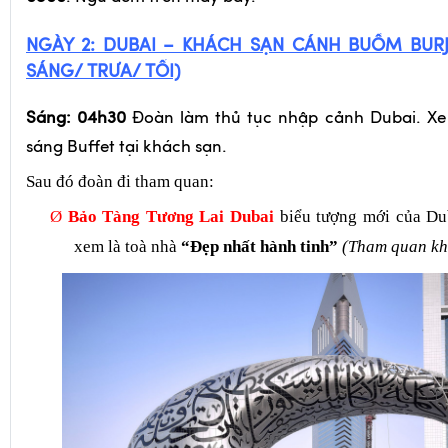
NGÀY 2: DUBAI –
KHÁCH SẠN CÁNH BUỒM BURJ
SÁNG/ TRƯA/ TỐI)
Sáng: 04h30
Đoàn làm thủ tục nhập cảnh Dubai. Xe
sáng Buffet tại khách sạn.
Sau đó đoàn đi tham quan:
Ø
Bảo Tàng Tương Lai Dubai
biểu tượng mới của Dub
xem là toà nhà
“Đẹp nhất hành tinh”
(Tham quan kh