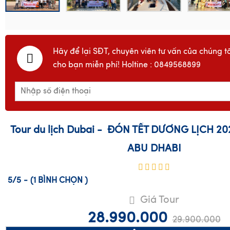
Hãy để lại SĐT, chuyên viên tư vấn của chúng tô
cho bạn miễn phí! Holtine : 0849568899
Tour du lịch Dubai - ĐÓN TẾT DƯƠNG LỊCH 20
ABU DHABI
5/5
-
(1
BÌNH CHỌN
)
Giá Tour
28.990.000
29.900.000