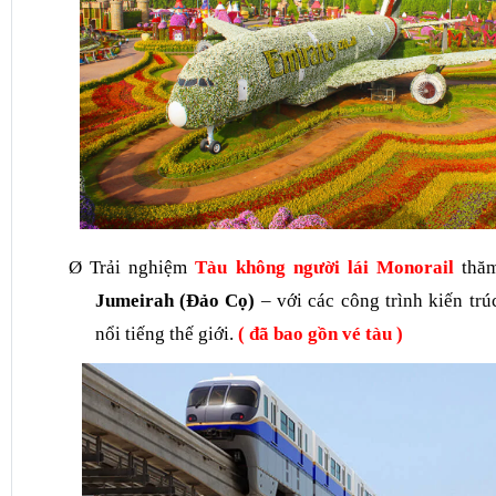
Ø
T
rải nghiệm
T
àu không người lái
Monorail
thă
Jumeirah (Đảo Cọ)
– với các công trình kiến trú
nổi tiếng thế giới.
( đã bao gồn vé tàu )