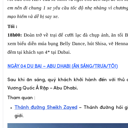
em nên đi chung 1 xe yêu cầu tốc độ nhẹ nhàng vì chương
mạo hiểm và dễ bị say xe.
Tối
:
18h00:
Đoàn trở về trại để cưỡi lạc đà chụp ảnh, ăn tối 
xem biểu diễn múa bụng Belly Dance, hút Shisa, vẽ Henn
đêm tại khách sạn 4* tại Dubai.
NGÀY 04
DU BAI – ABU DHABI (ĂN SÁNG/TRƯA/TỐI)
Sau khi ăn sáng, quý khách khởi hành đến với thủ 
Vương Quốc Ả Rập – Abu Dhabi
.
Tham quan :
Thánh đường Sheikh Zayed
– Thánh đường hồi gi
giới.