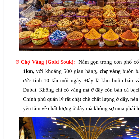
Ø
Chợ Vàng (Gold Souk)
:
Nằm gọn trong con phố c
1km
, với khoảng 500 gian hàng
, chợ vàng
buôn b
ước tính 10 tấn mỗi ngày.
Đây là khu buôn bán và
Dubai. Không chỉ có vàng mà ở đây còn bán cả bạc
Chính phủ quản lý rất chặt chẽ chất lượng ở đây, nê
yên tâm về chất lượng ở đây mà không sợ mua phải h