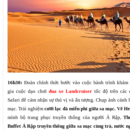
16h30:
Đoàn chính thức bước vào cuộc hành trình
khám 
gia cuộc dạo chơi
đua xe Landcruiser
tốc độ trên các
Safari để cảm nhận sự thú vị và ấn tượng. Chụp ảnh cảnh 
mạc.
Trải nghiệm
cưỡi lạc đà miễn phí giữa sa mạc.
Vẽ He
mình bộ trang phục truyền thống của người Ả Rập,
Th
Buffet Ả Rập truyền thống giữa sa mạc cùng trà, nước n