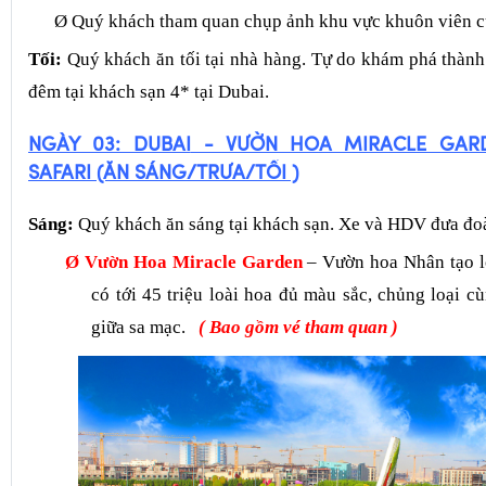
Ø
Quý
khách tham quan chụp ảnh khu vực khuôn viên 
Tối:
Quý khách ăn tối tại nhà hàng.
Tự do khám phá thành
đêm tại khách sạn 4* tại Dubai
.
NGÀY 03: DUBAI
- VƯỜN HOA MIRACLE GAR
SAFARI
(ĂN SÁNG/TRƯA/TỐI )
Sáng:
Quý khách ăn sáng tại khách sạn. Xe và HDV đưa đo
Ø
Vườn Hoa
Miracle Garden
– Vườn hoa Nhân tạo l
có tới 45 triệu loài hoa đủ màu sắc, chủng loại c
giữa sa mạc.
(
Bao
gồm vé tham quan
)