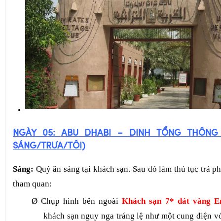
NGÀY 0
5:
ABU DHABI – DINH TỔNG THỐNG 
SÁNG/TRƯA/TỐI)
Sáng:
Quý ăn sáng tại khách sạn. Sau đó làm thủ tục trả p
tham quan:
Ø
Chụp hình bên ngoài
Khách sạn 7*
dát vàng
Em
khách sạn nguy nga tráng lệ như một cung điện vớ