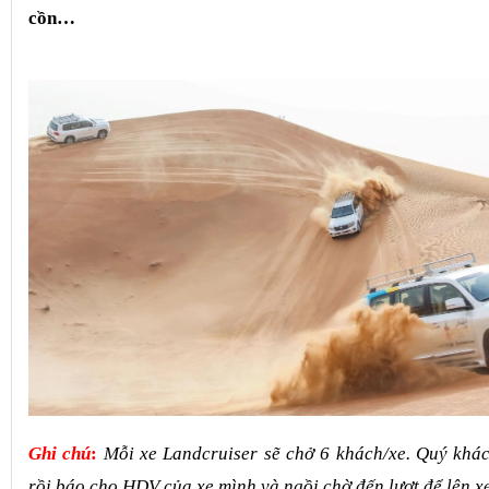
cồn…
Ghi chú
:
Mỗi xe Landcruiser sẽ chở 6 khách/xe. Quý kh
rồi báo cho HDV của xe mình và ngồi chờ đến lượt để lên xe