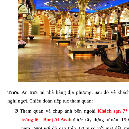
Trưa:
Ăn trưa tại nhà hàng địa phương. Sau đó về khác
nghỉ ngơi. Chiều đoàn tiếp tục tham quan:
Ø
Tham quan và chụp ảnh bên ngoài
Khách sạn 7*
tráng lệ - Burj Al Arab
được xây dựng từ năm 199
năm 1999 với độ cao trên 320m so với mặt đất, m