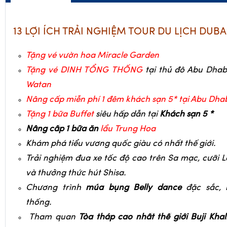
13 LỢI ÍCH TRẢI NGHIỆM TOUR DU LỊCH DUBAI
Tặng vé vườn hoa Miracle Garden
Tặng vé DINH TỔNG THỐNG
tại thủ đô Abu Dhab
Watan
Nâng cấp miễn phí 1 đêm khách sạn 5* tại Abu Dha
Tặng 1 bữa Buffet
siêu hấp dẫn tại
Khách sạn 5 *
Nâng cấp 1 bữa ăn
lẩu Trung Hoa
Khám phá tiểu vương quốc giàu có nhất thế giới.
Trải nghiệm đua xe tốc độ cao trên Sa mạc, cưỡi 
và thưởng thức hút Shisa.
Chương trình
múa bụng Belly dance
đặc sắc
thống.
Tham quan
Tòa tháp cao nhất thế giới Buji Khal