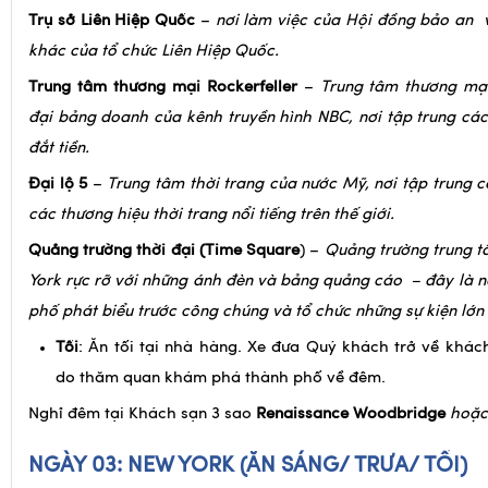
giới sau sự kiện 11/9.
Trụ sở Liên Hiệp Quốc
–
nơi làm việc của Hội đồng bảo an 
khác của tổ chức Liên Hiệp Quốc.
Trung tâm thương mại Rockerfeller
–
Trung tâm thương mại
đại bảng doanh của kênh truyền hình NBC, nơi tập trung cá
đắt tiền.
Đại lộ 5
–
Trung tâm thời trang của nước Mỹ, nơi tập trung 
các thương hiệu thời trang nổi tiếng trên thế giới.
Quảng trường thời đại (Time Square
) –
Quảng trường trung 
York rực rỡ với những ánh đèn và bảng quảng cáo – đây là nơ
phố phát biểu trước công chúng và tổ chức những sự kiện lớn
Tối
: Ăn tối tại nhà hàng. Xe đưa Quý khách trở về khách
do thăm quan khám phá thành phố về đêm.
Nghỉ đêm tại Khách sạn 3 sao
Renaissance Woodbridge
hoặc
NGÀY 03: NEW YORK (ĂN SÁNG/ TRƯA/ TỐI)