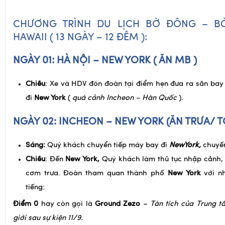
CHƯƠNG TRÌNH DU LỊCH BỜ ĐÔNG – BỜ
HAWAII ( 13 NGÀY – 12 ĐÊM ):
NGÀY 01: HÀ NỘI – NEW YORK ( ĂN MB )
Chiều
: Xe và HDV đón đoàn tại điểm hẹn đưa ra sân bay
đi
New York
(
quá cảnh Incheon – Hàn Quốc
).
NGÀY 02: INCHEON – NEW YORK (ĂN TRƯA/ T
Sáng:
Quý khách chuyển tiếp máy bay đi
NewYork,
chuyế
Chiều
: Đến
New York,
Quý khách làm thủ tục nhập cảnh,
cơm trưa. Đoàn tham quan thành phố
New York
với nh
tiếng:
Điểm 0
hay còn gọi là
Ground Zezo
–
Tàn tích của Trung t