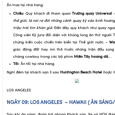
nổi tiếng.
Ăn trưa tại nhà hàng.
Chiều
: Quý khách đi tham quan
Trường quay Universal
thế giới, là nơi ra đời những cảnh quay kỹ xảo kinh hoàn
triệu trái tim khán giả
. Đến đây quý khách như quay ngượ
Công viên Kỷ Jura đối diện với khủng long ăn thịt người 
chứng kiến cuộc chiến trên biển tại Thế giới nước –
Wa
giác động đất hay nín thở trước những trận đấu sún
chàng cowboy trong các bộ phim
Miền Tây hoang dã
….
Tối
: Ăn tối tại nhà hàng.
Nghỉ đêm tại khách sạn 3 sao
Huntington Beach Hotel
hoặc t
LOS ANGELES
NGÀY 09: LOS ANGELES – HAWAII ( ĂN SÁNG/ 