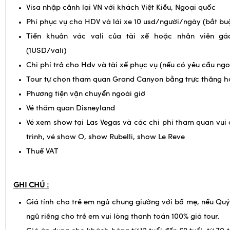
có)
Visa nhập cảnh lại VN với khách Việt Kiều, Ngoại quốc
Phí phục vụ cho HDV và lái xe 10 usd/người/ngày (bắt bu
Tiền khuân vác vali của tài xế hoặc nhân viên g
(1USD/vali)
Chi phí trả cho Hdv và tài xế phục vụ (nếu có yêu cầu ngo
Tour tự chọn tham quan Grand Canyon bằng trực thăng h
Phương tiện vận chuyển ngoài giờ
Vé thăm quan Disneyland
Vé xem show tại Las Vegas và các chi phí tham quan vui
trình, vé show O, show Rubelli, show Le Reve
Thuế VAT
GHI CHÚ :
Giá tính cho trẻ em ngủ chung giường với bố mẹ, nếu Qu
ngủ riêng cho trẻ em vui lòng thanh toán 100% giá tour.