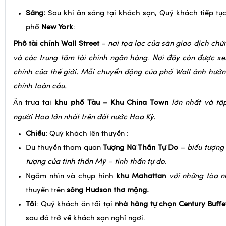
Sáng:
Sau khi ăn sáng tại khách sạn, Quý khách tiếp t
phố
New York
:
Phố tài chính Wall Street
–
nơi tọa lạc của sàn giao dịch ch
và các trung tâm tài chính ngân hàng
.
Nơi đây còn được xe
chính của thế giới. Mỗi chuyển động của phố Wall ảnh hưởng
chính toàn cầu.
Ăn trưa tại
khu phố Tàu – Khu China Town
lớn nhất và tậ
người Hoa lớn nhất trên đất nước Hoa Kỳ.
Chiều
: Quý khách lên thuyền :
Du thuyền tham quan
Tượng Nữ Thần Tự Do
–
biểu tượng
tượng của tinh thần Mỹ – tinh thần tự do
.
Ngắm nhìn và chụp hình
khu Mahattan
với những tòa n
thuyền trên
sông Hudson thơ mộng.
Tối
: Quý khách ăn tối tại
nhà hàng tự chọn Century Buffe