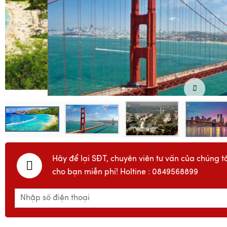
Hãy để lại SĐT, chuyên viên tư vấn của chúng tô
cho bạn miễn phí! Holtine : 0849568899