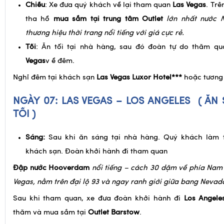
Chiều
: Xe đưa quý khách về lại tham quan
Las Vegas
. Tr
tha hồ
mua sắm tại trung tâm Outlet
lớn nhất nước 
thương hiệu thời trang nổi tiếng với giá cực rẻ.
Tối
: Ăn tối tại nhà hàng, sau đó đoàn tự do thăm q
Vegas
v ề đêm.
Nghỉ đêm tại khách sạn
Las Vegas Luxor Hotel***
hoặc tương
NGÀY 07: LAS VEGAS – LOS ANGELES ( ĂN
TỐI )
Sáng:
Sau khi ăn sáng tại nhà hàng. Quý khách làm 
khách sạn. Đoàn khởi hành đi tham quan
Đập nước Hooverdam
nổi tiếng – cách 30 dặm về phía Nam
Vegas, nằm trên đại lộ 93 và ngay ranh giới giữa bang Nevad
Sau khi tham quan, xe đưa đoàn khởi hành đi
Los Angele
thăm và mua sắm tại
Outlet Barstow
.