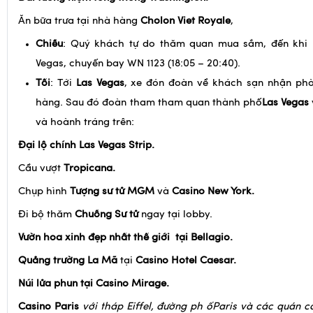
Đài tưởng niệm tổng thống Washington.
Ăn bữa trưa tại nhà hàng
Cholon Viet Royale
,
Chiều
: Quý khách tự do thăm quan mua sắm, đến khi 
Vegas, chuyến bay WN 1123 (18:05 – 20:40).
Tối
: Tới
Las Vegas
, xe đón đoàn về khách sạn nhận phòn
hàng. Sau đó đoàn tham tham quan thành phố
Las Vegas
và hoành tráng trên:
Đại lộ chính Las Vegas Strip.
Cầu vượt
Tropicana.
Chụp hình
Tượng sư tử MGM
và
Casino New York.
Đi bộ thăm
Chuồng Sư tử
ngay tại lobby.
Vườn hoa xinh đẹp nhất thế giới tại Bellagio.
Quảng trường La Mã
tại
Casino Hotel Caesar.
Núi lửa phun tại Casino Mirage.