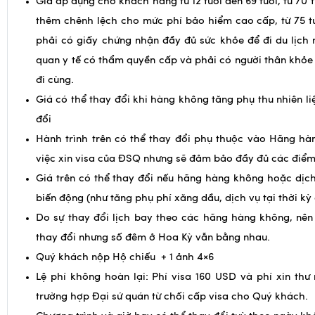
Giá áp dụng cho khách hàng từ 12 tuổi đến 69 tuổi, từ 70 t
thêm chênh lệch cho mức phí bảo hiểm cao cấp, từ 75 tu
phải có giấy chứng nhận đầy đủ sức khỏe để đi du lịch
quan y tế có thẩm quyền cấp và phải có người thân khỏe
đi cùng.
Giá có thể thay đổi khi hàng không tăng phụ thu nhiên li
đổi
Hành trình trên có thể thay đổi phụ thuộc vào Hãng hà
việc xin visa của ĐSQ nhưng sẽ đảm bảo đầy đủ các điể
Giá trên có thể thay đổi nếu hãng hàng không hoặc dịc
biến động (như tăng phụ phí xăng dầu, dịch vụ tại thời kỳ
Do sự thay đổi lịch bay theo các hãng hàng không, nên
thay đổi nhưng số đêm ở Hoa Kỳ vẫn bằng nhau.
Quý khách nộp Hộ chiếu + 1 ảnh 4×6
Lệ phí không hoàn lại: Phí visa 160 USD và phí xin th
trường hợp Đại sứ quán từ chối cấp visa cho Quý khách.