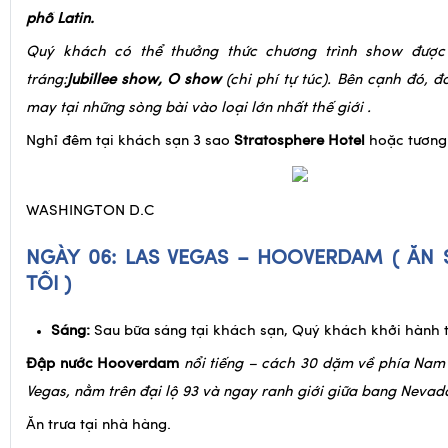
Casino Paris
với tháp Eiffel, đường ph ốParis và các quán 
phố Latin.
Quý khách có thể thưởng thức chương trình show đượ
tráng:
Jubillee show, O show
(chi phí tự túc). Bên cạnh đó, đ
may tại những sòng bài vào loại lớn nhất thế giới .
Nghỉ đêm tại khách sạn 3 sao
Stratosphere Hotel
hoặc tương
WASHINGTON D.C
NGÀY 06: LAS VEGAS – HOOVERDAM ( ĂN 
TỐI )
Sáng:
Sau bữa sáng tại khách sạn, Quý khách khởi hành
Đập nước Hooverdam
nổi tiếng – cách 30 dặm về phía Nam
Vegas, nằm trên đại lộ 93 và ngay ranh giới giữa bang Nevad
Ăn trưa tại nhà hàng.