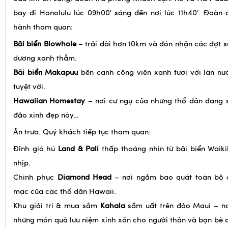
Sau khi ăn sáng, đoàn trả phòng Khách sạn. Xe và HDV đư
bay đi Honolulu lúc 09h00′ sáng đến nơi lúc 11h40′. Đoàn 
hành tham quan:
Bãi biển Blowhole
– trải dài hơn 10km và đón nhận các đợt s
dương xanh thẳm.
Bãi biển Makapuu
bên cạnh công viên xanh tươi với làn nư
tuyệt vời.
Hawaiian Homestay
– nơi cư ngụ của những thổ dân đang s
đảo xinh đẹp này…
Ăn trưa. Quý khách tiếp tục tham quan:
Đỉnh gió hú
Land & Pali
thấp thoáng nhìn từ bãi biển Waiki
nhịp.
Chinh phục
Diamond Head
– nơi ngắm bao quát toàn bộ c
mạc của các thổ dân Hawaii.
Khu giải trí & mua sắm
Kahala
sầm uất trên đảo Maui – n