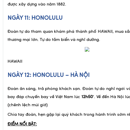
Washington, Khu phố Trung Hoa, Dinh thự Iolani – nơi ở c
được xây dựng vào năm 1882.
NGÀY 11: HONOLULU
Đoàn tự do tham quan khám phá thành phố HAWAII, mua sắ
thương mại lớn. Tự do tắm biển và nghỉ dưỡng.
HAWAII
NGÀY 12: HONOLULU – HÀ NỘI
Đoàn ăn sáng, trả phòng khách sạn. Đoàn tự do nghỉ ngơi v
bay đáp chuyến bay về Việt Nam lúc
12h50′
. Về đến Hà Nội l
(chênh lệch múi giờ)
Chia tay đoàn, hẹn gặp lại quý khách trong hành trình sớm n
ĐIỂM NỔI BẬT: