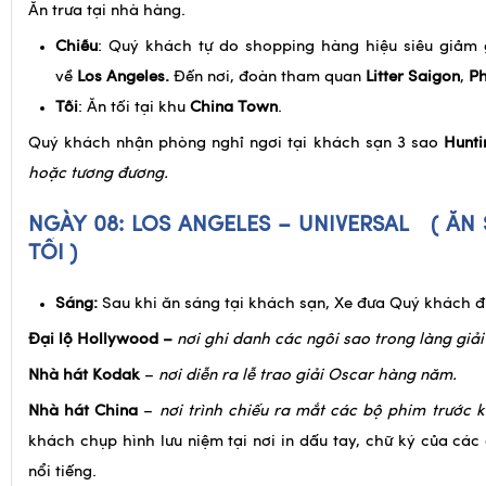
Ăn trưa tại nhà hàng.
Chiều
: Quý khách tự do shopping hàng hiệu siêu giảm g
về
Los Angeles.
Đến nơi, đoàn tham quan
Litter Saigon
,
Ph
Tối
: Ăn tối tại khu
China Town
.
Quý khách nhận phòng nghỉ ngơi tại khách sạn 3 sao
Hunti
hoặc tương đương.
NGÀY 08: LOS ANGELES – UNIVERSAL ( ĂN
TỐI )
Sáng:
Sau khi ăn sáng tại khách sạn, Xe đưa Quý khách đ
Đại lộ Hollywood –
nơi ghi danh các ngôi sao trong làng giải 
Nhà hát Kodak
–
nơi diễn ra lễ trao giải Oscar hàng năm.
Nhà hát China
–
nơi trình chiếu ra mắt các bộ phim trước 
khách chụp hình lưu niệm tại nơi in dấu tay, chữ ký của các 