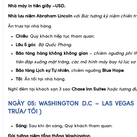
Tòa án tối cao
.
Nhà máy in tiền giấy –USD
.
Nhà lưu niệm Abraham Lincoln
với Bức tường kỷ niệm chiến t
Ăn trưa tại nhà hàng.
Chiều
: Quý khách tiếp tục tham quan:
Lầu 5 góc
Bộ Quốc Phòng.
Bảo tàng hàng không không gian
–
chiêm ngưỡng phi t
tiên đáp xuống mặt trăng, các mô hình máy bay từ lúc sơ 
Bảo tàng Lịch sự Tự nhiên
, chiêm ngưỡng
Blue Hope
.
Tối
: Ăn tối tại nhà hàng.
Nghỉ đêm tại khách sạn 3 sao
Chase Inn Suites
hoặc tương đ
NGÀY 05: WASHINGTON D.C – LAS VEGAS
TRƯA/ TỐI )
Sáng:
Sau khi ăn sáng, Quý khách tham quan: