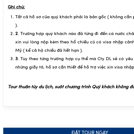
lý do thanh toán của đơn vị mời
Ghi chú:
Tất cả hồ sơ của quý khách phải là bản gốc ( không cần
).
2
. Trường hợp quý khách nào đã từng đi đến cá nước ch
xin vui lòng nộp kèm theo hổ chiếu cũ có visa nhập cản
Mỹ ( kể cả hộ chiếu đã hết hạn ).
3
. Tùy theo từng trường hợp cụ thể mà Cty DL sẽ có yê
những giấy tờ, hồ sơ cần thiết để hỗ trợ việc xin visa nh
Tour thuần túy du lịch, suốt chương trình Quý khách không đ