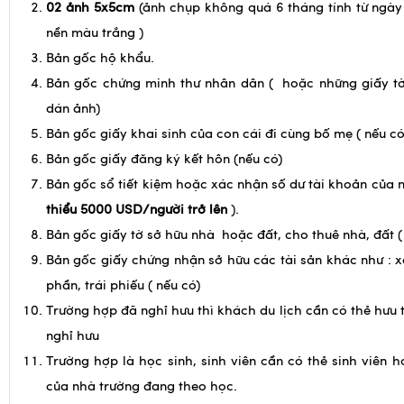
khởi hành ( hộ chiếu cần có chữ ký của đúng người mang 
02 ảnh 5x5cm
(ảnh chụp không quá 6 tháng tính từ ngày
nền màu trắng )
Bản gốc hộ khẩu.
Bản gốc chứng minh thư nhân dân ( hoặc những giấy tờ
dán ảnh)
Bản gốc giấy khai sinh của con cái đi cùng bố mẹ ( nếu có
Bản gốc giấy đăng ký kết hôn (nếu có)
Bản gốc sổ tiết kiệm hoặc xác nhận số dư tài khoản của 
thiểu 5000 USD/người trở lên
).
Bản gốc giấy tờ sở hữu nhà hoặc đất, cho thuê nhà, đất (
Bản gốc giấy chứng nhận sở hữu các tài sản khác như : xe
phần, trái phiếu ( nếu có)
Trường hợp đã nghỉ hưu thì khách du lịch cần có thẻ hưu 
nghỉ hưu
Trường hợp là học sinh, sinh viên cần có thẻ sinh viên 