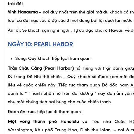
những món quà lưu niệm xinh xắn cho người thân và bạn bè
trái đất.
Vịnh Hanauma
– nơi duy nhất trên thế giới mà du khách có th
loại cá đủ màu sắc ở độ sâu 3 mét đang bơi lội dưới làn nước
Ăn tối. Về khách sạn nghỉ ngơi . Tự do dạo chơi ở Hawaii về 
NGÀY 10: PEARL HABOR
Sáng: Quý khách tiếp tục tham quan:
Trân Châu Cảng (Pearl Harbor)
nổi tiếng với trận đánh giữ
Kỳ trong Đệ Nhị thế chiến – Quý khách sẽ được xem một đo
liệu về cuộc chiến này. Tiếp tục tham quan Đô đốc hạm 
danh là ” Thành phố nhỏ trên đại dương ” nay đã nằm yên 
như một chứng tích oai hùng cho cuộc chiến tranh.
Đoàn ăn trưa, tiếp tục đi tham quan:
Một vòng thành phố Honolulu
với Tòa nhà Quốc Hội