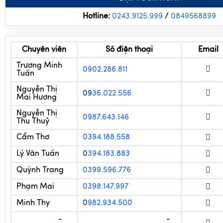
ĐẶT TOUR NGAY
Hotline:
0243.9125.999
/
0
849568899
Chuyên viên
Số điện thoại
Email
Trương Minh
0902.286.811
Tuấn
Nguyễn Thị
09
36.022.556
Mai Hương
Nguyễn Thị
0987.643.146
Thu Thuỷ
Cẩm Thơ
0394.188.558
Lý Văn Tuấn
0
394.183.883
Quỳnh Trang
0399.596.776
Phạm Mai
0398.147.997
Minh Thy
0
982.934.500