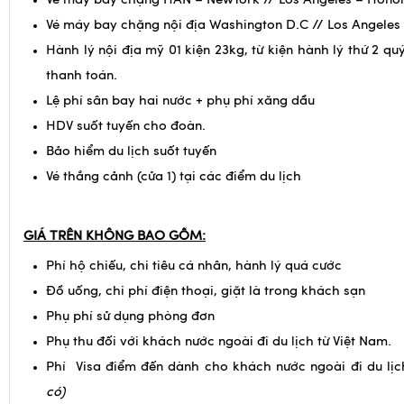
Vé máy bay chặng HAN – NewYork // Los Angeles – Hono
Vé máy bay chặng nội địa Washington D.C // Los Angeles
Hành lý nội địa mỹ 01 kiện 23kg, từ kiện hành lý thứ 2 qu
thanh toán.
Lệ phí sân bay hai nước + phụ phí xăng dầu
HDV suốt tuyến cho đoàn.
Bảo hiểm du lịch suốt tuyến
Vé thắng cảnh (cửa 1) tại các điểm du lịch
GIÁ TRÊN KHÔNG BAO GỒM:
Phí hộ chiếu, chi tiêu cá nhân, hành lý quá cước
Đồ uống, chi phí điện thoại, giặt là trong khách sạn
Phụ phí sử dụng phòng đơn
Phụ thu đối với khách nước ngoài đi du lịch từ Việt Nam.
Phí Visa điểm đến dành cho khách nước ngoài đi du lịc