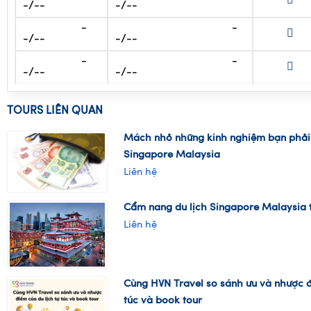
-
-
-/--
-/--
-
-
-/--
-/--
-
-
-/--
-/--
TOURS LIÊN QUAN
Mách nhỏ những kinh nghiệm bạn phải b
Singapore Malaysia
Liên hệ
Cẩm nang du lịch Singapore Malaysia t
Liên hệ
Cùng HVN Travel so sánh ưu và nhược đ