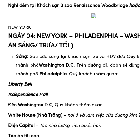
sau đó trở về khách sạn nghỉ ngơi.
Nghỉ đêm tại Khách sạn 3 sao Renaissance Woodbridge
hoặc
NEW YORK
NGÀY 04: NEW YORK – PHILADENPHIA – WA
ĂN SÁNG/ TRƯA/ TỐI )
Sáng:
Sau bữa sáng tại khách sạn, xe và HDV đưa Quý k
thành phố
Washington D.C.
Trên đường đi, đoàn sẽ dừng
thành phố
Philadelphia
, Quý khách thăm quan:
Liberty Bell
Independence Hall
Đến
Washington D.C
, Quý khách thăm quan:
White House (Nhà Trắng)
–
nơi ở và làm việc của đương kim
Điện Capitol
–
tòa nhà lưỡng viện quốc hội.