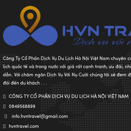
Công Ty Cổ Phần Dịch Vụ Du Lịch Hà Nội Việt Nam chuyên c
lịch quốc tế và trong nước với giá rất cạnh tranh, ưu đãi, 
dẫn. Với châm ngôn Dịch Vụ Với Nụ Cười chúng tôi sẽ đem đế
đối đến du khách . . .
CÔNG TY CỔ PHẦN DỊCH VỤ DU LỊCH HÀ NỘI VIỆT NAM
0849568899
info.hvntravel@gmail.com
hvntravel.com