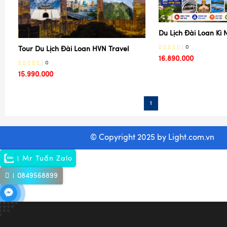
Du Lịch Đài Loan Kì 
0
Tour Du Lịch Đài Loan HVN Travel
16.890.000
0
15.990.000
1
© Copyright 2025 by
Light.com.vn
Mr Tuấn Zalo
0849568899