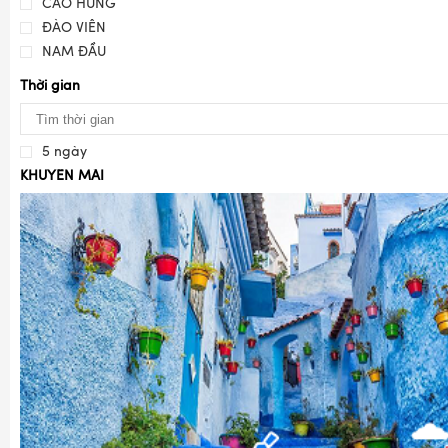
CAO HÙNG
ĐÀO VIÊN
NAM ĐẦU
Thời gian
5 ngày
KHUYẾN MÃI