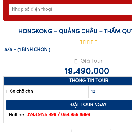
cho bạn miễn phí! Holtine : 0849568899
HONGKONG – QUẢNG CHÂU – THẨM QU
5/5
-
(1
BÌNH CHỌN
)
Giá Tour
19.490.000
THÔNG TIN TOUR
Số chỗ còn
10
ĐẶT TOUR NGAY
Hotline:
0243.9125.999 / 084.956.8899