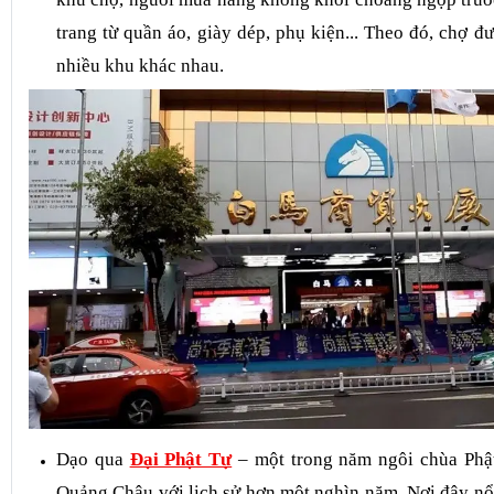
thương mại cao cấp được nằm gói gọn trong tòa nhà r
khu chợ, người mua hàng không khỏi choáng ngợp trướ
trang từ quần áo, giày dép, phụ kiện... Theo đó, chợ đ
nhiều khu khác nhau.