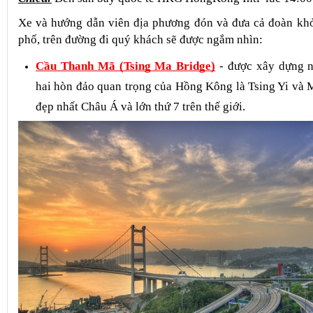
bay phục vụ trên máy bay
Chiều:
 Đến sân bay quốc tế HKG HongKong Intl  lúc 14:00
Xe và hướng dẫn viên địa phương đón và đưa cả đoàn khở
phố, trên đường đi quý khách sẽ được ngắm nhìn: 
Cầu Thanh Mã (Tsing Ma Bridge)
- được xây dựng n
hai hòn đảo quan trọng của Hồng Kông là Tsing Yi và M
đẹp nhất Châu Á và lớn thứ 7 trên thế giới.