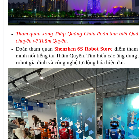
Tham quan xong Tháp Quảng Châu đoàn tạm biệt Quảng
chuyển về Thẩm Quyến.
Đoàn tham quan 
Shenzhen 6S Robot Store
điểm tham 
minh nổi tiếng tại Thâm Quyến. Tìm hiểu các ứng dụng A
robot gia đình và công nghệ tự động hóa hiện đại.