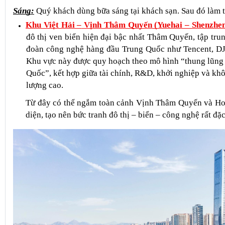
NGÀY 05: THÂM QUYẾN - SÂN BAY HONGKO
Sáng:
 Quý khách dùng bữa sáng tại khách sạn. Sau đó làm t
Khu Việt Hải –
Vịnh Thâm Quyến (Yuehai – Shenzhe
đô thị ven biển hiện đại bậc nhất Thâm Quyến, tập trun
đoàn công nghệ hàng đầu Trung Quốc như Tencent, DJ
Khu vực này được quy hoạch theo mô hình “thung lũng S
Quốc”, kết hợp giữa tài chính, R&D, khởi nghiệp và khô
lượng cao.
Từ đây có thể ngắm toàn cảnh Vịnh Thâm Quyến và Ho
diện, tạo nên bức tranh đô thị – biển – công nghệ rất đặc