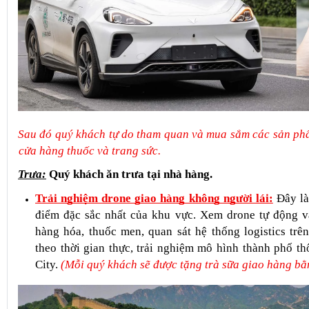
Sau đó quý khách tự do tham quan và mua sắm các sản phẩ
cửa hàng thuốc và trang sức.
Trưa:
Quý khách ăn trưa tại nhà hàng.
Trải nghiệm drone giao hàng không người lái:
Đây là
điểm đặc sắc nhất của khu vực. Xem drone tự động v
hàng hóa, thuốc men, quan sát hệ thống logistics trê
theo thời gian thực, trải nghiệm mô hình thành phố th
City. 
(Mỗi quý khách sẽ được tặng trà sữa giao hàng bằ