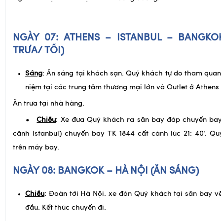
NGÀY 07: ATHENS – ISTANBUL
–
BANGK
TRƯA/ TỐI)
Sáng
: Ăn sáng tại khách sạn. Quý khách tự do tham qua
niệm tại các trung tâm thương mại lớn và Outlet ở Athens 
Ăn trưa tại nhà hàng.
•
Chiều
: Xe đưa Quý khách ra sân bay đáp chuyến bay
cảnh Istanbul) chuyến bay TK 1844 cất cánh lúc 21: 40’. 
trên máy bay.
NGÀY 08: BANGKOK – HÀ NỘI
(ĂN SÁNG)
Chiều
: Đoàn tới Hà Nội. xe đón Quý khách tại sân bay 
đầu. Kết thúc chuyến đi.