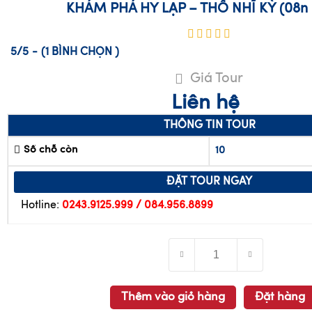
KHÁM PHÁ HY LẠP – THỔ NHĨ KỲ (08n 
5/5
-
(1
BÌNH CHỌN
)
Giá Tour
Liên hệ
THÔNG TIN TOUR
Số chỗ còn
10
ĐẶT TOUR NGAY
Hotline:
0243.9125.999 / 084.956.8899
Thêm vào giỏ hàng
Đặt hàng