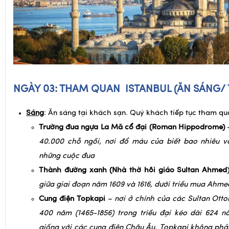
NGÀY 03: THAM QUAN ISTANBUL
(ĂN SÁNG/ 
Sáng
: Ăn sáng tại khách sạn. Quý khách tiếp tục tham qua
Trường đua ngựa La Mã cổ đại (Roman Hippodrome)
40.000 chỗ ngồi, nơi đổ máu của biết bao nhiêu v
những cuộc đua
Thành đường xanh (Nhà thờ hồi giáo Sultan Ahmed
giữa giai đoạn năm 1609 và 1616, dưới triều mua Ahmed
Cung điện Topkapi
–
nơi ở chính của các Sultan Ott
400 năm (1465-1856) trong triều đại kéo dài 624 
giống với các cung điện Châu Âu, Topkapi không phải