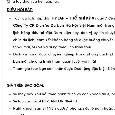
Chia tay đoàn và hẹn gặp lại.
ĐIỂM NỔI BẬT:
Tour du lịch hấp dẫn
HY LẠP – THỔ NHĨ KỲ
8 ngày 7 đêm
Công Ty CP Dịch Vụ Du Lịch Hà Nội Việt Nam
một trong
lịch hàng đầu tại Việt Nam hiện nay, đơn vị uy tín chuy
chức du lịch, cam kết khách hàng sẽ được hưởng chuyến d
thoải mái, vui vẻ và đúng theo lịch trình tour
Dịch vụ hàng đầu, chuyên nghiệp trong phong cách ph
bạn một chương trình tham quan tuyệt vời nhất
Tham gia tour bạn còn nhận được Quà tặng đặc biệt: Nón
GIÁ TRÊN BAO GỒM:
Vé máy bay khứ hồi theo hành trình và các khoản thuế, p
Vé tau cao tốc ATH-SANTORINI-ATH
Nghỉ khách sạn 3-4*(2 người / phòng, nếu lẻ nam hoặc