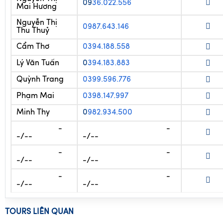
09
36.022.556
Mai Hương
Nguyễn Thị
0987.643.146
Thu Thuỷ
Cẩm Thơ
0394.188.558
Lý Văn Tuấn
0
394.183.883
Quỳnh Trang
0399.596.776
Phạm Mai
0398.147.997
Minh Thy
0
982.934.500
-
-
-/--
-/--
-
-
-/--
-/--
-
-
-/--
-/--
TOURS LIÊN QUAN