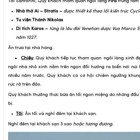
Tới Santorini, Quý khách tham quan ngôi làng
Fira
trung tâm 
Nhà thờ Ai – Stratis –
được thiết kế theo lối kiến trúc Cycl
Tu viện Thánh Nikolas
Di tích Karos –
từng là lâu đài Venetian dược Vua Marco 
năm 1027.
Ăn trưa tại nhà hàng.
•
Chiều
: Quý khách tiếp tục tham quan ngôi làng xinh 
ngôi nhà nhỏ xinh nằm trên ngọn đồi hướng ra biển nơi núi 
nhiều năm trước. Quý khách có cơ hội chiêm ngưỡng khu
rực rỡ trên đảo.
Quý khách thưởng thức bữa ăn tối ngon miệng do những đầu
bị.
Tối
: Ăn tối và nghỉ đêm tại khách sạn.
Nghỉ đêm tại khách sạn 3 sao
hoặc tương đương.