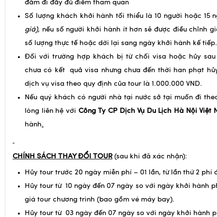
đảm đi đầy đủ điểm tham quan
Số lượng khách khởi hành tối thiểu là 10 người hoặc 15 
giá),
nếu số người khởi hành ít hơn sẽ được điều chỉnh g
số lượng thực tế hoặc dời lại sang ngày khởi hành kế tiếp.
Đối với trường hợp khách bị từ chối visa hoặc hủy sau
chưa có kết quả visa nhưng chưa đến thời han phạt hủy
dịch vụ visa theo quy định của tour là 1.000.000 VND.
Nếu quý khách có người nhà tại nước sở tại muốn đi theo
lòng liên hệ với
Công Ty CP Dịch Vụ Du Lịch Hà Nội Việt
hành
.
CHÍNH SÁCH THAY ĐỔI TOUR
(sau khi đã xác nhận):
Hủy tour trước 20 ngày miễn phí – 01 lần, từ lần thứ 2 phí 
Hủy tour từ 10 ngày đến 07 ngày so với ngày khởi hành p
giá tour chương trình (bao gồm vé máy bay).
Hủy tour từ 03 ngày đến 07 ngày so với ngày khởi hành p