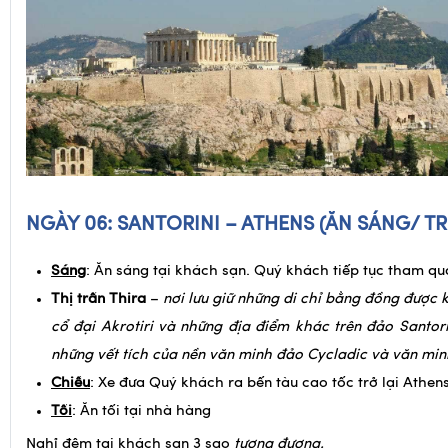
NGÀY 06: SANTORINI – ATHENS
(ĂN SÁNG/ TR
Sáng
: Ăn sáng tại khách sạn. Quý khách tiếp tục tham qu
Thị trấn Thira
–
nơi lưu giữ những di chỉ bằng đồng được kh
cổ đại Akrotiri và những địa điểm khác trên đảo Santorin
những vết tích của nền văn minh đảo Cycladic và văn min
Chiều
: Xe đưa Quý khách ra bến tàu cao tốc trở lại Athens
Tối
: Ăn tối tại nhà hàng
Nghỉ đêm tại khách sạn 3 sao
tương đương.