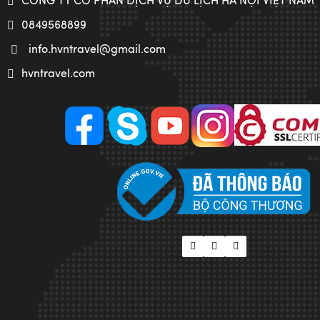
CÔNG TY CỔ PHẦN DỊCH VỤ DU LỊCH HÀ NỘI VIỆT NAM
0849568899
info.hvntravel@gmail.com
hvntravel.com