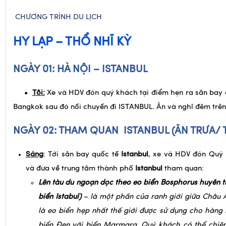
CHƯƠNG TRÌNH DU LỊCH
HY LẠP – THỔ NHĨ KỲ
NGÀY 01: HÀ NỘI –
ISTANBUL
•
Tối:
Xe và HDV đón quý khách tại điểm hẹn ra sân bay 
Bangkok sau đó nối chuyến đi ISTANBUL. Ăn và nghỉ đêm trê
NGÀY 02: THAM QUAN ISTANBUL
(ĂN TRƯA/ 
Sáng
: Tới sân bay quốc tế
Istanbul
, xe và HDV đón Quý 
và đưa về trung tâm thành phố
Istanbul
tham quan:
Lên tàu du ngoạn dọc theo eo biển Bosphorus huyền th
biển Istabul)
–
là một phần của ranh giới giữa Châu 
là eo biển hẹp nhất thế giới được sử dụng cho hàng 
biển Đen với biển Marmara. Quý khách có thể chi