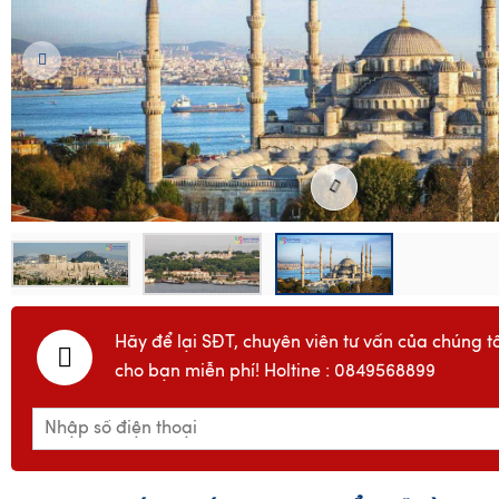
Hãy để lại SĐT, chuyên viên tư vấn của chúng tô
cho bạn miễn phí! Holtine : 0849568899