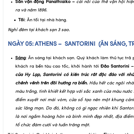
Sân vận động Panathiaiko –
cái nôi của thế vận hội hiệ
ra và năm 1896.
• Tối
: Ăn tối tại nhà hàng.
Nghỉ đêm tại khách sạn 3 sao.
NGÀY 05: ATHENS – SANTORINI
(ĂN SÁNG, T
Sáng
: Ăn sáng tại khách sạn. Quý khách làm thủ tục trả
khách ra bến tàu cao tốc, khởi hành tới
Đảo Santorini
của Hy Lạp, Santorini có kiến trúc rất độc đáo với nh
chênh vênh trên đồi hướng ra biển.
Hầu hết các ngôi nhà 
màu trắng, tinh khiết kết hợp với sắc xanh của màu nước 
điểm xuyết nơi mái vòm, cửa sổ tạo nên một khung cảnh
sức lãng mạn. Do đó, không có gì ngạc nhiên khi Santor
là nơi ngắm hoàng hôn và bình minh đẹp nhất, địa điểm
tổ chức đám cưới và tuần trăng mật.