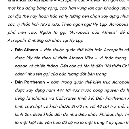
Khu khảo cổ Acropolis –
Acropolis của Athens” là ngọn đồi 
một khu đồng bằng rộng, cao hơn vùng lân cận khoảng 190m
coi địa thế này hoàn hảo và lý tưởng nên chọn xây dựng nhữn
các vị thần linh từ xa xưa. Theo ngôn ngữ Hy Lạp, Acropolis
phố trên cao. Người ta gọi “Acropolis của Athens” để 
Acropolis ở những nơi
khác tại Hy Lạp
Đền Athena
–
đ
ền thuộc quần thể kiến trúc
Acropolis nổi
được lấy tên theo vị thần
Athena Nike – vị thần tượng 
ngoan và chiến thắng. Đền còn có tên là đền “Nữ thần Ch
cánh” như tên gọi của bức tượng đặt bên trong
Đền Parthenon
–
n
ằm trong quần thể kiến trúc Acropol
được xây dựng năm 447 tới 432 trước công nguyên do ha
tiếng là Ichtinos và Calicrates thiết kế. Đền Parthenon
hình chữ nhật có kích thước 31×70 m, với 48 cột trụ, mỗi
kính 2m. Điêu khắc đền do nhà điêu khắc Phidias thực h
là một kiệt tác văn hoá đồ sộ và là một trong 7 kỳ quan th