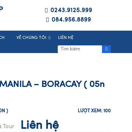
P
0243.9125.999
084.956.8899
CH
VỀ CHÚNG TÔI
LIÊN HỆ
 MANILA – BORACAY ( 05n
HỌN
)
LƯỢT XEM:
100
Liên hệ
á Tour