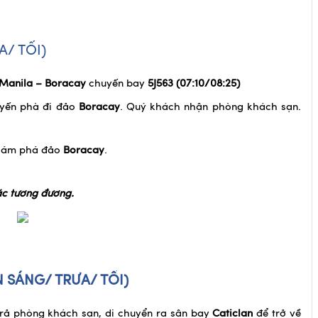
A/ TỐI)
Manila – Boracay
chuyến bay
5J563 (07:10/08:25)
uyến phà đi đảo
Boracay
. Quý khách nhận phòng khách sạn.
khám phá đảo
Boracay
.
c tương đương.
 SÁNG/ TRƯA/ TỐI)
trả phòng khách sạn, di chuyển ra sân bay
Caticlan
để trở về