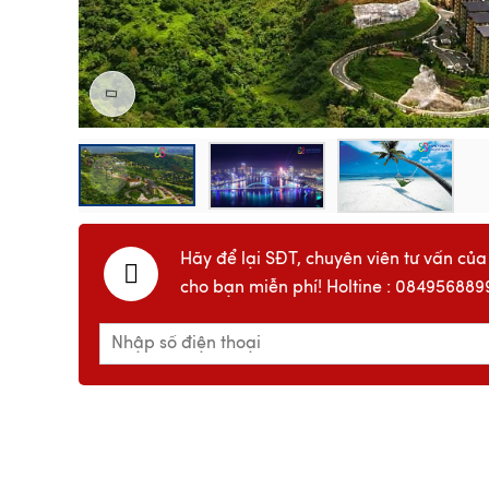
Hãy để lại SĐT, chuyên viên tư vấn của
cho bạn miễn phí! Holtine : 084956889