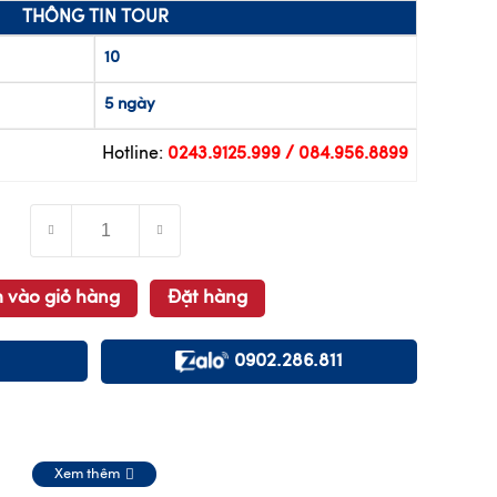
THÔNG TIN TOUR
10
5 ngày
Hotline:
0243.9125.999 / 084.956.8899
 vào giỏ hàng
Đặt hàng
0902.286.811
Xem thêm