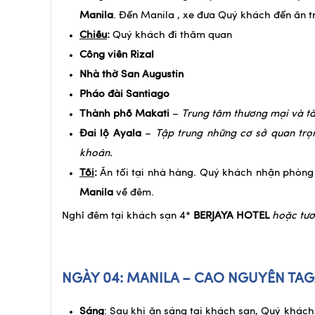
Manila
. Đến Manila , xe đưa Quý khách đến ăn t
Chiều
:
Quý khách đi thăm quan
Công viên Rizal
Nhà thờ San Augustin
Pháo đài Santiago
Thành phố Makati
–
Trung tâm thương mại và tà
Đai lộ Ayala
–
Tập trung những cơ sở quan trọ
khoán.
Tối
:
Ăn tối tại nhà hàng. Quý khách nhận phòng
Manila
về đêm.
Nghỉ đêm tại khách sạn 4*
BERJAYA HOTEL
hoặc tươ
NGÀY 04: MANILA – CAO NGUYÊN TA
Sáng
: Sau khi ăn sáng tại khách sạn, Quý khách