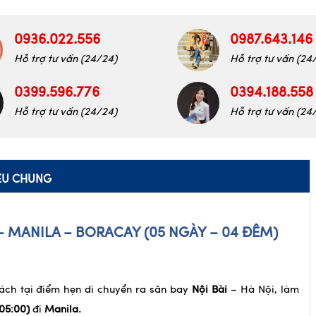
0936.022.556
0987.643.146
Hỗ trợ tư vấn (24/24)
Hỗ trợ tư vấn (24
0399.596.776
0394.188.558
Hỗ trợ tư vấn (24/24)
Hỗ trợ tư vấn (24
IỆU CHUNG
– MANILA – BORACAY (05 NGÀY – 04 ĐÊM)
ách tại điểm hẹn di chuyển ra sân bay
Nội Bài
– Hà Nội, làm
/05:00)
đi
Manila.