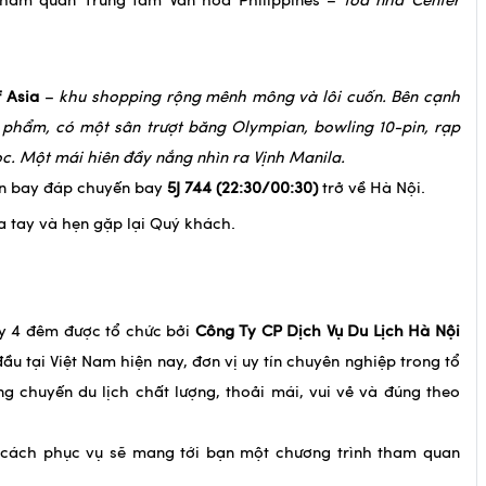
thăm quan Trung tâm Văn hóa Philippines –
tòa nhà Center
 Asia
–
khu shopping rộng mênh mông và lôi cuốn. Bên cạnh
 phẩm, có một sân trượt băng Olympian, bowling 10-pin, rạp
. Một mái hiên đầy nắng nhìn ra Vịnh Manila.
ân bay đáp chuyến bay
5J 744
(22:30/00:30)
trở về Hà Nội.
a tay và hẹn gặp lại Quý khách.
y 4 đêm được tổ chức bởi
Công Ty CP Dịch Vụ Du Lịch Hà Nội
u tại Việt Nam hiện nay, đơn vị uy tín chuyên nghiệp trong tổ
g chuyến du lịch chất lượng, thoải mái, vui vẻ và đúng theo
 cách phục vụ sẽ mang tới bạn một chương trình tham quan