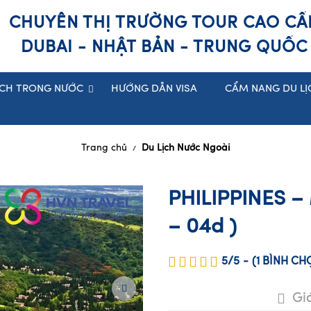
CHUYÊN THỊ TRƯỜNG TOUR CAO CẤ
DUBAI - NHẬT BẢN - TRUNG QUỐC
ỊCH TRONG NƯỚC
HƯỚNG DẪN VISA
CẨM NANG DU LỊ
Trang chủ
Du Lịch Nước Ngoài
/
PHILIPPINES –
– 04d )
5/5
-
(1
BÌNH C
Gi