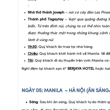
:
Nhà thờ thánh Joseph
–
nơi có cây đàn Las Pinas
Thành phố Tagaytay
–
Vượt qua quãng đường 5
biển. Từ trên đỉnh núi, chúng ta có thể nhìn toà
được thưởng thức một trong những khung cảnh n
lành ở vùng núi
11h30
:
Quý khách ăn trưa tại nhà hàng.
Chiều
:
Quý khách khởi hành trở về Manila. Về đ
Tối
:
Quý khách đi du thuyền trên vịnh Manila và ă
Nghỉ đêm tại khách sạn 4*
BERJAYA HOTEL
hoặc tư
NGÀY 05: MANILA – HÀ NỘI
(ĂN S
• Sáng
: Sau khi ăn sáng, Quý khách tự do thăm 