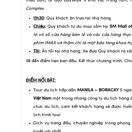
mua sắm, đi dạo BayWalk ở khu vực trung tâm, 
Complex
11h30
:
Quý khách ăn trưa tại nhà hàng.
Chiều
:
Quý khách tự do mua sắm tại
SM Mall of
là vô số cửa hàng bán lẻ và các cửa hàng thực
phim IMAX và thậm chí là một bảo tàng khoa học
Tối
:
Ăn tối tại nhà hàng. Xe đưa Quý khách ra s
Về đến điểm hẹn ban đầu. Kết thúc chương trình. Chi
ĐIỂM NỔI BẬT:
Tour du lịch hấp dẫn
MANILA – BORACAY
5 ngà
Việt Nam
một trong những công ty du lịch hàng đầ
chức du lịch, cam kết khách hàng sẽ được hưởn
lịch trình tour
Dịch vụ hàng đầu, chuyên nghiệp trong phong
tuyệt vời nhất