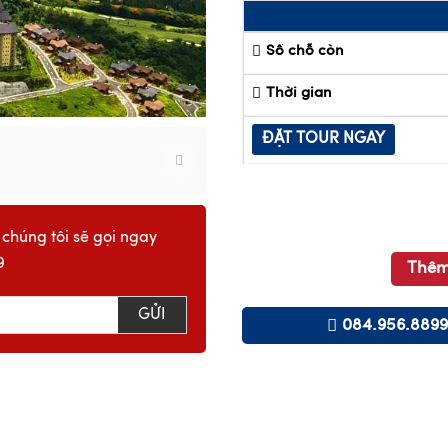
Số chỗ còn
Thời gian
ĐẶT TOUR NGAY
 chúng tôi sẽ gọi ngay
9
Thêm
GỬI
084.956.8899