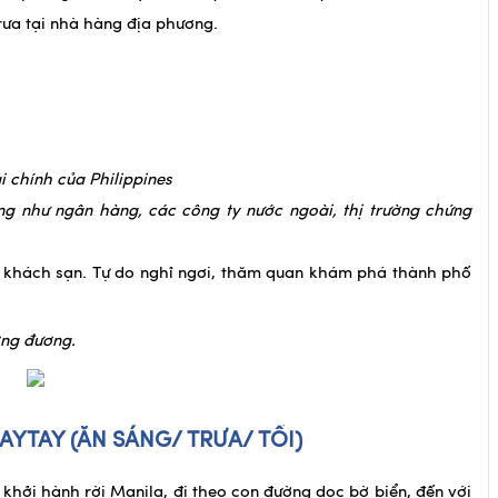
rưa tại nhà hàng địa phương.
i chính của Philippines
ng như ngân hàng, các công ty nước ngoài, thị trường chứng
 khách sạn. Tự do nghỉ ngơi, thăm quan khám phá thành phố
ng đương.
GAYTAY
(ĂN SÁNG/ TRƯA/ TỐI)
 khởi hành rời Manila, đi theo con đường dọc bờ biển, đến với