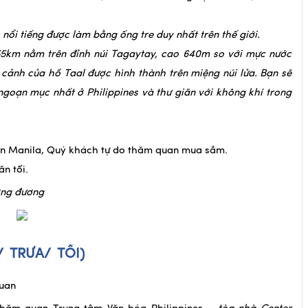
 nổi tiếng được làm bằng ống tre duy nhất trên thế giới.
5km nằm trên đỉnh núi Tagaytay, cao 640m so với mực nước
n cảnh của hồ Taal được hình thành trên miệng núi lửa. Bạn sẽ
goạn mục nhất ở Philippines và thư giãn với không khí trong
ến Manila, Quý khách tự do thăm quan mua sắm.
n tối.
ơng đương
ÁNG/ TRƯA/ TỐI)
quan