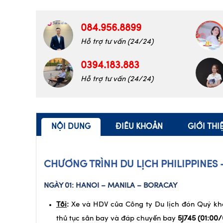
084.956.8899
Hỗ trợ tư vấn (24/24)
0394.183.883
Hỗ trợ tư vấn (24/24)
NỘI DUNG
ĐIỀU KHOẢN
GIỚI TH
CHƯƠNG TRÌNH DU LỊCH PHILIPPINES 
NGÀY 01: HANOI – MANILA – BORACAY
Tối
:
Xe và HDV của Công ty Du lịch đón Quý kh
thủ tục sân bay và đáp chuyến bay
5J745
(01:00