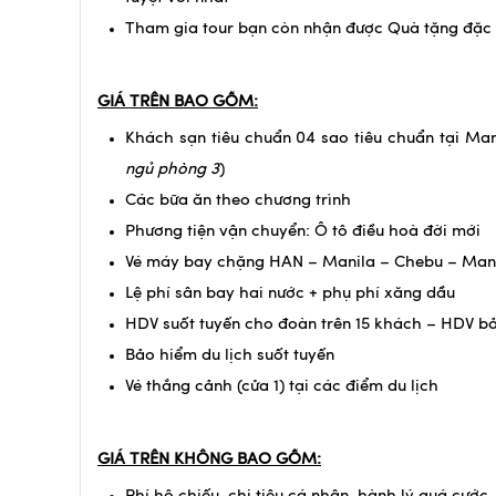
Tham gia tour bạn còn nhận được Quà tặng đặc b
GIÁ TRÊN BAO GỒM:
Khách sạn tiêu chuẩn 04 sao tiêu chuẩn tại M
ngủ phòng 3
)
Các bữa ăn theo chương trình
Phương tiện vận chuyển: Ô tô điều hoà đời mới
Vé máy bay chặng HAN – Manila – Chebu – Man
Lệ phí sân bay hai nước + phụ phí xăng dầu
HDV suốt tuyến cho đoàn trên 15 khách – HDV bả
Bảo hiểm du lịch suốt tuyến
Vé thắng cảnh (cửa 1) tại các điểm du lịch
GIÁ TRÊN KHÔNG BAO GỒM: