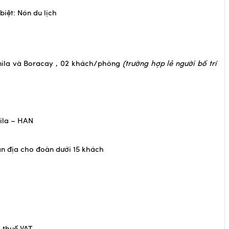
iệt: Nón du lịch
anila và Boracay , 02 khách/phòng
(trường hợp lẻ người bố trí
ila – HAN
n địa cho đoàn dưới 15 khách