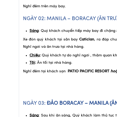
Nghỉ đêm trên máy bay.
NGÀY 02: MANILA – BORACAY (ĂN TRƯ
Sáng
: Quý khách chuyển tiếp máy bay đi chặng
Xe đón quý khách tại sân bay
Caticlan
, ra đáp ch
Nghỉ ngơi và ăn trưa tại nhà hàng.
Chiều
:
Quý khách tự do nghỉ ngơi , thăm quan 
Tối
:
Ăn tối tại nhà hàng.
Nghỉ đêm tại khách sạn
PATIO PACIFIC RESORT
hoặ
NGÀY 03:
ĐẢO BORACAY – MANILA
(ĂN
Sáng
: Sau khi ăn sáng, Quý khách làm thủ tục 