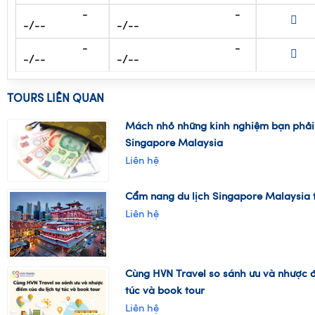
-
-
-/--
-/--
-
-
-/--
-/--
-
-
-/--
-/--
TOURS LIÊN QUAN
Mách nhỏ những kinh nghiệm bạn phải b
Singapore Malaysia
Liên hệ
Cẩm nang du lịch Singapore Malaysia t
Liên hệ
Cùng HVN Travel so sánh ưu và nhược đ