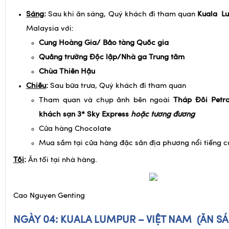
NGÀY 03: KUALA LUMPUR – CITY TOUR (ĂN
TỐI)
Sáng
:
Sau khi ăn sáng, Quý khách đi tham quan
Kuala L
Malaysia với:
Cung Hoàng Gia/ Bảo tàng Quốc gia
Quảng trường Độc lập/Nhà ga Trung tâm
Chùa Thiên Hậu
Chiều
:
Sau bữa trưa, Quý khách đi tham quan
Tham quan và chụp ảnh bên ngoài
Tháp Đôi Petr
khách sạn 3* Sky Express
hoặc tương đương
Cửa hàng Chocolate
Mua sắm tại cửa hàng đặc sản địa phương nổi tiếng 
Tối
:
Ăn tối tại nhà hàng.
Cao Nguyen Genting