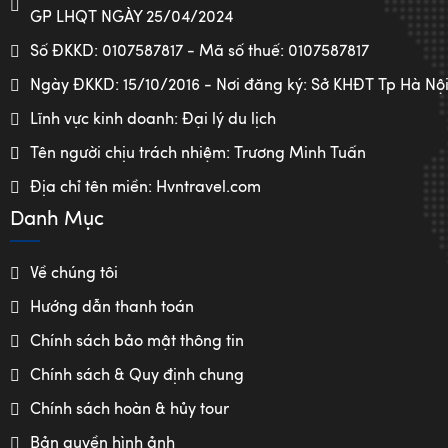
Hotline :0849568899
GIẤY PHÉP KINH DOANH LỮ HÀNH QUỐC TẾ SỐ 01-1000
GP LHQT NGÀY 25/04/2024
Số ĐKKD: 0107587817 - Mã số thuế: 0107587817
Ngày ĐKKD: 15/10/2016 - Nơi đăng ký: Sở KHĐT Tp Hà Nộ
Lĩnh vực kinh doanh: Đại lý du lịch
Tên người chịu trách nhiệm: Trương Minh Tuấn
Địa chỉ tên miền: Hvntravel.com
Danh Mục
Về chúng tôi
Hướng dẫn thanh toán
Chính sách bảo mật thông tin
Chính sách & Quy định chung