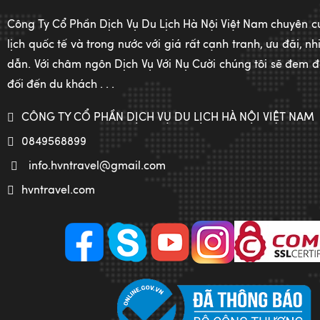
Công Ty Cổ Phần Dịch Vụ Du Lịch Hà Nội Việt Nam chuyên c
lịch quốc tế và trong nước với giá rất cạnh tranh, ưu đãi, 
dẫn. Với châm ngôn Dịch Vụ Với Nụ Cười chúng tôi sẽ đem đế
đối đến du khách . . .
CÔNG TY CỔ PHẦN DỊCH VỤ DU LỊCH HÀ NỘI VIỆT NAM
0849568899
info.hvntravel@gmail.com
hvntravel.com