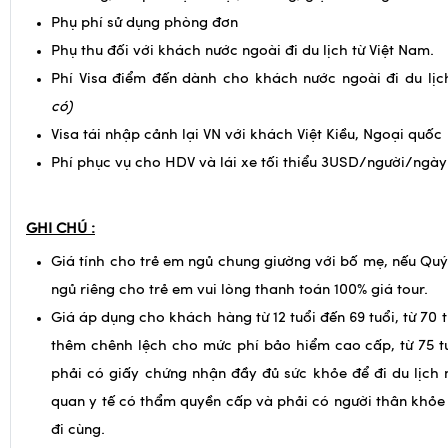
Phí hộ chiếu, chi tiêu cá nhân, hành lý quá cước , thuế VA
Đồ uống, chi phí điện thoại,đồ uống, giặt là trong khách 
Phụ phí sử dụng phòng đơn
Phụ thu đối với khách nước ngoài đi du lịch từ Việt Nam.
Phí Visa điểm đến dành cho khách nước ngoài đi du lịc
có)
Visa tái nhập cảnh lại VN với khách Việt Kiều, Ngoại quốc
Phí phục vụ cho HDV và lái xe tối thiểu 3USD/người/ngày
GHI CHÚ :
Giá tính cho trẻ em ngủ chung giường với bố mẹ, nếu Qu
ngủ riêng cho trẻ em vui lòng thanh toán 100% giá tour.
Giá áp dụng cho khách hàng từ 12 tuổi đến 69 tuổi, từ 70 t
thêm chênh lệch cho mức phí bảo hiểm cao cấp, từ 75 tu
phải có giấy chứng nhận đầy đủ sức khỏe để đi du lịch