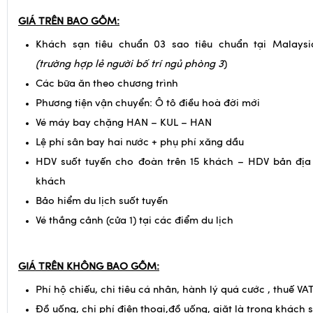
Tham gia tour bạn còn nhận được Quà tặng đặc biệt: Nón 
GIÁ TRÊN BAO GỒM:
Khách sạn tiêu chuẩn 03 sao tiêu chuẩn tại Malays
(trường hợp lẻ người bố trí ngủ phòng 3
)
Các bữa ăn theo chương trình
Phương tiện vận chuyển: Ô tô điều hoà đời mới
Vé máy bay chặng HAN – KUL – HAN
Lệ phí sân bay hai nước + phụ phí xăng dầu
HDV suốt tuyến cho đoàn trên 15 khách – HDV bản địa
khách
Bảo hiểm du lịch suốt tuyến
Vé thắng cảnh (cửa 1) tại các điểm du lịch
GIÁ TRÊN KHÔNG BAO GỒM: