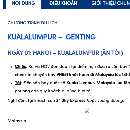
NỘI DUNG
ĐIỀU KHOẢN
GIỚI THIỆU CHU
CHƯƠNG TRÌNH DU LỊCH
KUALALUMPUR – GENTING
NGÀY 01: HANOI – KUALALUMPUR (ĂN TỐI)
Chiều
:
Xe và HDV đón đoàn tại điểm hẹn đưa ra sân bay N
check in chuyến bay
VN681 khởi hành đi Malaysia lúc 14h
Tối
:
Đến sân bay quốc tế
Kuala Lumpur, Malaysia lúc 19
phương đón quý khách đi dùng bữa tối .
Nghỉ đêm tại khách sạn 3*
Sky Express
hoặc tương đương.