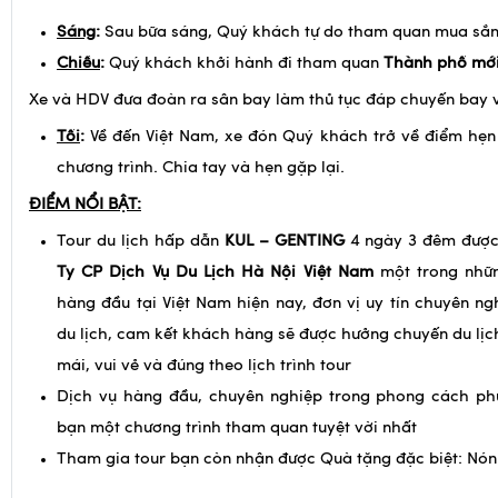
NGÀY 04: KUALA LUMPUR – VIỆT NAM (ĂN S
Sáng
:
Sau bữa sáng, Quý khách tự do tham quan mua sắ
Chiều
:
Quý khách khởi hành đi tham quan
Thành phố mới
Xe và HDV đưa đoàn ra sân bay làm thủ tục đáp chuyến bay v
Tối
:
Về đến Việt Nam, xe đón Quý khách trở về điểm hẹn 
chương trình. Chia tay và hẹn gặp lại.
ĐIỂM NỔI BẬT:
Tour du lịch hấp dẫn
KUL – GENTING
4 ngày 3 đêm được
Ty CP Dịch Vụ Du Lịch Hà Nội Việt Nam
một trong nhữn
hàng đầu tại Việt Nam hiện nay, đơn vị uy tín chuyên ng
du lịch, cam kết khách hàng sẽ được hưởng chuyến du lịch
mái, vui vẻ và đúng theo lịch trình tour
Dịch vụ hàng đầu, chuyên nghiệp trong phong cách ph
bạn một chương trình tham quan tuyệt vời nhất