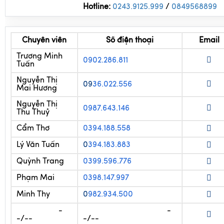
ĐẶT TOUR NGAY
Hotline:
0243.9125.999
/
0
849568899
Chuyên viên
Số điện thoại
Email
Trương Minh
0902.286.811
Tuấn
Nguyễn Thị
09
36.022.556
Mai Hương
Nguyễn Thị
0987.643.146
Thu Thuỷ
Cẩm Thơ
0394.188.558
Lý Văn Tuấn
0
394.183.883
Quỳnh Trang
0399.596.776
Phạm Mai
0398.147.997
Minh Thy
0
982.934.500