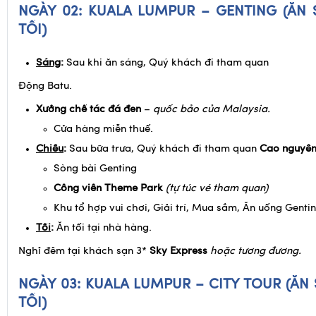
Malaysia
NGÀY 02: KUALA LUMPUR – GENTING (ĂN 
TỐI)
Sáng
:
Sau khi ăn sáng, Quý khách đi tham quan
Động Batu.
Xưởng chế tác đá đen
–
quốc bảo của Malaysia.
Cửa hàng miễn thuế.
Chiều
:
Sau bữa trưa, Quý khách đi tham quan
Cao nguyên
Sòng bài Genting
Công viên Theme Park
(tự túc vé tham quan)
Khu tổ hợp vui chơi, Giải trí, Mua sắm, Ăn uống Genti
Tối
:
Ăn tối tại nhà hàng.
Nghỉ đêm tại khách sạn 3*
Sky Express
hoặc tương đương.