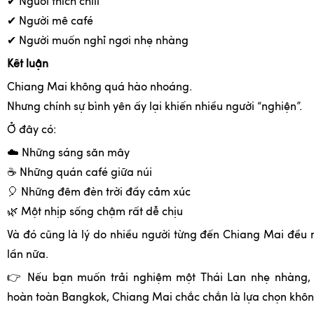
✔
Người thích chill
✔
Người mê café
✔
Người muốn nghỉ ngơi nhẹ nhàng
Kết luận
Chiang Mai không quá hào nhoáng.
Nhưng chính sự bình yên ấy lại khiến nhiều người “nghiện”.
Ở đây có:
☁
️ Những sáng săn mây
☕
Những quán café giữa núi
🎈
Những đêm đèn trời đầy cảm xúc
🌿
Một nhịp sống chậm rất dễ chịu
Và đó cũng là lý do nhiều người từng đến Chiang Mai đều
lần nữa.
👉
Nếu bạn muốn trải nghiệm một Thái Lan nhẹ nhàng, 
hoàn toàn Bangkok, Chiang Mai chắc chắn là lựa chọn khôn