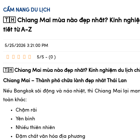
CẨM NANG DU LỊCH
🇹🇭
Chiang Mai mùa nào đẹp nhất? Kinh nghiệm
tiết từ A-Z
5/25/2026 3:21:00 PM
5/5 - (0
)
🇹🇭
Chiang Mai mùa nào đẹp nhất? Kinh nghiệm du lịch chi 
Chiang Mai – Thành phố chữa lành đẹp nhất Thái Lan
Nếu Bangkok sôi động và náo nhiệt, thì Chiang Mai lại m
toàn khác:
Chậm rãi
Yên bình
Nhiều thiên nhiên
Đậm chất văn hóa địa phương