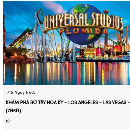
715
Ngày trước
KHÁM PHÁ BỜ TÂY HOA KỲ – LOS ANGELES – LAS VEGAS 
(7N6Đ)
10