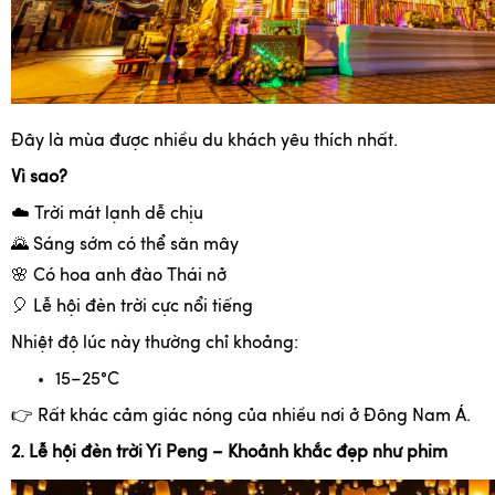
Đây là mùa được nhiều du khách yêu thích nhất.
Vì sao?
☁
️ Trời mát lạnh dễ chịu
🌄
Sáng sớm có thể săn mây
🌸
Có hoa anh đào Thái nở
🎈
Lễ hội đèn trời cực nổi tiếng
Nhiệt độ lúc này thường chỉ khoảng:
15–25°C
👉
Rất khác cảm giác nóng của nhiều nơi ở Đông Nam Á.
2. Lễ hội đèn trời Yi Peng – Khoảnh khắc đẹp như phim