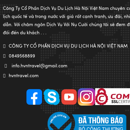
Công Ty Cổ Phần Dịch Vụ Du Lịch Hà Nội Việt Nam chuyên c
lịch quốc tế và trong nước với giá rất cạnh tranh, ưu đãi, 
dẫn. Với châm ngôn Dịch Vụ Với Nụ Cười chúng tôi sẽ đem đế
đối đến du khách . . .
CÔNG TY CỔ PHẦN DỊCH VỤ DU LỊCH HÀ NỘI VIỆT NAM
0849568899
info.hvntravel@gmail.com
hvntravel.com