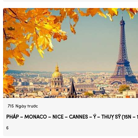
715
Ngày trước
PHÁP – MONACO – NICE – CANNES – Ý – THUỴ SỸ (15N – 
6