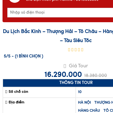
Du Lịch Bắc Kinh – Thượng Hải – Tô Châu – Hà
– Tàu Siêu Tốc
5/5
-
(1
BÌNH CHỌN
)
Giá Tour
16.290.000
18.380.000
THÔNG TIN TOUR
Số chỗ còn
10
Địa điểm
HÀ NỘI
THƯỢNG H
HÀNG CHÂU
TÔ C
TRUNG QUỐC
Khởi hành
10/10
21/11
07/11