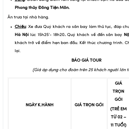
Chiều
: Xe đưa Quý khách ra sân bay làm thủ tục, đáp c
Hà Nội
lúc 15h25’- 18h20
.
Quý khách về đến sân bay
Nộ
khách trở về điểm hẹn ban đầu. Kết thúc chương trình. C
lại.
BÁO GIÁ TOUR
(Giá áp dụng cho đoàn trên 2
5 khách người lớn tr
GIÁ
TRỌN
GÓI
NGÀY K.HÀNH
GIÁ TRỌN GÓI
(TRẺ EM
TỪ 02 –
11 TUỔI)
1,8,21,26/08(
Thượng Hải
)
17.990.000 VNĐ
90%