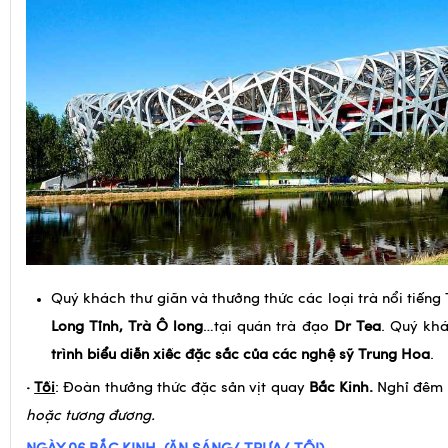
Quý khách thư giãn và thưởng thức các loại trà nổi tiến
Long Tỉnh, Trà Ô long
…tại quán trà đạo
Dr Tea
. Quý kh
trình biểu diễn xiếc đặc sắc của các nghệ sỹ Trung Hoa
.
·
Tối
: Đoàn thưởng thức đặc sản vịt quay
Bắc Kinh.
Nghỉ đêm t
hoặc tương đương.
NGÀY 06
BẮC KINH (ĂN SÁNG/ TRƯA/ TỐI)
Sáng
: Đoàn dùng điểm tâm sáng tại khách sạn. Sau bữ
hành tham quan: