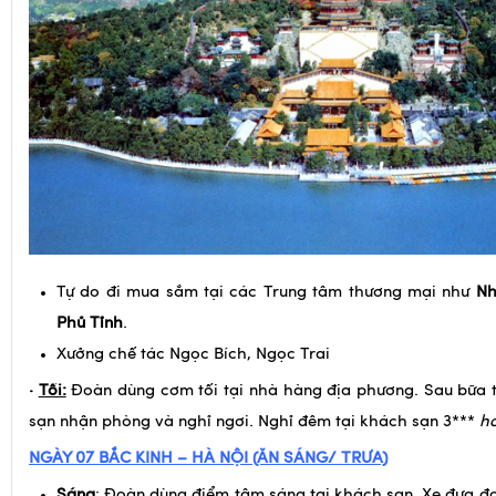
Tự do đi mua sắm tại các Trung tâm thương mại như
Nh
Ph
ủ Tỉnh
.
Xưởng chế tác Ngọc Bích, Ngọc Trai
·
Tối:
Đoàn dùng cơm tối tại nhà hàng địa phương. Sau bữa 
sạn nhận phòng và nghỉ ngơi. Nghỉ đêm tại khách sạn 3***
h
NGÀY 07
BẮC KINH – HÀ NỘI (ĂN SÁNG/ TRƯA)
Sáng
: Đoàn dùng điểm tâm sáng tại khách sạn. Xe đưa 
Phong thủy Đông Tiện Môn.
Ăn trưa tại nhà hàng.