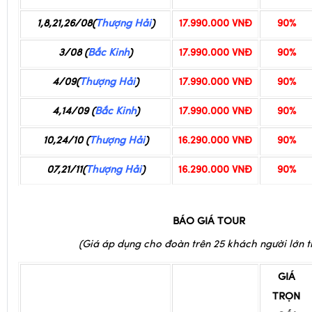
3/08 (
Bắc Kinh
)
17.990.000 VNĐ
90%
4/09(
Thượng Hải
)
17.990.000 VNĐ
90%
4,14/09 (
Bắc Kinh
)
17.990.000 VNĐ
90%
10,24/10 (
Thượng Hải
)
16.290.000 VNĐ
90%
07,21/11(
Thượng Hải
)
16.290.000 VNĐ
90%
BÁO GIÁ TOUR
(Giá áp dụng cho đoàn trên 2
5 khách người lớn tr
GIÁ
TRỌN
GÓI
NGÀY K.HÀNH
GIÁ TRỌN GÓI
(TRẺ EM
TỪ 02 –