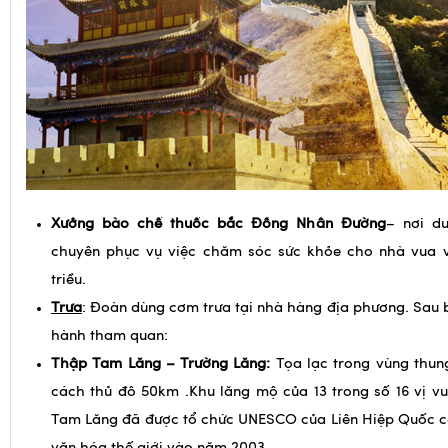
Xưởng bào chế thuốc bắc Đồng Nhân Đường
– nơi d
chuyên phục vụ việc chăm sóc sức khỏe cho nhà vua 
triều.
Trưa
: Đoàn dùng cơm trưa tại nhà hàng địa phương. Sau 
hành tham quan:
Thập Tam Lăng – Trường Lăng:
Tọa lạc trong vùng thun
cách thủ đô 50km .Khu lăng mộ của 13 trong số 16 vị v
Tam Lăng đã được tổ chức UNESCO của Liên Hiệp Quốc cô
văn hóa thế giới vào năm 2003.