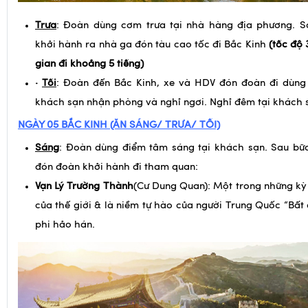
gian đi khoảng 5 tiếng)
·
Tối
: Đoàn đến Bắc Kinh, xe và HDV đón đoàn đi dùng
khách sạn nhận phòng và nghỉ ngơi. Nghỉ đêm tại khách 
NGÀY 05
BẮC KINH (ĂN SÁNG/ TRƯA/ TỐI)
Sáng
: Đoàn dùng điểm tâm sáng tại khách sạn. Sau bữ
đón đoàn khởi hành đi tham quan:
Vạn Lý Trường Thành
(Cư Dung Quan): Một trong những kỳ
của thế giới & là niềm tự hào của người Trung Quốc “Bấ
phi hảo hán.