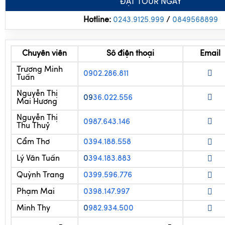
Chuyên viên
Số điện thoại
Email
Trương Minh
0902.286.811
Tuấn
Nguyễn Thị
09
36.022.556
Mai Hương
Nguyễn Thị
0987.643.146
Thu Thuỷ
Cẩm Thơ
0394.188.558
Lý Văn Tuấn
0
394.183.883
Quỳnh Trang
0399.596.776
Phạm Mai
0398.147.997
Minh Thy
0
982.934.500
-
-
-/--
-/--
-
-
-/--
-/--