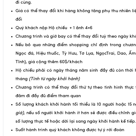
Quý khách nộp Hộ chiếu + 1 ảnh 4×6
Chương trình và giờ bay có thể thay đổi tuỳ theo ngày kh
Nếu bỏ qua những điểm shopping chỉ định trong chươn
Ngọc đá, Hiệu thuốc, Tỳ Hưu, Tơ Lụa, NgọcTrai, Dao, Ấm
Tỉnh), giá cộng thêm 60$/khách
Hộ chiếu phải có ngày tháng năm sinh đầy đủ còn thời 
tháng
(Tính từ ngày khởi hành)
Chương trình có thể thay đổi thứ tự theo tình hình thực
đảm đi đầy đủ điểm tham quan
Số lượng khách khởi hành tối thiểu là 10 người hoặc 15 
giá),
nếu số người khởi hành ít hơn sẽ được điều chỉnh g
số lượng thực tế hoặc dời lại sang ngày khởi hành kế tiếp.
Suốt hành trình quý khách không được tự ý rời đoàn
Trong một số trường hợp , Quý khách vẫn có thể bị từ 
nước sở tại (VD: có tên trong sổ đen của cục xuất nhập c
không được hoàn toàn tiền tour .