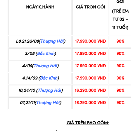
11 TUỔI)
1,8,21,26/08(
Thượng Hải
)
17.990.000 VNĐ
90%
3/08 (
Bắc Kinh
)
17.990.000 VNĐ
90%
4/09(
Thượng Hải
)
17.990.000 VNĐ
90%
4,14/09 (
Bắc Kinh
)
17.990.000 VNĐ
90%
10,24/10 (
Thượng Hải
)
16.290.000 VNĐ
90%
07,21/11(
Thượng Hải
)
16.290.000 VNĐ
90%
GIÁ TRÊN BAO GỒM:
Khách sạn tiêu chuẩn 03 sao, 2 khách/phòng
(trường h
ngủ phòng 3)
Các bữa ăn theo chương trình