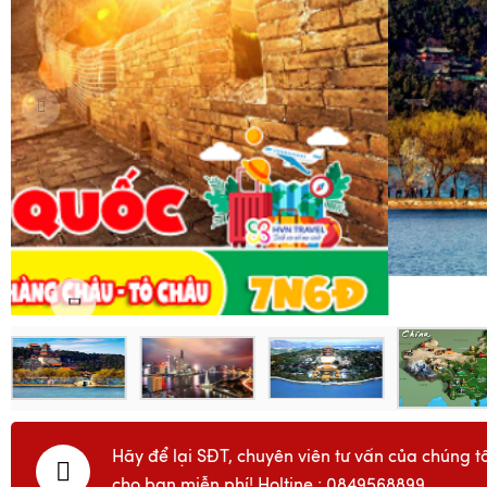
Hãy để lại SĐT, chuyên viên tư vấn của chúng tô
cho bạn miễn phí! Holtine : 0849568899