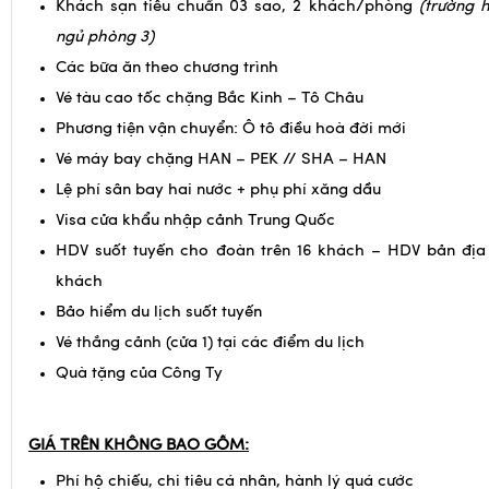
Vé tàu cao tốc chặng Bắc Kinh – Tô Châu
Phương tiện vận chuyển: Ô tô điều hoà đời mới
Vé máy bay chặng HAN – PEK // SHA – HAN
Lệ phí sân bay hai nước + phụ phí xăng dầu
Visa cửa khẩu nhập cảnh Trung Quốc
HDV suốt tuyến cho đoàn trên 16 khách – HDV bản địa
khách
Bảo hiểm du lịch suốt tuyến
Vé thắng cảnh (cửa 1) tại các điểm du lịch
Quà tặng của Công Ty
GIÁ TRÊN KHÔNG BAO GỒM:
Phí hộ chiếu, chi tiêu cá nhân, hành lý quá cước
Đồ uống, chi phí điện thoại, giặt là trong khách sạn
Phụ phí sử dụng phòng đơn