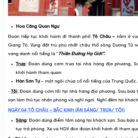
Hoa Cảng Quan Ngư
Đoàn tiếp tục khởi hành đi thành phố
Tô Châu –
nằm ở vù
Giang Tô. Vùng đất trù phú nhất châu thổ sông Dương Tử n
vang danh nổi tiếng là “
Thiên Đường Hạ Giới”.
Trưa
: Đoàn dùng cơm trưa tại nhà hàng địa phương, S
khởi hành tham quan:
Hàn Sơn Tự
– một ngôi chùa cổ nổi tiếng của Trung Quốc
.
·
Tối
: Đoàn dùng cơm tối tại nhà hàng địa phương. Sau bữa 
sạn làm thủ tục nhận phòng và nghỉ ngơi. Nghỉ đêm tại khách
NGÀY 04
TÔ CHÂU – BẮC KINH (ĂN SÁNG/ TRƯA/ TỐI)
Sáng
: Đoàn dùng điểm tâm sáng tại khách sạn. Sau bữa 
tục trả phòng. Xe và HDV đón đoàn khởi hành đi tham qu
Sư Tử Lâm
: Là một trong 4 khu vườn được tồn tại từ thời 
hướng đông bắc của Tô Châu. Đây là khu vườn với những kiến
khuôn viên hình chữ nhật có diện tích hơn 1ha. Đoàn tìm hiểu 