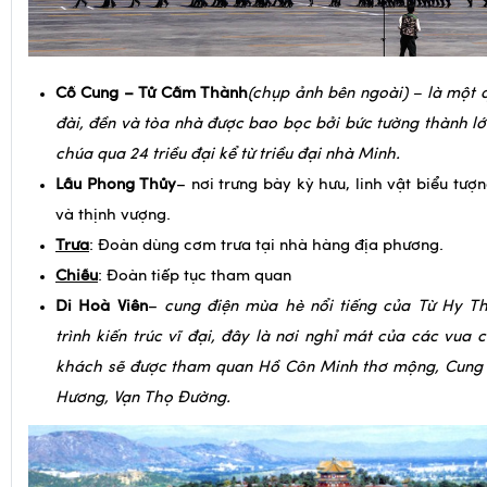
Cố Cung – Tử Cấm Thành
(chụp ảnh bên ngoài) – là một 
đài, đền và tòa nhà được bao bọc bởi bức tường thành lớn
chúa qua 24 triều đại kể từ triều đại nhà Minh.
Lầu Phong Thủy
– nơi trưng bày kỳ hưu, linh vật biểu tư
và thịnh vượng.
Trưa
: Đoàn dùng cơm trưa tại nhà hàng địa phương.
Chiều
: Đoàn tiếp tục tham quan
Di Hoà Viên
–
cung điện mùa hè nổi tiếng của Từ Hy T
trình kiến trúc vĩ đại, đây là nơi nghỉ mát của các vua 
khách sẽ được tham quan Hồ Côn Minh thơ mộng, Cung
Hương, Vạn Thọ Đường.