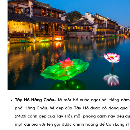
Tây Hồ Hàng Châu
– là một hồ nước ngọt nổi tiếng nằm
phố Hàng Châu. Vẻ đẹp của Tây Hồ được cô đọng qua 
(Mười cảnh đẹp của Tây Hồ), mỗi phong cảnh này đều đ
một cái bia với tên gọi được chính hoàng đế Càn Long n
kiểu thư pháp. Như:
Tam đàn ấn Nguyệt, Tô đê xuân Hi
Ngư…
·
Tối:
Đoàn dùng cơm tối tại nhà hàng địa phương. Sau bữa t