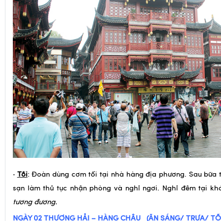
·
Tối
: Đoàn dùng cơm tối tại nhà hàng địa phương. Sau bữa 
sạn làm thủ tục nhận phòng và nghỉ ngơi. Nghỉ đêm tại k
tương đương.
NGÀY 02
THƯỢNG HẢI – HÀNG CHÂU (ĂN SÁNG/ TRƯA/ TỐ
Sáng
: Qúy khách dùng điểm tâm sáng tại khách sạn. Sau k
HDV đón đoàn khởi hành đi tham quan: