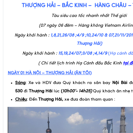
(07 ngày 06 đêm – Hàng không Vietnam Airlin
Ngày khởi hành :
1,8,21,26/08 ;4/9 ;10,24/10 & 07,21/11/20
Thượng Hải)
Ngày khởi hành :
15,19,24/07;3/08 ;4,14/9
(
Hạ cánh đ
( Chi tiết lịch trình Hạ Cánh đầu Bắc Kinh
tại 
NGÀY 01
HÀ NỘI – THƯỢNG HẢI (ĂN TỐI)
Sáng
: Xe và HDV đưa Quý khách ra sân bay
Nội Bài
đá
530
đi
Thượng Hải
lúc
(
10h00’- 14h25)
Quý khách ăn nhẹ t
Chiều
: Đến
Thượng Hải
,
xe đưa đoàn tham quan :