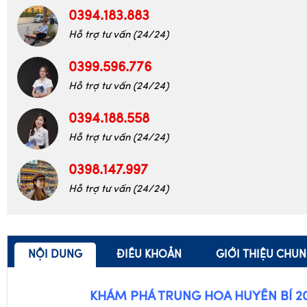
0399.596.776
Hỗ trợ tư vấn (24/24)
0394.188.558
Hỗ trợ tư vấn (24/24)
0398.147.997
Hỗ trợ tư vấn (24/24)
NỘI DUNG
ĐIỀU KHOẢN
GIỚI THIỆU CHU
KHÁM PHÁ TRUNG HOA HUYỀN BÍ 2
THƯỢNG HẢI – BẮC KINH – HÀNG CHÂU –
Tàu siêu cao tốc nhanh nhất Thế giới