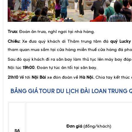
Trưa:
Đoàn ăn trưa, nghỉ ngơi tại nhà hàng.
Chiều:
Xe đưa quý khách di Thăm trung tâm đá
quý Lucky
tham quan mua sắm tại cửa hàng miễn thuế cửa hàng đá pho
Sau đó quý khách đi ra sân bay làm thủ tục lên máy bay đá
Nội lúc
19h00
. Đoàn tự túc ăn tối tại sân bay.
21h10
Về tới
Nội Bài
xe đón đoàn về
Hà N
ội
.
Chia tay kết thúc 
BẢNG GIÁ TOUR DU LỊCH ĐÀI LOAN TRUNG 
Đơn giá
(đồng/khách)