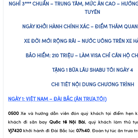
NGHỈ 3*** CHUẨN – TRUNG TÂM, MỨC ĂN CAO – HƯỚNG
TUYẾN
NGÀY KHỞI HÀNH CHÍNH XÁC – ĐIỂM THĂM QUAN 
XE ĐỜI MỚI RỘNG RÃI – NƯỚC UỐNG TRÊN XE 
BẢO HIỂM: 210 TRIỆU – LÀM VISA CHỈ CẦN HỘ C
TẶNG 1 BỮA LẦU SHABU TỐI NGÀY 4
CHI TIẾT NỘI DUNG CHƯƠNG TRÌNH
NGÀY 1:
VIỆT NAM – ĐÀI BẮC
(
ĂN
TRƯA,
TỐI)
0500
Xe và hướng dẫn viên đón quý khách tại điểm hẹn k
khách đi sân bay
Quốc tế
Nội Bài
, quý khách làm thủ t
VJ7420
khởi hành đi Đài Bắc lúc
07h40
. Đoàn tự túc ăn trưa t