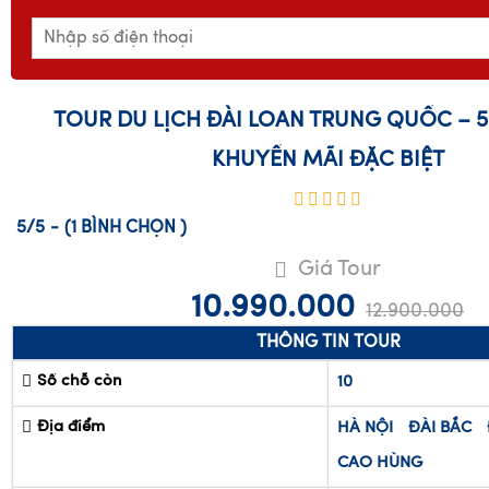
cho bạn miễn phí! Holtine : 0849568899
TOUR DU LỊCH ĐÀI LOAN TRUNG QUỐC – 5
KHUYẾN MÃI ĐẶC BIỆT
5/5
-
(1
BÌNH CHỌN
)
Giá Tour
10.990.000
12.900.000
THÔNG TIN TOUR
Số chỗ còn
10
Địa điểm
HÀ NỘI
ĐÀI BẮC
CAO HÙNG