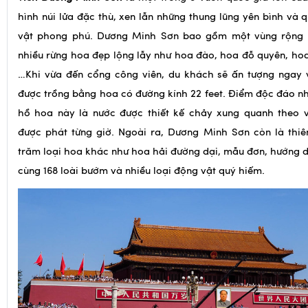
viên Dương Minh Sơn
là một trong 8 vườn quốc gia lớn của
hình núi lửa đặc thù, xen lẫn những thung lũng yên bình và 
vật phong phú. Dương Minh Sơn bao gồm một vùng rộng l
nhiều rừng hoa đẹp lộng lẫy như hoa đào, hoa đỗ quyên, ho
…Khi vừa đến cổng công viên, du khách sẽ ấn tượng ngay 
được trồng bằng hoa có đường kính 22 feet. Điểm độc đáo n
hồ hoa này là nước được thiết kế chảy xung quanh theo 
được phát từng giờ. Ngoài ra, Dương Minh Sơn còn là thi
trăm loại hoa khác như hoa hải đường dại, mẫu đơn, hướng d
cùng 168 loài bướm và nhiều loại động vật quý hiếm.