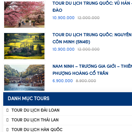
TOUR DU LỊCH TRUNG QUỐC: VŨ HÁN
ĐÀO
10.900.000
12.000.000
TOUR DU LỊCH TRUNG QUỐC: NGUYÊN 
CÔN MINH (5N4Đ)
10.900.000
12.000.000
NAM NINH – TRƯƠNG GIA GIỚI – THI
PHƯỢNG HOÀNG CỔ TRẤN
6.900.000
8.900.000
DANH MỤC TOURS
TOUR DU LỊCH ĐÀI LOAN
TOUR DU LỊCH THÁI LAN