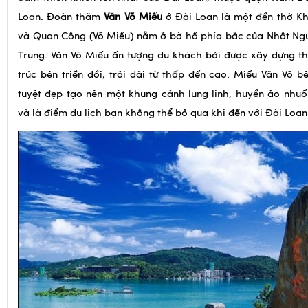
đầm thiên nhiên lớn nhất của Đài Loan, thuộc quận Nam Đầ
Loan. Đoàn thăm
Văn Võ Miếu
ở Đài Loan là một đền thờ Kh
và Quan Công (Võ Miếu) nằm ở bờ hồ phía bắc của Nhật Ngu
Trung. Văn Võ Miếu ấn tượng du khách bởi được xây dựng t
trúc bên triền đồi, trải dài từ thấp đến cao. Miếu Văn Võ 
tuyệt đẹp tạo nên một khung cảnh lung linh, huyền ảo nhu
và là điểm du lịch bạn không thể bỏ qua khi đến với Đài Loan