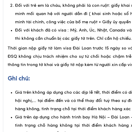
Đối với con ruột: Giấy khai sinh hoặc sổ hộ khẩu
Đối với trẻ em là cháu, không phải là con ruột: giấy khai
minh mối quan hệ với người dẫn đi ( khai sinh hoặc sổ
minh tài chính, công việc của bố mẹ ruột + Giấy ủy quyền
Đối với khách đã có visa : Mỹ, Anh, Úc, Nhật, Canada v
thì không cần chuẩn bị các giấy tờ trên. Chỉ cần hộ chiếu.
Thời gian nộp giấy tờ làm visa Đài Loan trước 15 ngày so v
ĐSQ không chịu trách nhiệm cho sự từ chối hoặc chậm trễ 
thông tin trong tờ khai và giấy tờ nộp kèm từ người xin cấp vi
Ghi chú:
Giá trên không áp dụng cho các dịp lễ tết, thời điểm có d
hội nghị,… tại điểm đến và có thể thay đổi tuỳ theo sự đ
hàng không, tình trạng chỗ tại thời điểm khách hàng xác 
Giá trên áp dụng cho hành trình bay Hà Nội – Đài Loan 
tình trạng chỗ hàng không tại thời điểm khách hàng 