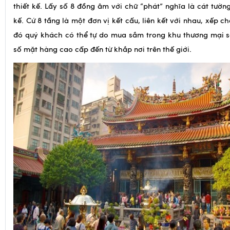
tầng 89 của tòa tháp),
do đại kiến trúc sư Tổ Nguyên dốc 
thiết kế. Lấy số 8 đồng âm với chữ “phát” nghĩa là cát tường
kế. Cứ 8 tầng là một đơn vị kết cấu, liên kết với nhau, xếp c
đó quý khách có thể tự do mua sắm trong khu thương mại s
số mặt hàng cao cấp đến từ khắp nơi trên thế giới.