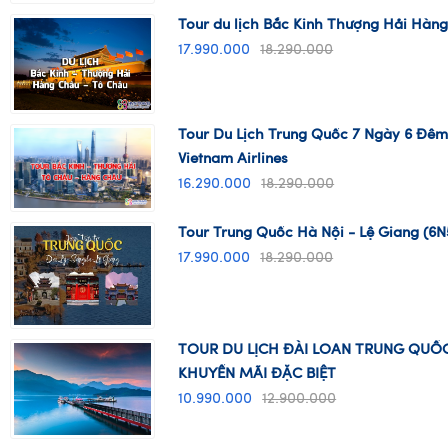
Tour du lịch Bắc Kinh Thượng Hải Hàn
17.990.000
18.290.000
Tour Du Lịch Trung Quốc 7 Ngày 6 Đêm
Vietnam Airlines
16.290.000
18.290.000
Tour Trung Quốc Hà Nội - Lệ Giang (6
17.990.000
18.290.000
TOUR DU LỊCH ĐÀI LOAN TRUNG QUỐC
KHUYẾN MÃI ĐẶC BIỆT
10.990.000
12.900.000