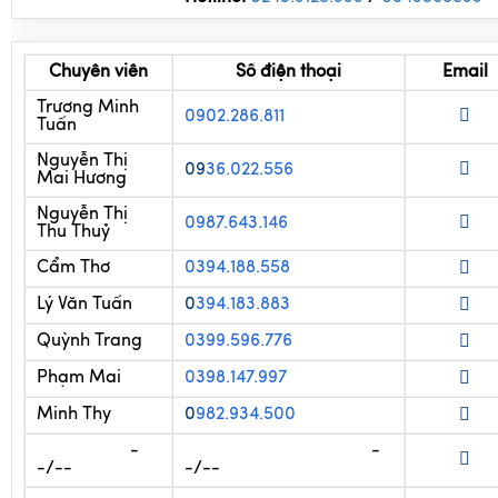
Hotline:
0243.9125.999
/
0
849568899
Chuyên viên
Số điện thoại
Email
Trương Minh
0902.286.811
Tuấn
Nguyễn Thị
09
36.022.556
Mai Hương
Nguyễn Thị
0987.643.146
Thu Thuỷ
Cẩm Thơ
0394.188.558
Lý Văn Tuấn
0
394.183.883
Quỳnh Trang
0399.596.776
Phạm Mai
0398.147.997
Minh Thy
0
982.934.500
-
-
-/--
-/--