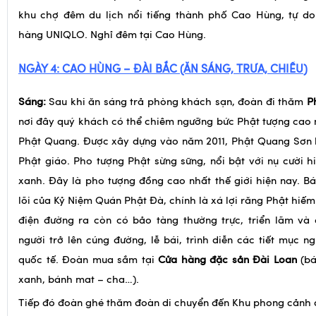
đến năm 1987 khu vực này mới được nhiều người chú ý và ngà
khu chợ đêm du lịch nổi tiếng thành phố Cao Hùng, tự d
hàng UNIQLO. Nghỉ đêm tại Cao Hùng.
NGÀY 4:
CAO HÙNG – ĐÀI
BẮC
(ĂN
SÁNG, TRƯA, CHIỀU
)
Sáng:
Sau khi ăn sáng trả phòng khách sạn, đoàn đi thăm
P
nơi đây quý khách có thể chiêm ngưỡng bức Phật tượng cao n
Phật Quang. Được xây dựng vào năm 2011, Phật Quang Sơn là
Phật giáo. Pho tượng Phật sừng sững, nổi bật với nụ cười hiề
xanh. Đây là pho tượng đồng cao nhất thế giới hiện nay. Bá
lõi của Kỷ Niệm Quán Phật Đà, chính là xá lợi răng Phật hiếm
điện đường ra còn có bảo tàng thường trực, triển lãm và
người trở lên cúng đường, lễ bái, trình diễn các tiết mục ng
quốc tế. Đoàn mua sắm tại
Cửa hàng đặc sản Đài Loan
(bá
xanh, bánh mat – cha…).
Tiếp đó đoàn ghé thăm đoàn di chuyển đến Khu phong cản