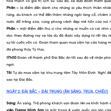
hóa thạch có giá trị lịch sử. Sau đó, xe đưa đoàn tham qu
Phần –
là điểm đến dành cho những ai yêu thích thiên nhiê
rừng, du khách có thể đến thăm những ngôi làng cổ, chiêm
nước đổ trắng xóa, cùng phong cảnh đẹp mê hồn của núi 
Phần –
một điểm đến thú vị cho những ai muốn có cái nhìn
dọc theo đường ray xe lửa dù đã được xây dựng từ rất lâu 
sự lôi cuốn vốn có. Đoàn tham quan mua sắm tại cửa hàng m
đá phong thủy Tỳ Hưu.
17h00
Đoàn về thành phố Đài Bắc ăn tối sau đó về nhận phò
ngơi.
Tối
Tự do mua sắm tại khu trung tâm Tây Môn Đinh. Nghỉ đê
sao tại Đài Bắc.
NGÀY 2:
ĐÀI BẮC
– ĐÀI TRUNG
(ĂN
SÁNG, TRƯA, CHIỀU
)
Sáng:
Ăn sáng. Trả phòng khách sạn đoàn lên xe khởi hành