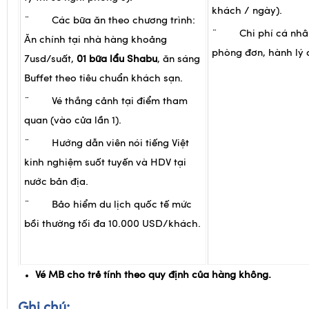
dẫn viên (thông thư
ty thì sẽ nghỉ phòng 3):
khách / ngày).
¨ Các bữa ăn theo chương trình:
¨ Chi phí cá nhân
Ăn chính tại nhà hàng khoảng
phòng đơn, hành lý 
7usd/suất,
01 bữa lẩu Shabu
, ăn sáng
Buffet theo tiêu chuẩn khách sạn.
¨ Vé thắng cảnh tại điểm tham
quan (vào cửa lần 1).
¨ Hướng dẫn viên nói tiếng Việt
kinh nghiệm suốt tuyến và HDV tại
nước bản địa.
¨ Bảo hiểm du lịch quốc tế mức
bồi thường tối đa 10.000 USD/khách.
Vé MB cho trẻ tính theo quy định của hàng không.