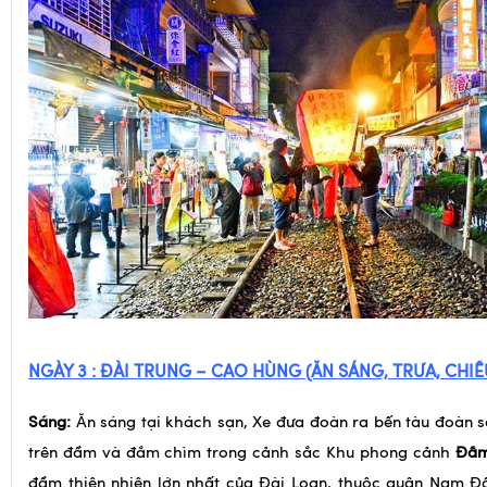
NGÀY
3
:
ĐÀI TRUNG
– CAO HÙNG
(ĂN
SÁNG, TRƯA, CHIỀ
Sáng:
Ăn sáng tại khách sạn, Xe đưa đoàn ra bến tàu đoàn 
trên đầm và đắm chìm trong cảnh sắc Khu phong cảnh
Đầm