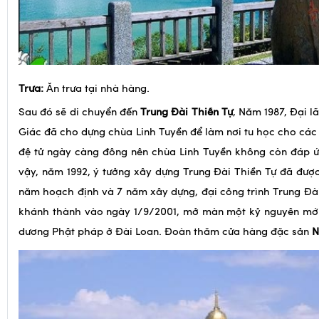
Trưa:
Ăn trưa tại nhà hàng.
Sau đó sẽ di chuyển đến
Trung Đài Thiền Tự
, Năm 1987, Đại 
Giác đã cho dựng chùa Linh Tuyền để làm nơi tu học cho các 
đệ tử ngày càng đông nên chùa Linh Tuyền không còn đáp ứ
vậy, năm 1992, ý tưởng xây dựng Trung Đài Thiền Tự đã đượ
năm hoạch định và 7 năm xây dựng, đại công trình Trung Đà
khánh thành vào ngày 1/9/2001, mở màn một kỷ nguyên mới
dương Phật pháp ở Đài Loan. Đoàn thăm cửa hàng đặc sản
N