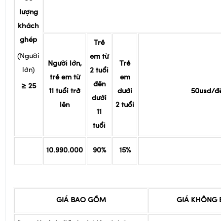
Số
lượng
khách
ghép
Trẻ
(Người
em từ
Ngư­ời lớn,
Trẻ
lớn)
2 tuổi
trẻ em từ
em
đến
≥ 25
11 tuổi trở
dưới
50usd/đ
dưới
lên
2 tuổi
11
tuổi
10.990.000
90%
15%
GIÁ BAO GỒM
GIÁ KHÔNG