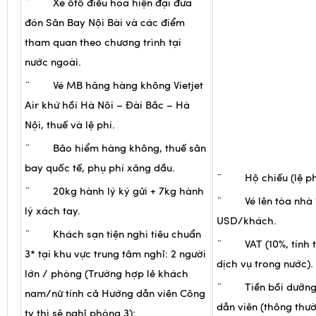
¨ Xe ôtô điều hoà hiện đại đ­­­­­ưa
đón Sân Bay Nội Bài và các điểm
tham quan theo chương trình tại
nước ngoài.
¨ Vé MB hãng hàng không Vietjet
Air khứ hồi Hà Nôi – Đài Bắc – Hà
Nội, thuế và lệ phí.
¨ Bảo hiểm hàng không, thuế sân
bay quốc tế, phụ phí xăng dầu.
¨ Hộ chiếu (lệ phí
¨ 20kg hành lý ký gửi + 7kg hành
¨ Vé lên tòa nhà 1
lý xách tay.
USD/khách.
¨ Khách sạn tiện nghi tiêu chuẩn
¨ VAT (10%, tính t
3* tại khu vực trung tâm nghỉ: 2 người
dịch vụ trong nước).
lớn / phòng (Trường hợp lẻ khách
¨ Tiền bồi dưỡng 
nam/nữ tính cả Hướng dẫn viên Công