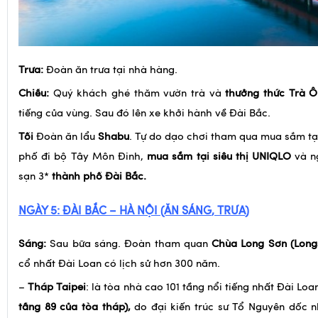
Trưa:
Đoàn ăn trưa tại nhà hàng.
Chiều:
Quý khách ghé thăm vườn trà và
thưởng thức Trà Ô
tiếng của vùng. Sau đó lên xe khởi hành về Đài Bắc.
Tối
Đoàn ăn lẩu
Shabu
. Tự do dạo chơi tham qua mua sắm t
phố đi bộ Tây Môn Đinh,
mua sắm tại siêu thị UNIQLO
và n
sạn 3*
thành phố Đài Bắc.
NGÀY 5:
ĐÀI BẮC
– HÀ NỘI
(ĂN
SÁNG
, TRƯA
)
Sáng:
Sau bữa sáng. Đoàn tham quan
Chùa Long Sơn (Lon
cổ nhất Đài Loan có lịch sử hơn 300 năm.
–
Tháp Taipei
: là tòa nhà cao 101 tầng nổi tiếng nhất Đài Lo