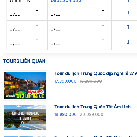
Minh Thy
0
982.934.500
-
-
-/--
-/--
-
-
-/--
-/--
-
-
-/--
-/--
TOURS LIÊN QUAN
Tour du lịch Trung Quốc dịp nghỉ lễ 2/9
17.990.000
18.290.000
Tour du lịch Trung Quốc Tết Âm Lịch
18.990.000
20.099.000