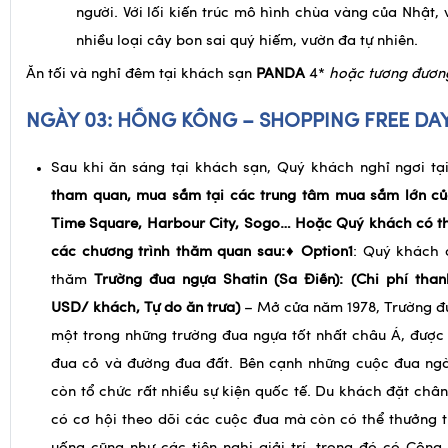
không ngoan trong cuộc sống và cánh thứ ba là sự
người. Với lối kiến trúc mô hình chùa vàng của Nhật, 
nhiều loại cây bon sai quý hiếm, vườn đa tự nhiên.
Ăn tối và nghỉ đêm tại khách sạn
PANDA
4*
hoặc tương đươn
NGÀY 03:
HỒNG KÔNG – SHOPPING FREE D
Sau khi ăn sáng tại khách sạn, Quý khách nghỉ ngơi tạ
tham quan, mua sắm tại các trung tâm mua sắm lớn c
Time Square, Harbour City, Sogo…
Hoặc Quý khách có th
các chương trình thăm quan sau:
♦
Option1
: Quý khách 
thăm
Trường đua ngựa Shatin (Sa Điền): (Chi phí tha
USD/ khách, Tự do ăn trưa)
– Mở cửa năm 1978, Trường đ
một trong những trường đua ngựa tốt nhất châu Á, được
đua cỏ và đường đua đất. Bên cạnh những cuộc đua ngà
còn tổ chức rất nhiều sự kiện quốc tế. Du khách đặt chân