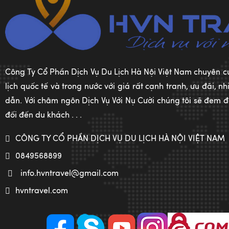
Công Ty Cổ Phần Dịch Vụ Du Lịch Hà Nội Việt Nam chuyên c
lịch quốc tế và trong nước với giá rất cạnh tranh, ưu đãi, 
dẫn. Với châm ngôn Dịch Vụ Với Nụ Cười chúng tôi sẽ đem đế
đối đến du khách . . .
CÔNG TY CỔ PHẦN DỊCH VỤ DU LỊCH HÀ NỘI VIỆT NAM
0849568899
info.hvntravel@gmail.com
hvntravel.com