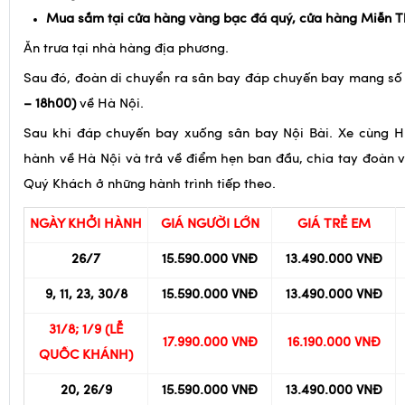
Sáng
: Sau bữa sáng, quý khách làm thủ tục trả phòng kh
Mua sắm tại cửa hàng vàng bạc đá quý, cửa hàng Miễn T
Ăn trưa tại nhà hàng địa phương.
Sau đó, đoàn di chuyển ra sân bay đáp chuyến bay mang số
– 18h00)
về Hà Nội.
Sau khi đáp chuyến bay xuống sân bay Nội Bài. Xe cùng 
hành về Hà Nội và trả về điểm hẹn ban đầu, chia tay đoàn 
Quý Khách ở những hành trình tiếp theo.
NGÀY KHỞI HÀNH
GIÁ NGƯỜI LỚN
GIÁ TRẺ EM
26/7
15.590.000 VNĐ
13.490.000 VNĐ
9, 11, 23, 30/8
15.590.000 VNĐ
13.490.000 VNĐ
31/8; 1/9 (LỄ
17.990.000 VNĐ
16.190.000 VNĐ
QUỐC KHÁNH)