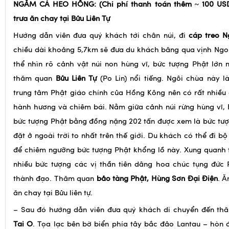
♦
Option 3
: Quý khách có thể đi tham quan
ĐẠI NHĨ SƠN – 
NGẮM CÁ HEO HỒNG: (Chi phí thanh toán thêm ~ 100 USD
trưa ăn chay tại Bửu Liên Tự
Hướng dẫn viên đưa quý khách tới chân núi, đi
cáp treo 
chiều dài khoảng 5,7km sẽ đưa du khách băng qua vịnh Ngo
thể nhìn rõ cảnh vật núi non hùng vĩ, bức tượng Phật lớn
thăm quan
Bửu Liên Tự
(Po Lin) nổi tiếng. Ngôi chùa này 
trung tâm Phật giáo chính của Hồng Kông nên có rất nhiều
hành hương và chiêm bái. Nằm giữa cảnh núi rừng hùng vĩ, 
bức tượng Phật bằng đồng nặng 202 tấn được xem là bức tư
đặt ở ngoài trời to nhất trên thế giới. Du khách có thể đi b
để chiêm ngưỡng bức tượng Phật khổng lồ này. Xung quanh 
nhiều bức tượng các vị thần tiên dâng hoa chúc tụng đức 
thành đạo. Thăm quan
bảo tàng Phật, Hùng Sơn Đại Điện
. Ă
ăn chay tại Bửu liên tự.
– Sau đó hướng dẫn viên đưa quý khách di chuyển đến t