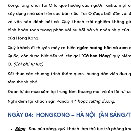
Tai O
. Tọa lạc bên bờ biển phía tây bắc đảo Lantau – hòn
Kong, làng chài Tai O là quê hương của người Tanka, một 
xây dựng nhà sàn trên các bãi triều. Tai O được biết đến với 
và văn hóa đánh bắt cá. Quý khách trải nghiệm không gia
bình hoàn toàn tương phản với sự hối hả và nhộn nhịp của
của Hong Kong.
Quý khách đi thuyền máy ra biển
ngắm hoàng hôn và xem
c
Quốc, còn được biết đến với tên gọi
“Cá heo Hồng”
quý hiểm 
O.
(Chi phí tự túc)
Kết thúc các chương trình thăm quan, hướng dẫn viên đưa 
tâm thành phố.
Đoàn tự do mua sắm tại trung tâm thương mại và ăn tối tự túc
Nghỉ đêm tại khách sạn Panda 4 *
hoặc tương đương.
NGÀY 04:
HONGKONG – HÀ NỘI
(ĂN SÁNG/T