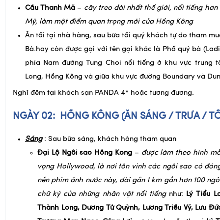
nhận phòng, trên đường quan:
Cầu Thanh Mã
–
cây treo dài nhất thế giới, nổi tiếng hơ
Mỹ, làm một điểm quan trọng mới của Hồng Kông
Ăn tối tại nhà hàng, sau bữa tối quý khách tự do tham m
Bà.hay còn được gọi với tên gọi khác là Phố quý bà (Lad
phía Nam đường Tung Choi nổi tiếng ở khu vực trung
Long, Hồng Kông và giữa khu vực đường Boundary và Du
Nghỉ đêm tại khách sạn PANDA 4* hoặc tương đương.
NGÀY 02:
HỒNG KÔNG
(ĂN SÁNG / TRƯA / TỐ
Sáng
: Sau bữa sáng, khách hàng tham quan
Đại Lộ Ngôi sao Hồng Kong
–
được làm theo hình mẫ
vọng Hollywood, là nơi tôn vinh các ngôi sao có đón
nền phim ảnh nước này, dài gần 1 km gắn hơn 100 ngôi
chữ ký của những nhân vật nổi tiếng
như:
Lý Tiểu L