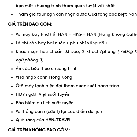
Dịch vụ hàng đầu, chuyên nghiệp trong phong cách ph
bạn một chương trình tham quan tuyệt vời nhất
Tham gia tour bạn còn nhận được Quà tặng đặc biệt: Nón
GIÁ TRÊN BAO GỒM:
Vé máy bay khứ hồi HAN – HKG – HAN (Hàng Không Catha
Lệ phí sân bay hai nước + phụ phí xăng dầu
Khách sạn tiêu chuẩn 03 sao, 2 khách/phòng
(trường h
ngủ phòng 3)
Ăn các bữa theo chương trình
Visa nhập cảnh Hồng Kông
Ôtô máy lạnh hiện đại tham quan suốt hành trình
HDV người Việt suốt tuyến
Bảo hiểm du lịch suốt tuyến
Vé thắng cảnh (cửa 1) tại các điểm du lịch
Quà tặng của
HVN-TRAVEL