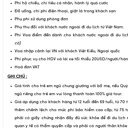
GIÁ TRÊN KHÔNG BAO GỒM:
Phí hộ chiếu, chi tiêu cá nhân, hành lý quá cước
Đồ uống, chi phí điện thoại, giặt là trong khách sạn
Phụ phí sử dụng phòng đơn
Phụ thu đối với khách nước ngoài đi du lịch từ Việt Nam.
Phí Visa điểm đến dành cho khách nước ngoài đi du lịc
có)
Visa nhập cảnh lại VN với khách Việt Kiều, Ngoại quốc
Phí phục vụ cho HDV và lái xe tối thiểu 20USD/người/hàn
Hoá đơn VAT
GHI CHÚ :
Giá tính cho trẻ em ngủ chung giường với bố mẹ, nếu Qu
ngủ riêng cho trẻ em vui lòng thanh toán 100% giá tour.
Giá áp dụng cho khách hàng từ 12 tuổi đến 69 tuổi, từ 70 t
thêm chênh lệch cho mức phí bảo hiểm cao cấp, từ 75 tu
phải có giấy chứng nhận đầy đủ sức khỏe để đi du lịch