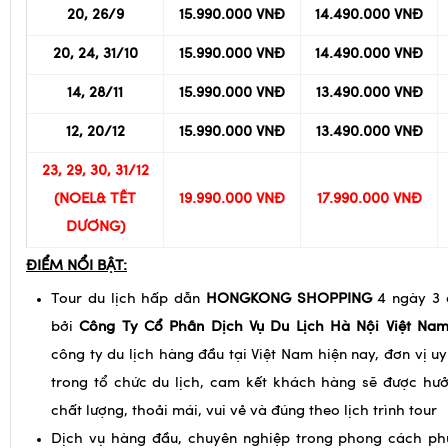
QUỐC KHÁNH)
20, 26/9
15.990.000 VNĐ
14.490.000 VNĐ
20, 24, 31/10
15.990.000 VNĐ
14.490.000 VNĐ
14, 28/11
15.990.000 VNĐ
13.490.000 VNĐ
12, 20/12
15.990.000 VNĐ
13.490.000 VNĐ
23, 29, 30, 31/12
(NOEL& TẾT
19.990.000 VNĐ
17.990.000 VNĐ
DƯƠNG)
ĐIỂM NỔI BẬT:
Tour du lịch hấp dẫn
HONGKONG SHOPPING
4 ngày 3
bởi
Công Ty Cổ Phần Dịch Vụ Du Lịch Hà Nội Việt Na
công ty du lịch hàng đầu tại Việt Nam hiện nay, đơn vị u
trong tổ chức du lịch, cam kết khách hàng sẽ được hưở
chất lượng, thoải mái, vui vẻ và đúng theo lịch trình tour