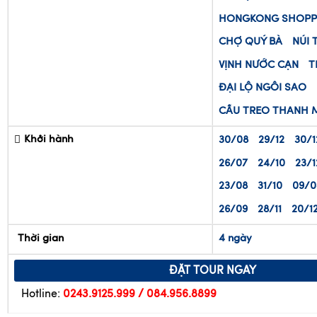
Địa điểm
HÀ NỘI
HONGKON
HONGKONG SHOPP
CHỢ QUÝ BÀ
NÚI 
VỊNH NƯỚC CẠN
T
ĐẠI LỘ NGÔI SAO
CẦU TREO THANH 
Khởi hành
30/08
29/12
30/1
26/07
24/10
23/1
23/08
31/10
09/0
26/09
28/11
20/1
Thời gian
4 ngày
ĐẶT TOUR NGAY
Hotline:
0243.9125.999 / 084.956.8899