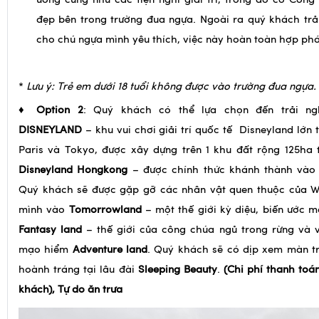
có cơ hội theo dõi các cuộc đua mà còn có thể thưởng 
uống cũng như các tiện nghi giải trí, trong đó có Công 
đẹp bên trong trường đua ngựa. Ngoài ra quý khách trả
cho chú ngựa mình yêu thích, việc này hoàn toàn hợp ph
*
Lưu ý:
Trẻ em dưới 18 tuổi không được vào trường đua ngựa.
♦
Option 2
: Quý khách có thể lựa chọn đến trải n
DISNEYLAND
– khu vui chơi giải trí quốc tế Disneyland lớn 
Paris và Tokyo, được xây dựng trên 1 khu đất rộng 125ha 
Disneyland Hongkong
– được chính thức khánh thành vào 
Quý khách sẽ được gặp gỡ các nhân vật quen thuộc của W
mình vào
Tomorrowland
– một thế giới kỳ diệu, biến ước m
Fantasy land
– thế giới của công chúa ngủ trong rừng và v
mạo hiểm
Adventure land
. Quý khách sẽ có dịp xem màn tr
hoành tráng tại lâu đài
Sleeping Beauty
.
(Chi phí thanh toá
khách), Tự do ăn trưa