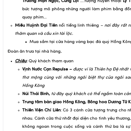
Thành Long, Dương Tử Quỳnh, Lương Triều Vỹ, Lưu Đức 
Trương Mạn Ngọc, Củng Lợi
….tượng huyền thoại
Lý 
bức tượng mô phỏng những người làm phim bằng đồn
quay phim…
Miếu Huỳnh Đại Tiên
nổi tiếng linh thiêng
– nơi đây rất 
thăm quan và cầu xin tài lộc.
Mua sắm tại cửa hàng vàng bạc đá quý Hồng Kôn
Đoàn ăn trưa tại nhà hàng
.
Chiều
:
Quý khách tham quan
Vịnh Nước Cạn Repulse –
được ví là Thiên hạ Đệ nhất 
thơ mộng cùng với những ngôi biệt thự của ngôi sao 
Hồng Kông
Núi Thái Bình,
từ đây quý khách có thể ngắm toàn cả
Trung tâm bàn giao Hồng Kông, Bông hoa Dương Tử K
Thiền Viện Chí Liên
: Có 3 cánh cửa tượng trưng cho 
nhau. Cánh cửa thứ nhất đại diện cho tình yêu thương,