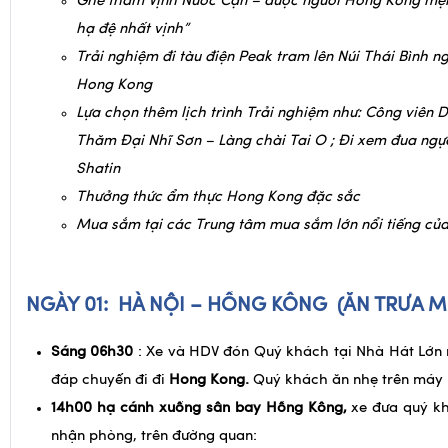
Hong Kong
Ghé thăm Vịnh Nước Cạn – được người Hong Kong mện
hạ đệ nhất vịnh”
Trải nghiệm đi tàu điện Peak tram lên Núi Thái Bình 
Hong Kong
Lựa chọn thêm lịch trình Trải nghiệm như: Công viên 
Thăm Đại Nhĩ Sơn – Làng chài Tai O ; Đi xem đua ng
Shatin
Thưởng thức ẩm thực Hong Kong đặc sắc
Mua sắm tại các Trung tâm mua sắm lớn nổi tiếng củ
NGÀY 01:
HÀ NỘI – HỒNG KÔNG (ĂN TRƯA MB
Sáng 06h30
: Xe và HDV đón Quý khách tại Nhà Hát Lớn
đáp chuyến đi đi
Hong Kong.
Quý khách ăn nhẹ trên máy 
14h00 hạ cánh xuống sân bay Hồng Kông,
xe đưa quý k