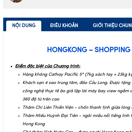
Hỗ trợ tư vấn (24/24)
NỘI DUNG
ĐIỀU KHOẢN
GIỚI THIỆU CHU
HONGKONG – SHOPPING
Điểm đặc biệt của Chương trình
:
Hàng không Cathay Pacific 5* (7kg xách tay + 23kg ký
Khách sạn 4 sao trung tâm, đảo Cửu Long. Được tặng 1
công nghệ thực tế ảo giả lập lái máy bay view ngắm
360 độ từ trên cao
Thăm Chí Liên Thiền Viện – chốn thanh tịnh giữa lòn
Thăm Miếu Huỳnh Đại Tiên – ngôi miếu nổi tiếng linh 