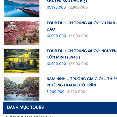
TOUR DU LỊCH ĐÀI LOAN TRUNG QUỐC
KHUYẾN MÃI ĐẶC BIỆT
10.990.000
12.900.000
TOUR DU LỊCH TRUNG QUỐC: VŨ HÁN
ĐÀO
10.900.000
12.000.000
TOUR DU LỊCH TRUNG QUỐC: NGUYÊN 
CÔN MINH (5N4Đ)
10.900.000
12.000.000
NAM NINH – TRƯƠNG GIA GIỚI – THI
PHƯỢNG HOÀNG CỔ TRẤN
6.900.000
8.900.000
DANH MỤC TOURS