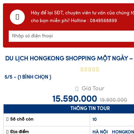
Hãy để lại SĐT, chuyên viên tư vấn của chúng tô
cho bạn miễn phí! Holtine : 0849568899
DU LỊCH HONGKONG SHOPPING MỘT NGÀY – 
5/5
-
(1
BÌNH CHỌN
)
Giá Tour
15.590.000
19.900.000
THÔNG TIN TOUR
Số chỗ còn
10