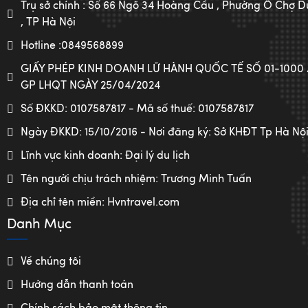
Trụ sở chính : Số 66 Ngõ 34 Hoàng Cầu , Phường Ô Chợ
, TP Hà Nội
Hotline :0849568899
GIẤY PHÉP KINH DOANH LỮ HÀNH QUỐC TẾ SỐ 01-1000
GP LHQT NGÀY 25/04/2024
Số ĐKKD: 0107587817 - Mã số thuế: 0107587817
Ngày ĐKKD: 15/10/2016 - Nơi đăng ký: Sở KHĐT Tp Hà Nộ
Lĩnh vực kinh doanh: Đại lý du lịch
Tên người chịu trách nhiệm: Trương Minh Tuấn
Địa chỉ tên miền: Hvntravel.com
Danh Mục
Về chúng tôi
Hướng dẫn thanh toán