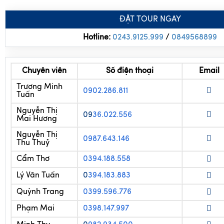
ĐẶT TOUR NGAY
Hotline:
0243.9125.999
/
0
849568899
Chuyên viên
Số điện thoại
Email
Trương Minh
0902.286.811
Tuấn
Nguyễn Thị
09
36.022.556
Mai Hương
Nguyễn Thị
0987.643.146
Thu Thuỷ
Cẩm Thơ
0394.188.558
Lý Văn Tuấn
0
394.183.883
Quỳnh Trang
0399.596.776
Phạm Mai
0398.147.997