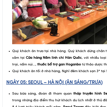
Quý khách ăn trưa tại nhà hàng. Quý khách dừng chân
sắm tại
Cửa hàng
Nấm linh chi Hàn Quốc
, với nhiều loạ
trại, nấm núi…,
thuốc bổ trợ gan Hoganbo
từ thảo dược th
Quý khách ăn tối ở nhà hàng, Nghỉ đêm khách sạn 3* tại 
NGÀY 05:
SEOUL – HÀ NỘI (ĂN SÁNG/TRƯA)
Sau bữa sáng, đoàn đi tham quan
tháp truyền hình S
trong những địa điểm thu hút khách du lịch nhất ở thủ đ