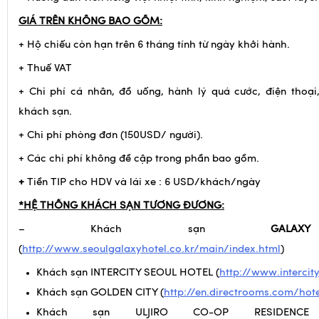
+ Hướng dẫn viên tiếng Việt nhiệt tình, kinh nghiệm, suốt tuyến
GIÁ TRÊN KHÔNG BAO GỒM:
+ Hộ chiếu còn hạn trên 6 tháng tính từ ngày khởi hành.
+ Thuế VAT
+ Chi phí cá nhân, đồ uống, hành lý quá cước, điện thoại,
khách sạn.
+ Chi phí phòng đơn (150USD/ người).
+ Các chi phí không đề cập trong phần bao gồm.
+
Tiền TIP cho HDV và lái xe : 6 USD/khách/ngày
*HỆ THỐNG KHÁCH SẠN TƯƠNG ĐƯƠNG:
– Khách sạn
GALA
(
http://www.seoulgalaxyhotel.co.kr/main/index.html
)
Khách sạn INTERCITY SEOUL HOTEL (
http://www.intercit
Khách sạn GOLDEN CITY (
http://en.directrooms.com/hote
Khách sạn ULJIRO CO-OP RESIDEN