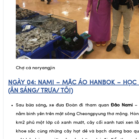
Chợ cá noryangjin
NGÀY 04:
NAMI – MẶC ÁO HANBOK – HỌC 
(ĂN SÁNG/ TRƯA/ TỐI)
Sau bữa sáng
,
xe đưa Đoàn đi tham quan
Đảo Nami
–
nằm bình yên trên mặt sông Cheongpyung thơ mộng. Hòn
km2 phủ một lớp cỏ xanh mướt, cây cối xanh tươi xen lẫ
khoe sắc cùng những cây hạt dẻ và bạch dương bao q