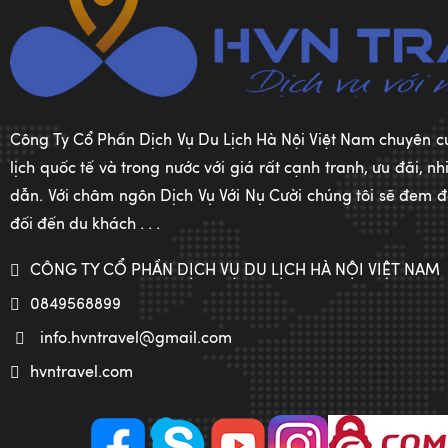
Công Ty Cổ Phần Dịch Vụ Du Lịch Hà Nội Việt Nam chuyên c
lịch quốc tế và trong nước với giá rất cạnh tranh, ưu đãi, 
dẫn. Với châm ngôn Dịch Vụ Với Nụ Cười chúng tôi sẽ đem đế
đối đến du khách . . .
CÔNG TY CỔ PHẦN DỊCH VỤ DU LỊCH HÀ NỘI VIỆT NAM
0849568899
info.hvntravel@gmail.com
hvntravel.com