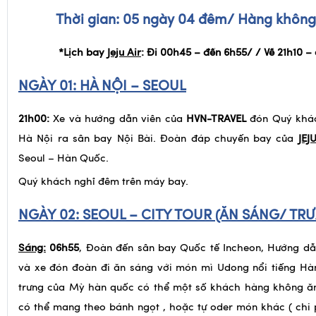
Thời gian: 0
5
ngày
0
4
đêm/
Hàng không
*Lịch bay
Jeju Air
: Đi 00h45 – đến 6h55/ / Về 21h10 –
NGÀY 01:
HÀ NỘI – SEOUL
21h00:
Xe và hướng dẫn viên của
HVN-TRAVEL
đón Quý khác
Hà Nội ra sân bay Nội Bài. Đoàn đáp chuyến bay của
JEJ
Seoul – Hàn Quốc.
Quý khách nghỉ đêm trên máy bay.
NGÀY 02:
SEOUL – CITY TOUR (ĂN SÁNG/ TRƯ
Sáng:
06h55
, Đoàn đến sân bay Quốc tế Incheon, Hướng dẫ
và xe đón đoàn đi ăn sáng với món mì Udong nổi tiếng Hàn
trưng của Mỳ hàn quốc có thể một số khách hàng không ă
có thể mang theo bánh ngọt , hoặc tự oder món khác ( chi ph