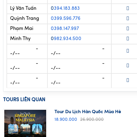
Cẩm Thơ
0394.188.558
Lý Văn Tuấn
0
394.183.883
Quỳnh Trang
0399.596.776
Phạm Mai
0398.147.997
Minh Thy
0
982.934.500
-
-
-/--
-/--
-
-
-/--
-/--
-
-
-/--
-/--
TOURS LIÊN QUAN
Tour Du Lịch Hàn Quốc Mùa Hè
18.900.000
26.900.000