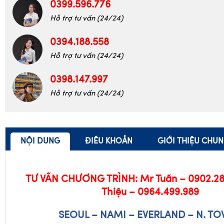
0399.596.776
Hỗ trợ tư vấn (24/24)
0394.188.558
Hỗ trợ tư vấn (24/24)
0398.147.997
Hỗ trợ tư vấn (24/24)
NỘI DUNG
ĐIỀU KHOẢN
GIỚI THIỆU CHU
TƯ VẤN CHƯƠNG TRÌNH: Mr Tuấn – 0902.286
Thiệu – 0964.499.989
SEOUL – NAMI – EVERLAND – N. T