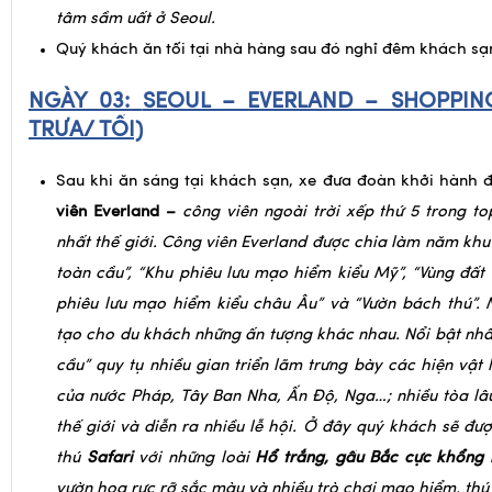
tâm sầm uất ở Seoul
.
Quý khách ăn tối tại nhà hàng sau đó nghỉ đêm khách sạn 
NGÀY 03:
SEOUL – EVERLAND – SHOPPIN
TRƯA/ TỐI)
Sau khi ăn sáng tại khách sạn, xe đưa đoàn khởi hành
viên Everland –
công viên ngoài trời xếp thứ 5 trong to
nhất thế giới. Công viên Everland được chia làm năm kh
toàn cầu”, “Khu phiêu lưu mạo hiểm kiểu Mỹ”, “Vùng đất 
phiêu lưu mạo hiểm kiểu châu Âu” và “Vườn bách thú”. 
tạo cho du khách những ấn tượng khác nhau. Nổi bật nhấ
cầu” quy tụ nhiều gian triển lãm trưng bày các hiện vật 
của nước Pháp, Tây Ban Nha, Ấn Độ, Nga…; nhiều tòa lâ
thế giới và diễn ra nhiều lễ hội. Ở đây quý khách sẽ đ
thú
Safari
với những loài
Hổ trắng, gấu Bắc cực khổng 