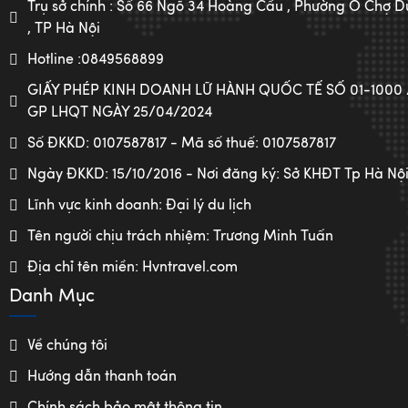
Trụ sở chính : Số 66 Ngõ 34 Hoàng Cầu , Phường Ô Chợ
, TP Hà Nội
Hotline :0849568899
GIẤY PHÉP KINH DOANH LỮ HÀNH QUỐC TẾ SỐ 01-1000
GP LHQT NGÀY 25/04/2024
Số ĐKKD: 0107587817 - Mã số thuế: 0107587817
Ngày ĐKKD: 15/10/2016 - Nơi đăng ký: Sở KHĐT Tp Hà Nộ
Lĩnh vực kinh doanh: Đại lý du lịch
Tên người chịu trách nhiệm: Trương Minh Tuấn
Địa chỉ tên miền: Hvntravel.com
Danh Mục
Về chúng tôi
Hướng dẫn thanh toán