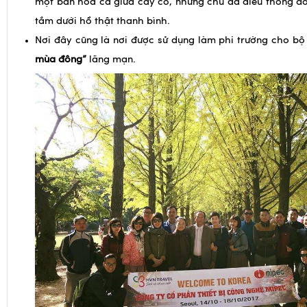
một bản hòa ca giữa cây cỏ, những chú đà điểu thong do
tắm dưới hồ thật thanh bình.
Nơi đây cũng là nơi được sử dụng làm phi trường cho b
mùa đông”
lãng mạn.