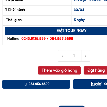
Địa điểm
HÀ NỘI
SEOUL
E
Khởi hành
30/04
Thời gian
5 ngày
ĐẶT TOUR NGAY
Hotline:
0243.9125.999 / 084.956.8899
Thêm vào giỏ hàng
Đặt hàng
084.956.8899
0