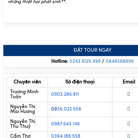
những thiệt hại phát sinh**.
ĐẶT TOUR NGAY
Hotline:
0243.9125.999
/
0
849568899
Chuyên viên
Số điện thoại
Email
Trương Minh
0902.286.811
Tuấn
Nguyễn Thị
09
36.022.556
Mai Hương
Nguyễn Thị
0987.643.146
Thu Thuỷ