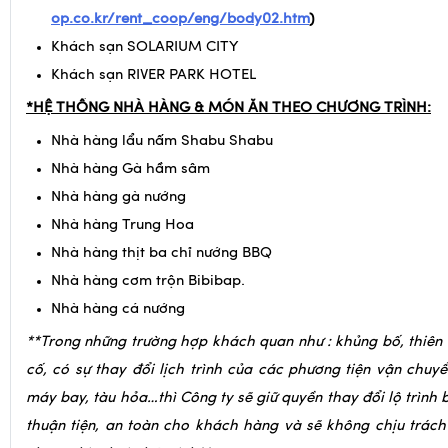
op.co.kr/rent_coop/eng/body02.htm
)
Khách sạn SOLARIUM CITY
Khách sạn RIVER PARK HOTEL
*HỆ THỐNG NHÀ HÀNG & MÓN ĂN THEO CHƯƠNG TRÌNH:
Nhà hàng lẩu nấm Shabu Shabu
Nhà hàng Gà hầm sâm
Nhà hàng gà nướng
Nhà hàng Trung Hoa
Nhà hàng thịt ba chỉ nướng BBQ
Nhà hàng cơm trộn Bibibap.
Nhà hàng cá nướng
**Trong những trường hợp khách quan như : khủng bố, thiên
cố, có sự thay đổi lịch trình của các phương tiện vận chuy
máy bay, tàu hỏa…thì Công ty sẽ giữ quyền thay đổi lộ trình b
thuận tiện, an toàn cho khách hàng và sẽ không chịu trác