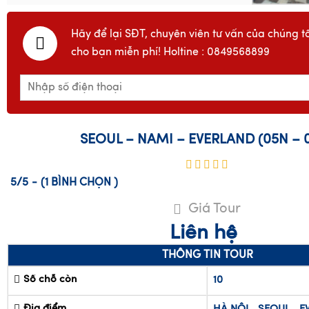
Hãy để lại SĐT, chuyên viên tư vấn của chúng tô
cho bạn miễn phí! Holtine : 0849568899
SEOUL – NAMI – EVERLAND (05N – 
5/5
-
(1
BÌNH CHỌN
)
Giá Tour
Liên hệ
THÔNG TIN TOUR
Số chỗ còn
10