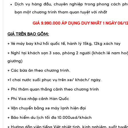
Dịch vụ hàng đầu, chuyên nghiệp trong phong cách ph
bạn một chương trình tham quan tuyệt vời nhất
GIÁ 9.990.000 ÁP DỤNG DUY NHẤT 1 NGÀY 06/12
GIÁ TRÊN BAO GỒM:
+ Vé máy bay khứ hồi quốc tế, hành lý 15kg, 12kg xách tay
+ Nghỉ tại khách sạn 3 sao, phòng 2 người (khách lẻ nam ho
giường)
+ Các bữa ăn theo chương trình.
+1 chai nước suối phục vụ trên xe/ khách/ ngày.
+ Phí thăm quan thắng cảnh theo chương trình
+ Phí Visa nhập cảnh Hàn Quốc
+ Vận chuyển bằng xe máy lạnh hiện đại
+ Bảo hiểm du lịch tối đa 10.000usd/khách