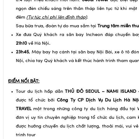
8.4 lượt triệu khách mỗi năm.
Seoul Tower
đặc biệt đẹp
ngọn đèn chiếu sáng trên thân tháp liên tục từ khi mặt t
đêm
(Tự túc chi phí lên đỉnh tháp)
.
Sau bữa trưa, đoàn tự do mua sắm tại
Trung tâm miễn thu
Xe đưa Quý khách ra sân bay Incheon đáp chuyến b
21h10
về Hà Nội
.
23h45
, Máy bay hạ cánh tại sân bay Nội Bài, xe ô tô đ
Nội, chia tay Quý khách và kết thúc hành trình tham quan
ĐIỂM NỔI BẬT:
Tour du lịch hấp dẫn
THỦ ĐÔ SEOUL – NAMI ISLAND
được tổ chức bởi
Công Ty CP Dịch Vụ Du Lịch Hà Nộ
TRAVEL
một trong những công ty du lịch hàng đầu tại V
đơn vị uy tín chuyên nghiệp trong tổ chức du lịch, cam
được hưởng chuyến du lịch chất lượng, thoải mái, vui vẻ
trình tour