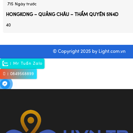
715
Ngày trước
HONGKONG – QUẢNG CHÂU – THẨM QUYẾN 5N4D
40
© Copyright 2025 by
Light.com.vn
Mr Tuấn Zalo
0849568899