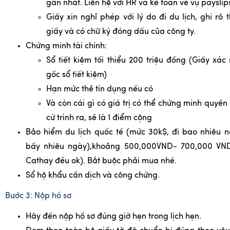
gần nhất. Liên hệ với HR và kế toán về vụ payslip
Giấy xin nghỉ phép với lý do đi du lịch, ghi rõ 
giấy và có chữ ký đóng dấu của công ty.
Chứng minh tài chính:
Sổ tiết kiệm tối thiểu 200 triệu đồng (Giấy xá
gốc sổ tiết kiệm)
Hạn mức thẻ tín dụng nếu có
Và còn cái gì có giá trị có thể chứng minh quyền
cứ trình ra, sẽ là 1 điểm cộng
Bảo hiểm du lịch quốc tế (mức 30k$, đi bao nhiêu
bấy nhiêu ngày),khoảng 500,000VND- 700,000 VND
Cathay đều ok). Bắt buộc phải mua nhé.
Sổ hộ khẩu cần dịch và công chứng.
Bước 3: Nộp hồ sơ
Hãy đến nộp hồ sơ đúng giờ hẹn trong lịch hẹn.