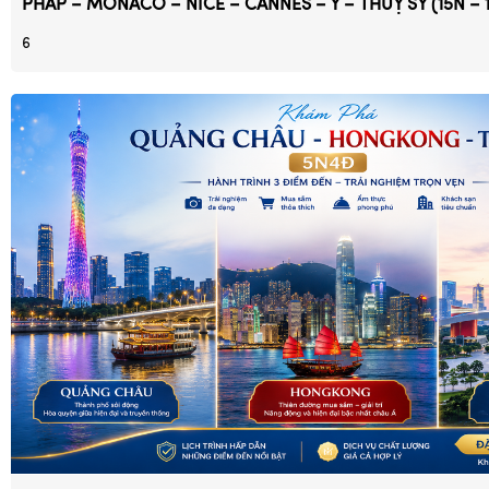
PHÁP – MONACO – NICE – CANNES – Ý – THUỴ SỸ (15N – 
6