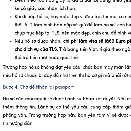
Đem theo toàn bộ giấy tờ đã chuẩn bị đúng theo yêu
kể cả giấy xác nhận lịch hẹn.
Khi đi nộp hồ sơ, hãy mặc đẹp vì đẹp trai thì mới có nh
thôi. Vì 2 tấm hình bạn nộp sẽ giữ để làm hồ sơ, còn hì
chụp trực tiếp tại TLS, nên mặc đẹp, chỉn chu để hình v
Nếu hồ sơ được nhận,
chi phí làm visa sẽ là
60 Euro ph
cho dịch vụ của TLS.
Trả bằng tiền Việt, tỉ giá theo ng
thể trả tiền mặt hoặc quẹt thẻ.
Trường hợp hồ sơ không đạt yêu cầu, chúc bạn may mắn lầ
nếu hồ sơ chuẩn bị đầy đủ như trên thì hà cớ gì mà phải rớt 
Bước 4: Chờ để Nhận lại passport
Hồ sơ của mọi người sẽ được Lãnh sự Pháp xét duyệt. Nếu c
thêm thông tin, Lãnh sự có thể yêu cầu cung cấp thêm gi
phỏng vấn. Trong trường hợp này, bạn yên tâm vì sẽ được
tin hướng dẫn.