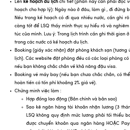
Lên
kế hoạch du lịch
chi tiết (phần này cần phải đọc v
hoạch cho hợp lý): Ngày nào ở đâu, làm gì , đi đứng b
Nếu trong kế hoạch có đi qua nhiều nước, cần ghi rõ 
càng tốt để LSQ thấy mình thực sự hiểu rõ và nghiêm 
túc của mình. Lưu ý: Trong lịch trình cần ghi thời gian 
trong các nước có kế hoạch du lịch.
Booking (giấy xác nhận) đặt phòng khách sạn (tương 
lịch). Các website đặt phòng đều có các loại phòng có
nếu bạn không chắc chắn về khả năng đậu visa.
Booking vé máy bay (nếu bạn chưa chắc chắn, có thể 
hoàn tiền có tốn phí khoảng 2% giá vé).
Chứng minh việc làm :
Hợp đồng lao động (Bản chính và bản sao)
Sao kê ngân hàng tài khoản nhận lương (3 thán
LSQ không quy định mức lương phải tối thiểu b
được chuyển khoản qua ngân hàng HOẶC Paysl