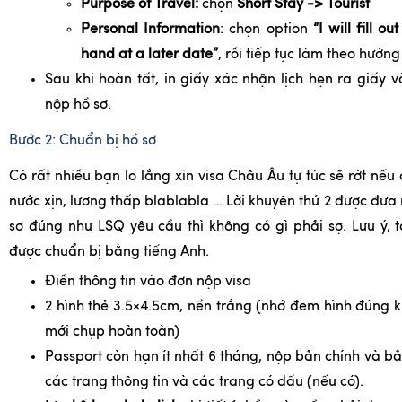
Purpose of Travel:
chọn
Short Stay -> Tourist
Personal Information
: chọn option
“I will fill ou
hand at a later date”
, rồi tiếp tục làm theo hướng
Sau khi hoàn tất, in giấy xác nhận lịch hẹn ra giấy 
nộp hồ sơ.
Bước 2: Chuẩn bị hồ sơ
Có rất nhiều bạn lo lắng xin visa Châu Âu tự túc sẽ rớt nếu
nước xịn, lương thấp blablabla … Lời khuyên thứ 2 được đưa 
sơ đúng như LSQ yêu cầu thì không có gì phải sợ. Lưu ý, t
được chuẩn bị bằng tiếng Anh.
Điền thông tin vào đơn nộp visa
2 hình thẻ 3.5×4.5cm, nền trắng (nhớ đem hình đúng kí
mới chụp hoàn toàn)
Passport còn hạn ít nhất 6 tháng, nộp bản chính và bả
các trang thông tin và các trang có dấu (nếu có).