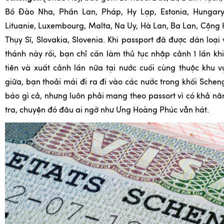
Bồ Đào Nha, Phần Lan, Pháp, Hy Lạp, Estonia, Hungary, 
Lituanie, Luxembourg, Malta, Na Uy, Hà Lan, Ba Lan, Cộng 
Thụy Sĩ, Slovakia, Slovenia. Khi passport đã được dán loại
thánh này rồi, bạn chỉ cần làm thủ tục nhập cảnh 1 lần k
tiên và xuất cảnh lần nữa tại nước cuối cùng thuộc khu 
giữa, bạn thoải mái đi ra đi vào các nước trong khối Schen
báo gì cả, nhưng luôn phải mang theo passort vì có khả nă
tra, chuyện đó đâu ai ngờ như Ưng Hoàng Phúc vẫn hát.