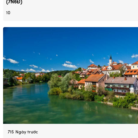
(7N6Đ)
10
715
Ngày trước