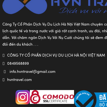
Công Ty Cổ Phần Dịch Vụ Du Lịch Hà Nội Việt Nam chuyên c
lịch quốc tế và trong nước với giá rất cạnh tranh, ưu đãi, 
dẫn. Với châm ngôn Dịch Vụ Với Nụ Cười chúng tôi sẽ đem đế
đối đến du khách . . .
CÔNG TY CỔ PHẦN DỊCH VỤ DU LỊCH HÀ NỘI VIỆT NAM
0849568899
info.hvntravel@gmail.com
hvntravel.com