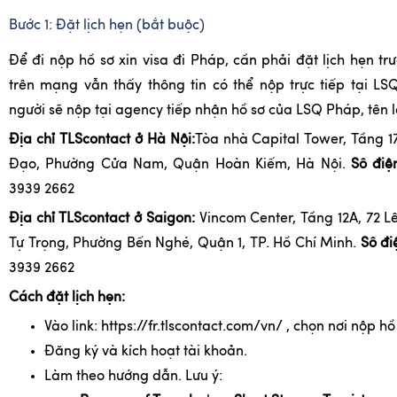
Bước 1: Đặt lịch hẹn (bắt buộc)
Để đi nộp hồ sơ xin visa đi Pháp, cần phải đặt lịch hẹn tr
trên mạng vẫn thấy thông tin có thể nộp trực tiếp tại L
người sẽ nộp tại agency tiếp nhận hồ sơ của LSQ Pháp, tên l
Địa chỉ TLScontact ở Hà Nội:
Tòa nhà Capital Tower, Tầng 
Đạo, Phường Cửa Nam, Quận Hoàn Kiếm, Hà Nội.
Số điệ
3939 2662
Địa chỉ TLScontact ở Saigon:
Vincom Center, Tầng 12A, 72 L
Tự Trọng, Phường Bến Nghé, Quận 1, TP. Hồ Chí Minh.
Số đi
3939 2662
Cách đặt lịch hẹn:
Vào link: https://fr.tlscontact.com/vn/ , chọn nơi nộp hồ
Đăng ký và kích hoạt tài khoản.
Làm theo hướng dẫn. Lưu ý: