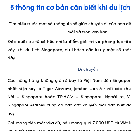
Tìm hiểu trước một số thông tin sẽ giúp chuyến đi của bạn diễ
mái và trọn vẹn hơn.
Đảo quốc sư tử sở hữu nhiều điểm giải trí và phong tục tậ
vậy, khi du lịch Singapore, du khách cần lưu ý một số thô
dây.
Di chuyển
Các hãng hàng không giá rẻ bay từ Việt Nam đến Singapo
nhất hiện nay là Tiger Airways, Jetstar, Lion Air với các c
Nội – Singapore hoặc TP.HCM – Singapore. Ngoài ra, Vi
Singapore Airlines cũng có các đợt khuyến mãi đặc biệt d
này.
Chỉ mang tiền mặt vừa đủ, nếu mang quá
7.000 USD
từ Việt
khi xuất cảnh Sing, bạn sẽ phải khai báo. Ngoài ra, du kh
theo các vật dụng nhọn bằng kim loại như dao, kéo, dĩa, th