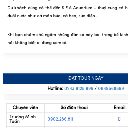
dưới nước như: cá mập búa, cá heo, sứa điện…
Khi bạn chăm chú ngắm những đàn cá này bơi trong bể kính,
hỏi không biết ai đang xem ai.
ĐẶT TOUR NGAY
Hotline:
0243.9125.999
/
0
849568899
Chuyên viên
Số điện thoại
Email
Trương Minh
0902.286.811
Tuấn
Nguyễn Thị
09
36.022.556
Mai Hương