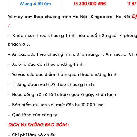
D
Vé máy bay theo chương trình Hà Nội- Singapore -Hà Nội.
:
– Khách sạn theo chương trình tiêu chuẩn 2 người / phòng
khách ở 3.
– Ăn các bữa theo chương trình, S: ăn sáng, T: Ăn trưa, C: Chi
– Xe ô tô đưa đón theo chương trình.
– Vé vào cửa các điểm thăm quan theo chương trình.
– Trưởng đoàn và HDV theo chương trình.
– Nước uống trên ô tô 1 chai/người/ngày, khăn lạnh.
– Bảo hiểm du lịch với mức đền bù 10,000 usd.
– Quà tặng của công ty
DỊCH VỤ KHÔNG BAO GỒM :
– Chi phí làm hộ chiếu
– Tiền tip cho lái xe và HDV, tiêu chuẩn chung 3USD/người/