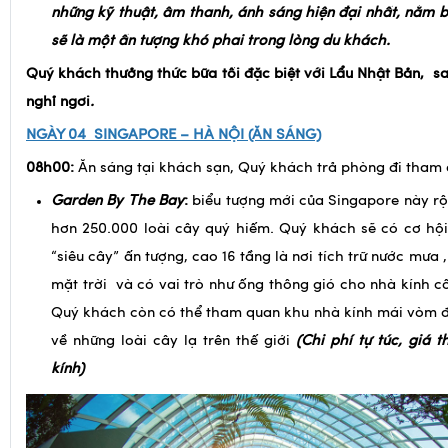
Quý khách thưởng thức bữa tối đặc biệt với Lẩu Nhật Bản, s
nghỉ ngơi
.
NGÀY 04
SINGAPORE – HÀ NỘI
(ĂN SÁNG)
08h00:
Ăn sáng tại khách sạn, Quý khách trả phòng đi tham
Garden By The Bay
:
biểu tượng mới của Singapore này rộ
hơn 250.000 loài cây quý hiếm. Quý khách sẽ có cơ hộ
“siêu cây” ấn tượng, cao 16 tầng là nơi tích trữ nước mưa 
mặt trời và có vai trò như ống thông gió cho nhà kính cô
Quý khách còn có thể tham quan khu nhà kính mái vòm đ
về những loài cây lạ trên thế giới
(
C
hi phí tự túc, giá
kính)