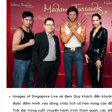
Images of Singapore Live sẽ đem Quý khách đến khoảng
được đắm mình vào dòng chảy lịch sử hào hùng của đấ
Trải dài trong suốt chuyền hành trình tham quan, các diễ
giúp tái hiện lại bức tranh toàn cảnh của “quốc gia tân 
Á” một cách chân thực và vô cùng sinh động. Có thể k