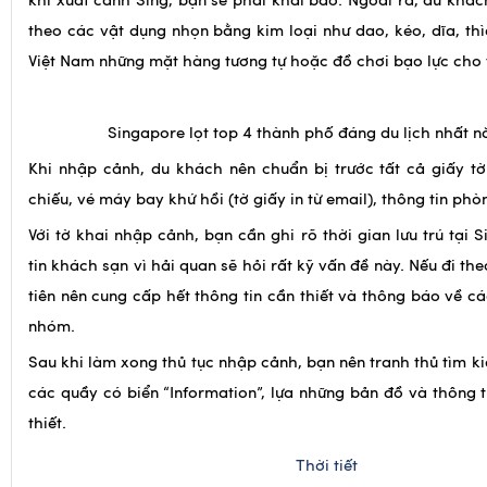
Việt Nam những mặt hàng tương tự hoặc đồ chơi bạo lực cho 
Singapore lọt top 4 thành phố đáng du lịch nhất n
Khi nhập cảnh, du khách nên chuẩn bị trước tất cả giấy tờ
chiếu, vé máy bay khứ hồi (tờ giấy in từ email), thông tin ph
Với tờ khai nhập cảnh, bạn cần ghi rõ thời gian lưu trú tại 
tin khách sạn vì hải quan sẽ hỏi rất kỹ vấn đề này. Nếu đi t
tiên nên cung cấp hết thông tin cần thiết và thông báo về cá
nhóm.
Sau khi làm xong thủ tục nhập cảnh, bạn nên tranh thủ tìm ki
các quầy có biển “Information”, lựa những bản đồ và thông 
thiết.
Thời tiết
Singapore
khá nóng do nằm trong vùng khí hậu xích đạo. D
lựa chọn trang phục thoáng mát khi đến đây. Một số vật 