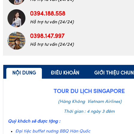
Hỗ trợ tư vấn (24/24)
0398.147.997
Hỗ trợ tư vấn (24/24)
NỘI DUNG
ĐIỀU KHOẢN
GIỚI THIỆU CHU
TOUR DU LỊCH SINGAPORE
(Hàng Không Vietnam Airlines)
Thời gian : 4 ngày 3 đêm
Quý khách sẽ được tặng :
Đại tiệc buffet nướng BBQ Hàn Quốc
Nghỉ tại khách sạn 3 sao chuẩn trung tâm thành phố
Miễn Phí 30 kg hành lý ký gửi và 7kg xách tay