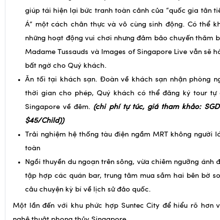
những hoạt động vui chơi nhưng đảm bảo chuyến thăm b
Madame Tussauds và Images of Singapore Live vẫn sẽ h
bất ngờ cho Quý khách.
Ăn tối tại khách sạn. Đoàn về khách sạn nhận phòng ng
thời gian cho phép, Quý khách có thể đăng ký tour t
Singapore về đêm.
(chi phí tự túc, g
iá tham khảo: SGD
$45/Child)
)
Trải nghiệm hệ thống tàu điện ngầm MRT không người lá
toàn
Ngồi thuyền du ngoạn trên sông, vừa chiêm ngưỡng ánh 
tập hợp các quán bar, trung tâm mua sắm hai bên bờ so
câu chuyện kỳ bí về lịch sử đảo quốc.
Một lần đến với khu phức hợp Suntec City để hiểu rõ hơn v
nghệ thuật phong thủy Singapore.
NGÀY 03
GARDEN BY THE BAY
– MARINA BARRAGE
CHÙA 