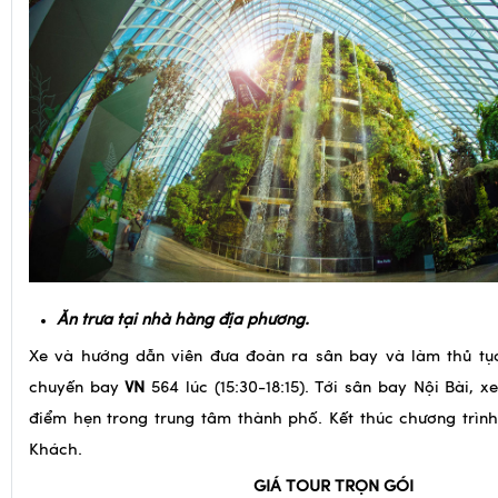
Ăn trưa tại nhà hàng địa phương.
Xe và hướng dẫn viên đưa đoàn ra sân bay và làm thủ tục
chuyến bay
VN
564 lúc (15:30-18:15). Tới sân bay Nội Bài, 
điểm hẹn trong trung tâm thành phố. Kết thúc chương trìn
Khách.
GIÁ TOUR TRỌN GÓI
NGÀY KHỞI HÀNH
GIÁ NGƯỜI LỚN
GI