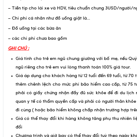
– Chi phí cá nhân như đồ uống giặt là…
– Đồ uống tại các bữa ăn
– các chi phí chưa bao gồm
GHI CHÚ :
Giá tính cho trẻ em ngủ chung giường với bố mẹ, nếu Qu
ngủ riêng cho trẻ em vui lòng thanh toán 100% giá tour.
Giá áp dụng cho khách hàng từ 12 tuổi đến 69 tuổi, từ 70 t
thêm chênh lệch cho mức phí bảo hiểm cao cấp, từ 75 tu
phải có giấy chứng nhận đầy đủ sức khỏe để đi du lịch
quan y tế có thẩm quyền cấp và phải có người thân khỏe
đi cùng ( hoặc bảo hiểm không chấp nhận trường hợp trên
Giá có thể thay đổi khi hàng không tăng phụ thu nhiên li
đổi
Chương trình và giờ bay có thể thay đổi tuỳ theo ngày kh
Quý khách vui lòng không bỏ qua các điểm shopping chỉ
trình.