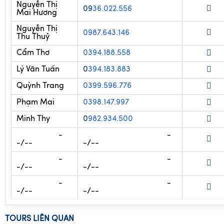
Nguyễn Thị
0987.643.146
Thu Thuỷ
Cẩm Thơ
0394.188.558
Lý Văn Tuấn
0
394.183.883
Quỳnh Trang
0399.596.776
Phạm Mai
0398.147.997
Minh Thy
0
982.934.500
-
-
-/--
-/--
-
-
-/--
-/--
-
-
-/--
-/--
TOURS LIÊN QUAN
Tour Du lịch Singapore 4 ngày 3 đêm 
2/9