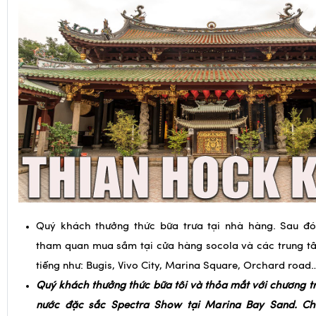
Quý khách thưởng thức bữa trưa tại nhà hàng. Sau đ
tham quan mua sắm tại cửa hàng socola và các trung 
tiếng như: Bugis, Vivo City, Marina Square, Orchard road
Quý khách thưởng thức bữa tối và thỏa mắt với chương tr
nước đặc sắc Spectra Show tại Marina Bay Sand. Chư
những kỹ thuật, âm thanh, ánh sáng hiện đại nhất, nằm 
sẽ là một ấn tượng khó phai trong lòng du khách.