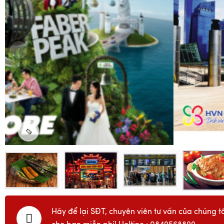
Hãy để lại SĐT, chuyên viên tư vấn của chúng tô
cho bạn miễn phí! Holtine : 0849568899