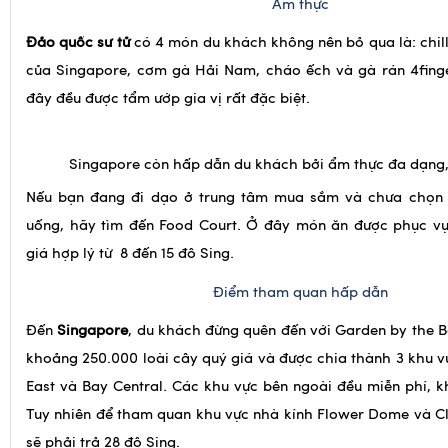
của Singapore, cơm gà Hải Nam, cháo ếch và gà rán 4fing
đây đều được tẩm ướp gia vị rất đặc biệt.
Singapore còn hấp dẫn du khách bởi ẩm thực đa dạng
Nếu bạn đang đi dạo ở trung tâm mua sắm và chưa chọn 
uống, hãy tìm đến Food Court. Ở đây món ăn được phục v
giá hợp lý từ 8 đến 15 đô Sing.
Điểm tham quan hấp dẫn
Đến
Singapore
, du khách đừng quên đến với Garden by the Ba
khoảng 250.000 loài cây quý giá và được chia thành 3 khu v
East và Bay Central. Các khu vực bên ngoài đều miễn phí, kh
Tuy nhiên để tham quan khu vực nhà kính Flower Dome và Cl
sẽ phải trả 28 đô Sing.
Du khách cũng có thể đến S.E.A Aquarium – thuỷ cung có h