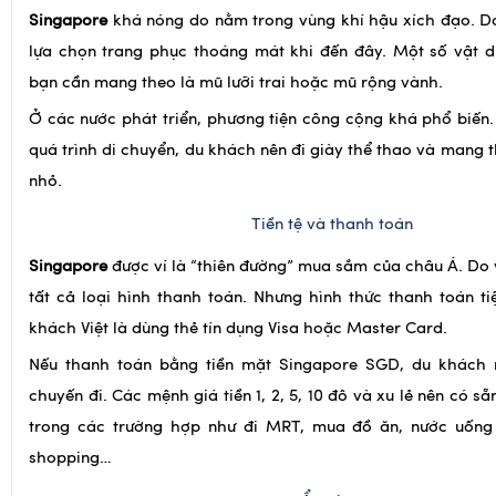
bạn cần mang theo là mũ lưỡi trai hoặc mũ rộng vành.
Ở các nước phát triển, phương tiện công cộng khá phổ biến.
quá trình di chuyển, du khách nên đi giày thể thao và mang 
nhỏ.
Tiền tệ và thanh toán
Singapore
được ví là “thiên đường” mua sắm của châu Á. Do
tất cả loại hình thanh toán. Nhưng hình thức thanh toán ti
khách Việt là dùng thẻ tín dụng Visa hoặc Master Card.
Nếu thanh toán bằng tiền mặt Singapore SGD, du khách n
chuyến đi. Các mệnh giá tiền 1, 2, 5, 10 đô và xu lẻ nên có sẵ
trong các trường hợp như đi MRT, mua đồ ăn, nước uống 
shopping…
Ẩm thực
Đảo quốc sư tử
có 4 món du khách không nên bỏ qua là: chilli