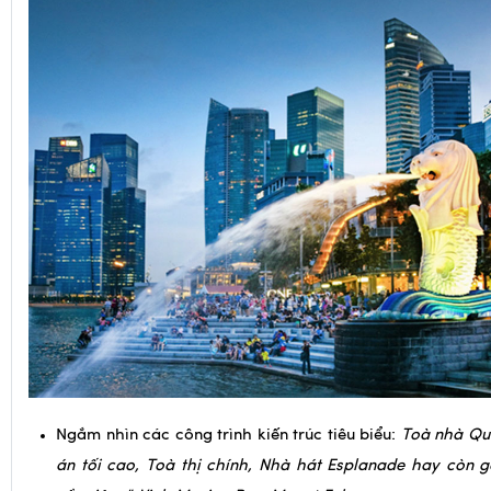
Ngắm nhìn các công trình kiến trúc tiêu biểu:
Toà nhà Quố
án tối cao, Toà thị chính, Nhà hát Esplanade hay còn gọ
sầu riêng”, Vịnh Marina Bay, Mount Faber…
Quý khách tham quan và mua sắm tại Trung tâm chế t