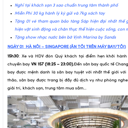
Tặng 01 vé tham quan bảo tàng Sáp hiện đại nhất thế g
hiện vật sinh động và chân thực thể hiện cuộc sống, con 
Tặng show nhạc nước bên bờ Vịnh Marina by Sands
NGÀY 01
HÀ NỘI – SINGAPORE (ĂN TỐI TRÊN MÁY BAY/TỐI)
15h30
: Xe và HDV đón Quý khách tại điểm hẹn khởi hành 
chuyến bay
VN 157
(
18:25 – 23
:
00
).
Đến sân bay quốc tế Chang
bay được mệnh danh là sân bay tuyệt vời nhất thế giới vớ
thảo, sân bay được trang bị đầy đủ dịch vụ như phòng nghe
giải trí, khách sạn, trung tâm mua sắm…