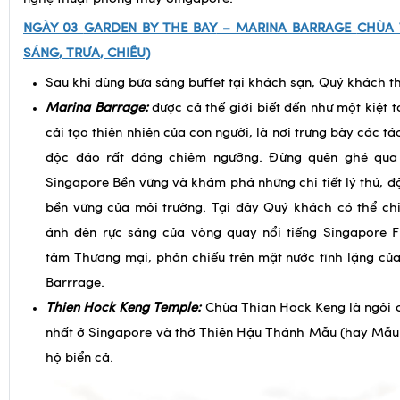
SÁNG
,
TRƯA
, CHIỀU)
Sau khi dùng bữa sáng buffet tại khách sạn, Quý khách 
Marina Barrage:
được cả thế giới biết đến như một kiệt 
cải tạo thiên nhiên của con người, là nơi trưng bày các 
độc đáo rất đáng chiêm ngưỡng. Đừng quên ghé qua
Singapore Bền vững và khám phá những chi tiết lý thú, độ
bền vững của môi trường. Tại đây Quý khách có thể c
ánh đèn rực sáng của vòng quay nổi tiếng Singapore F
tâm Thương mại, phản chiếu trên mặt nước tĩnh lặng củ
Barrrage.
Thien Hock Keng Temple:
Chùa Thian Hock Keng là ngôi 
nhất ở Singapore và thờ Thiên Hậu Thánh Mẫu (hay Mẫu 
hộ biển cả.