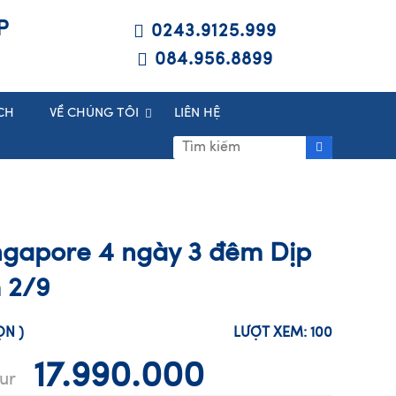
P
0243.9125.999
084.956.8899
CH
VỀ CHÚNG TÔI
LIÊN HỆ
ingapore 4 ngày 3 đêm Dịp
 2/9
HỌN
)
LƯỢT XEM:
100
17.990.000
ur