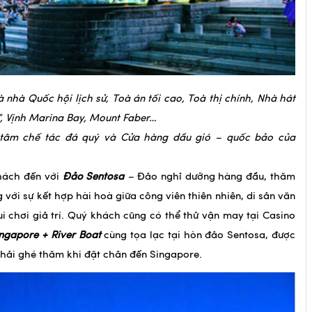
 nhà Quốc hội lịch sử, Toà án tối cao, Toà thị chính, Nhà hát
g”, Vịnh Marina Bay, Mount Faber…
tâm chế tác đá quý và Cửa hàng dầu gió – quốc bảo của
hách đến với
Đảo Sentosa
–
Đảo nghỉ dưỡng hàng đầu, thăm
 với sự kết hợp hài hoà giữa công viên thiên nhiên, di sản văn
 chơi giả trí. Quý khách cũng có thể thử vận may tại Casino
gapore + River Boat
cùng tọa lạc tại hòn đảo Sentosa, được
phải ghé thăm khi đặt chân đến Singapore.