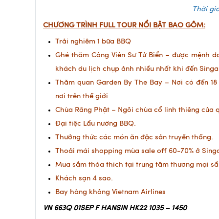
Thời gi
CHƯƠNG TRÌNH FULL TOUR NỔI BẬT BAO GỒM:
Trải nghiêm 1 bữa BBQ
Ghé thăm Công Viên Sư Tử Biển – được mệnh dan
khách du lịch chụp ảnh nhiều nhất khi đến Sing
Thăm quan Garden By The Bay – Nơi có đến 18 s
nơi trên thế giới
Chùa Răng Phật – Ngôi chùa cổ linh thiêng của 
Đại tiệc Lẩu nướng BBQ.
Thưởng thức các món ăn đặc sản truyền thống.
Thoải mái shopping mùa sale off 60-70% ở Sing
Mua sắm thỏa thích tại trung tâm thương mại sầ
Khách sạn 4 sao.
Bay hàng không Vietnam Airlines
VN 663Q 01SEP F HANSIN HK22 1035
–
145