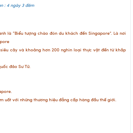
an : 4 ngày 3 đêm
h là “Biểu tượng chào đón du khách đến Singapore”. Là nơi
apore
iêu cây và khoảng hơn 200 nghìn loại thực vật đến từ khắp
quốc đảo Sư Tử.
apore.
m uất với những thương hiệu đẳng cấp hàng đầu thế giới.
0