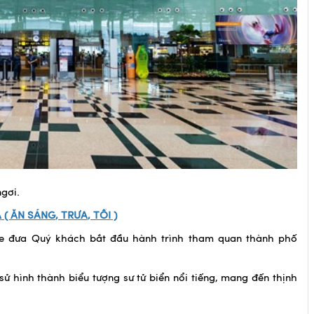
gơi.
A
(
ĂN SÁNG
,
TRƯA
,
TỐI
)
 xe đưa Quý khách bắt đầu hành trình tham quan thành phố
h sử hình thành biểu tượng sư tử biển nổi tiếng, mang đến thịnh