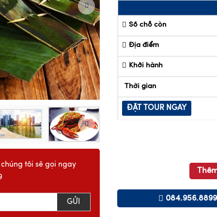
Số chỗ còn
Địa điểm
Khởi hành
Thời gian
ĐẶT TOUR NGAY
 chúng tôi sẽ gọi ngay
Thêm
9
084.956.8899
GỬI