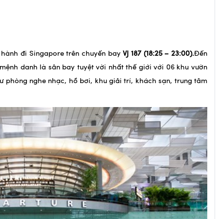
 hành đi Singapore trên chuyến bay
VJ 187
(
18:25 – 23
:
00
).
Đến
ệnh danh là sân bay tuyệt vời nhất thế giới với 06 khu vườn
ư phòng nghe nhạc, hồ bơi, khu giải trí, khách sạn, trung tâm