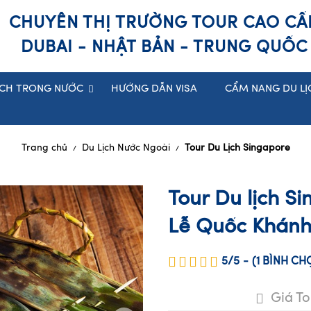
CHUYÊN THỊ TRƯỜNG TOUR CAO CẤ
DUBAI - NHẬT BẢN - TRUNG QUỐC
ỊCH TRONG NƯỚC
HƯỚNG DẪN VISA
CẨM NANG DU LỊ
Trang chủ
Du Lịch Nước Ngoài
Tour Du Lịch Singapore
/
/
Tour Du lịch S
Lễ Quốc Khánh
5/5
-
(1
BÌNH C
Giá To