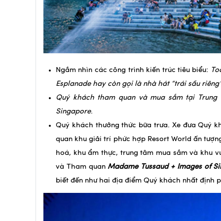
Ngắm nhìn các công trình kiến trúc tiêu biểu:
Toà
Esplanade hay còn gọi là nhà hát “trái sầu riên
Quý khách tham quan và mua sắm tại Trung 
Singapore
.
Quý khách thưởng thức bữa trưa. Xe đưa Quý k
quan khu giải trí phức hợp Resort World ấn tượng
hoá, khu ẩm thực, trung tâm mua sắm và khu vui
và Tham quan
Madame Tussaud + Images of Sin
biết đến như hai địa điểm Quý khách nhất định 