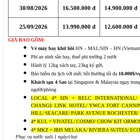
30/08/2026
16.500.000 đ
14.900.000 đ
25/09/2026
13.990.000 đ
12.600.000 đ
GIÁ BAO GỒM: 
Vé máy bay khứ hồi
 HN – MAL/SIN – HN (Vietnam 
Phí an ninh sân bay, thuế phi trường 2 nước
Hành lý 12kg xách tay, 23kg ký gửi.
Bảo hiểm du lịch với mức bồi thường tối đa 
10.000$/v
Khách sạn 4 Sao
 tại Singapore & Malaysia ngay trung
người/phòng
LOCAL 4* SIN = RELC INTERNATIONAL/
CHANGI/ LINK HOTEL/ YWCA FORT CANNING
HILL/ SEACARE/ PARK AVENUE ROCHESTER/
4* KUL = VIVATEL/ COSMO/ CHOW KIT ORMON
4* MKZ = IBIS MELAKA/ RIVIERA SUITES/ EC