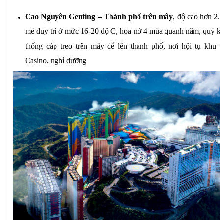
đoàn di chuyển đi tham.  
Cao Nguyên Genting – Thành phố trên mây
, độ cao hơn 2.
mẻ duy trì ở mức 16-20 độ C, hoa nở 4 mùa quanh năm, quý kh
thống cáp treo trên mây để lên thành phố, nơi hội tụ khu 
Casino, nghỉ dưỡng