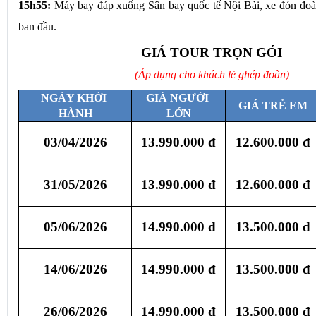
Đoàn khởi hành ra sân bay làm thủ tục đáp chuyến 
VN
15h55:
 Máy bay đáp xuống Sân bay quốc tế Nội Bài, xe đón đoàn
ban đầu.
GIÁ TOUR TRỌN GÓI
(Áp dụng cho khách lẻ ghép đoàn)
NGÀY KHỞI 
GIÁ NGƯỜI 
GIÁ TRẺ EM
HÀNH
LỚN
03/04/2026
13.990.000 đ
12.600.000 đ
31/05/2026
13.990.000 đ
12.600.000 đ
05/06/2026
14.990.000 đ
13.500.000 đ
14/06/2026
14.990.000 đ
13.500.000 đ