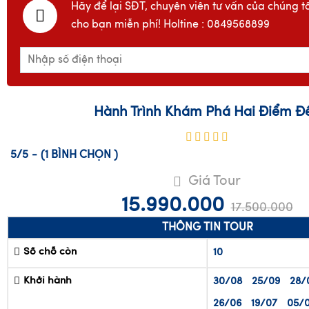
Hãy để lại SĐT, chuyên viên tư vấn của chúng tô
cho bạn miễn phí! Holtine : 0849568899
Hành Trình Khám Phá Hai Điểm Đ
5/5
-
(1
BÌNH CHỌN
)
Giá Tour
15.990.000
17.500.000
THÔNG TIN TOUR
Số chỗ còn
10
Khởi hành
30/08
25/09
28/