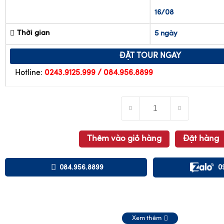
26/06
19/07
05/
16/08
Thời gian
5 ngày
ĐẶT TOUR NGAY
Hotline:
0243.9125.999 / 084.956.8899
Thêm vào giỏ hàng
Đặt hàng
084.956.8899
0