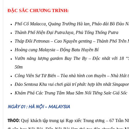
Hàng không: Vietnam Airlines
ĐẶC SẮC CHƯƠNG TRÌNH:
Phố Cổ Malacca, Quảng Trường Hà lan, Pháo đài Bồ Đào N
Thành Phố Hiện Đại PutraJaya, Phủ Tổng Thống Putra
Tháp Đôi Petronas – Cao Nguyên genting – Thành Phố Trên
Hoàng cung Malaysia – Động Batu Huyền Bí
Vườn năng lượng garden Bay The By – Độc nhất với 18 “
50m
Công Viên Sư Tử Biển – Tòa nhà hình con thuyền – Nhà Hát trá
Đảo Sentosa Khu vui chơi giải trí phức hợp lớn nhất Singapor
Khám Phá Các Trung Tâm Mua Sắm Nổi Tiếng Sale Giá Sốc
NGÀY 01 : HÀ NỘI - MALAYSIA
Quý khách tập trung tại
Rạp xiếc Trung ương – 67 Trần N
11h00: