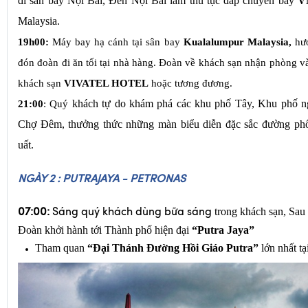
đi
sân bay Nội Bài,
Đến Nội Bài
làm thủ tục đáp chuyến bay
V
Malaysia.
19h00:
Máy bay hạ cánh tại sân bay
Kualalumpur Malaysia,
hư
đón đoàn đi ăn tối tại nhà hàng. Đoàn về khách sạn nhận phòng và
khách sạn
VIVATEL HOTEL
hoặc tương đương.
khách
tự do
khám phá các khu phố Tây, Khu phố n
21:00
: Quý
Chợ Đêm, thưởng thức những màn biểu diễn đặc sắc đường ph
uất.
NGÀY 2 : PUTRAJAYA - PETRONAS
trong khách sạn, Sau
07:00:
Sáng quý khách dùng bữa sáng
Đoàn khởi hành tới Thành phố hiện đại 
“Putra Jaya”
Tham quan 
“Đại Thánh Đường Hồi Giáo Putra”
 lớn nhất t