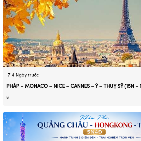
714
Ngày trước
PHÁP – MONACO – NICE – CANNES – Ý – THUỴ SỸ (15N – 
6