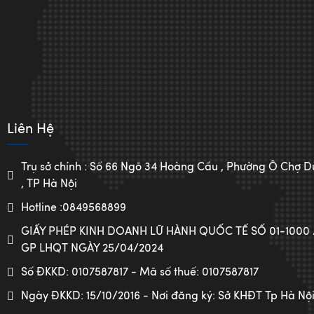
Liên Hệ
Trụ sở chính : Số 66 Ngõ 34 Hoàng Cầu , Phường Ô Chợ
, TP Hà Nội
Hotline :0849568899
GIẤY PHÉP KINH DOANH LỮ HÀNH QUỐC TẾ SỐ 01-1000
GP LHQT NGÀY 25/04/2024
Số ĐKKD: 0107587817 - Mã số thuế: 0107587817
Ngày ĐKKD: 15/10/2016 - Nơi đăng ký: Sở KHĐT Tp Hà Nộ