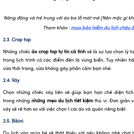
Năng động và trẻ trung với áo ba lỗ mát mẻ (Nên mặc gì khi 
Tham khảo :
mua bảo hiểm du lịch châu 
2.3. Crop top
Những chiếc
áo crop top tự tin cá tính
sẽ là sự lựa chọn lý t
trong lịch trình có các điểm đến là vùng biển. Tuy nhiên 
vừa thời trang, vừa không gây phản cảm bạn nhé.
2.4. Váy
Chọn những chiếc váy liền sẽ giúp bạn hạn chế diện tích
trong những
những mẹo du lịch tiết kiệm
thú vị. Đơn giản vì
váy sẽ rẻ hơn so với việc chọn 1 cái áo và quần riêng biệt.
2.5. Bikini
Du lịch vào mùa hè sẽ thật thiếu sót nếu không ghé chơi t