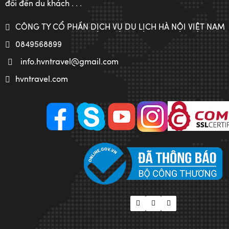
đối đến du khách . . .
CÔNG TY CỔ PHẦN DỊCH VỤ DU LỊCH HÀ NỘI VIỆT NAM
0849568899
info.hvntravel@gmail.com
hvntravel.com