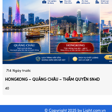
714
Ngày trước
HONGKONG – QUẢNG CHÂU – THẨM QUYẾN 5N4D
40
© Copyright 2025 by
Light.com.vn