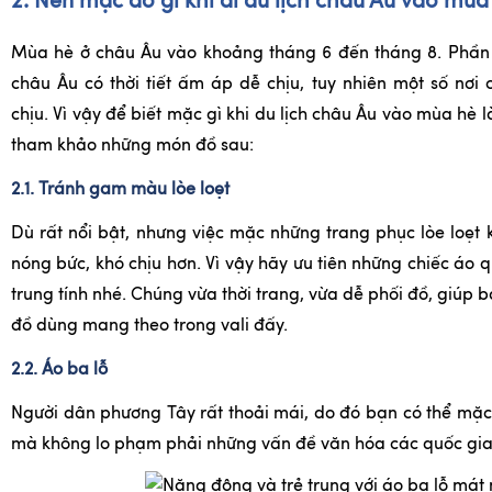
2. Nên mặc đồ gì khi đi du lịch châu Âu vào mùa
Mùa hè ở châu Âu vào khoảng tháng 6 đến tháng 8. Phần 
châu Âu có thời tiết ấm áp dễ chịu, tuy nhiên một số nơi 
chịu. Vì vậy để biết mặc gì khi du lịch châu Âu vào mùa hè 
tham khảo những món đồ sau:
2.1. Tránh gam màu lòe loẹt
Dù rất nổi bật, nhưng việc mặc những trang phục lòe loẹt
nóng bức, khó chịu hơn. Vì vậy hãy ưu tiên những chiếc áo
trung tính nhé. Chúng vừa thời trang, vừa dễ phối đồ, giúp
đồ dùng mang theo trong vali đấy.
2.2. Áo ba lỗ
Người dân phương Tây rất thoải mái, do đó bạn có thể mặc 
mà không lo phạm phải những vấn đề văn hóa các quốc gia 