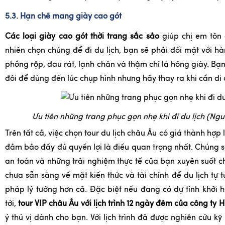
5.3. Hạn chế mang giày cao gót
Các loại giày cao gót thời trang sắc sảo
giúp chị em tôn
nhiên chọn chúng để đi du lịch, bạn sẽ phải đối mặt với hà
phồng rộp, đau rát, lạnh chân và thậm chí là hỏng giày. Bạ
đôi để dùng đến lúc chụp hình nhưng hãy thay ra khi cần di
Ưu tiên những trang phục gọn nhẹ khi đi du lịch (Ngu
Trên tất cả, việc chọn tour du lịch châu Âu có giá thành hợp lý,
đảm bảo đầy đủ quyền lợi là điều quan trọng nhất. Chúng s
an toàn và những trải nghiệm thực tế của bạn xuyên suốt c
chưa sẵn sàng về mặt kiến thức và tài chính để du lịch tự tú
pháp lý tưởng hơn cả. Đặc biệt nếu đang có dự tính khởi h
tới,
tour VIP châu Âu với lịch trình 12 ngày đêm của công ty
ý thú vị dành cho bạn. Với lịch trình đã được nghiên cứu k