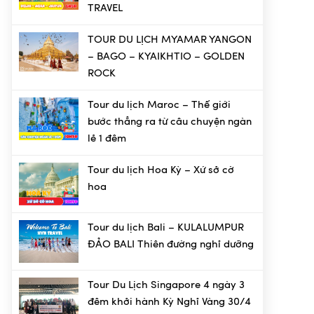
TRAVEL
Tour Du Lịch Châu Âu
Tour Du Lịch Nhật Bản
TOUR DU LỊCH MYAMAR YANGON
Tour Du Lịch DuBai
– BAGO – KYAIKHTIO – GOLDEN
ROCK
Tour du lịch Maroc – Thế giới
bước thẳng ra từ câu chuyện ngàn
lẻ 1 đêm
Tour du lịch Hoa Kỳ – Xứ sở cờ
hoa
Tour du lịch Bali – KULALUMPUR
ĐẢO BALI Thiên đường nghỉ dưỡng
Tour Du Lịch Singapore 4 ngày 3
đêm khởi hành Kỳ Nghỉ Vàng 30/4