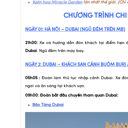
Vườn hoa Miracle Garden
lớn nhất thế giới. (Ch
CHƯƠNG TRÌNH CHI 
NGÀY 01: HÀ NỘI – DUBAI (NGỦ ĐÊM TRÊN MB)
21h00:
Xe và hướng dẫn đón khách tại điểm hẹn 
Dubai
. Ngủ đêm trên máy bay.
NGÀY 2: DUBAI –
KHÁCH SẠN CÁNH BUỒM BURJ 
05h05 :
Đoàn làm thủ tục nhập cảnh Dubai. Xe đó
ngơi và ăn sáng tại khách sạn.
09h00: Đoàn bắt đầu chuyến tham quan Dubai:
Bảo Tàng Dubai