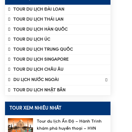
TOUR DU LỊCH ĐÀI LOAN
TOUR DU LỊCH THÁI LAN
TOUR DU LỊCH HÀN QUỐC
TOUR DU LỊCH ÚC
TOUR DU LỊCH TRUNG QUỐC
TOUR DU LỊCH SINGAPORE
TOUR DU LỊCH CHÂU ÂU
DU LỊCH NƯỚC NGOÀI
Tour Du Lịch Đài Loan
TOUR DU LỊCH NHẬT BẢN
Tour Du Lịch Thái Lan
Tour Du Lịch Hàn Quốc
TOUR XEM NHIỀU NHẤT
Tour Du Lịch Úc
Tour Du Lịch Trung Quốc
Tour du lịch Ấn Độ – Hành Trình
khám phá huyền thoại – HVN
Tour Du Lịch Singapore