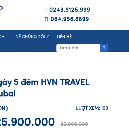
P
0243.9125.999
084.956.8899
CH
VỀ CHÚNG TÔI
LIÊN HỆ
ngày 5 đêm HVN TRAVEL
ubai
HỌN
)
LƯỢT XEM:
100
25.900.000
30.900.000