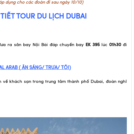
ỉ áp dụng cho các đoàn đi sau ngày 10/10)
TIẾT TOUR DU LỊCH DUBAI
đưa ra sân bay Nội Bài đáp chuyến bay
EK 395
lúc
01h30
đi
AL ARAB
( ĂN SÁNG/ TRƯA/ TỐI)
n về khách sạn trong trung tâm thành phố Dubai, đoàn nghỉ