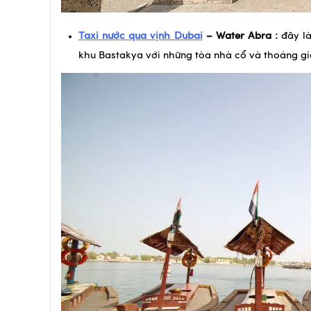
Taxi nước qua vịnh Dubai
– Water Abra :
đây là
khu Bastakya với những tòa nhà cổ và thoáng gió