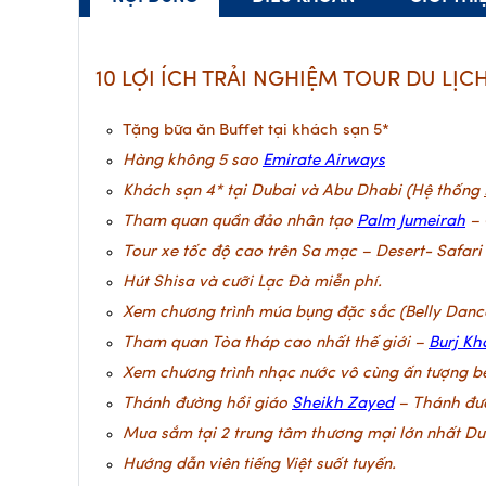
10 LỢI ÍCH TRẢI NGHIỆM TOUR DU LỊC
Tặng bữa ăn Buffet tại khách sạn 5*
H
àng không 5 sao
Emirate Airways
Khách sạn 4* tại Dubai và Abu Dhabi (Hệ thống
Tham quan quần đảo nhân tạo
Palm Jumeirah
– 
Tour xe tốc độ cao trên Sa mạc – Desert- Safari 
Hút Shisa và cưỡi Lạc Đà miễn phí.
Xem chương trình múa bụng đặc sắc (Belly Dance
Tham quan Tòa tháp cao nhất thế giới –
Burj Kh
Xem chương trình nhạc nước vô cùng ấn tượng bên 
Thánh đường hồi giáo
Sheikh Zayed
– Thánh đườ
Mua sắm tại 2 trung tâm thương mại lớn nhất Du
Hướng dẫn viên tiếng Việt suốt tuyến.