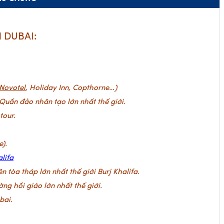
H DUBAI:
Novotel
, Holiday Inn, Copthorne…)
Quần đảo nhân tạo lớn nhất thế giới.
tour.
).
alifa
tòa tháp lớn nhất thế giới Burj Khalifa.
ng hồi giáo lớn nhất thế giới.
bai.