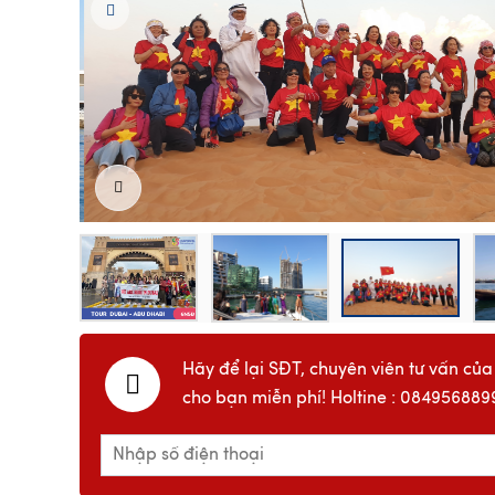
Hãy để lại SĐT, chuyên viên tư vấn của
cho bạn miễn phí! Holtine : 084956889