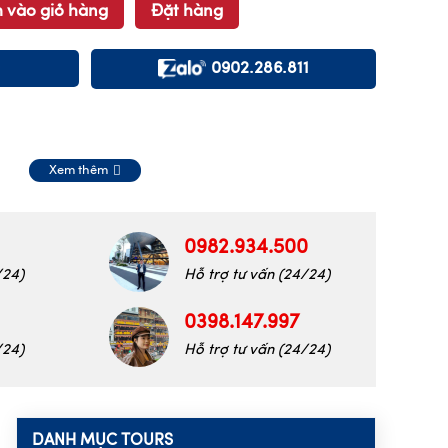
 vào giỏ hàng
Đặt hàng
0902.286.811
Xem thêm
0982.934.500
/24)
Hỗ trợ tư vấn (24/24)
0398.147.997
/24)
Hỗ trợ tư vấn (24/24)
DANH MỤC TOURS