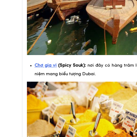
Chợ gia vị
(Spicy Souk):
nơi đây có hàng trăm lo
niệm mang biểu tượng Dubai.