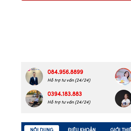
084.956.8899
Hỗ trợ tư vấn (24/24)
0394.183.883
Hỗ trợ tư vấn (24/24)
NỘI DUNG
ĐIỀU KHOẢN
GIỚI TH