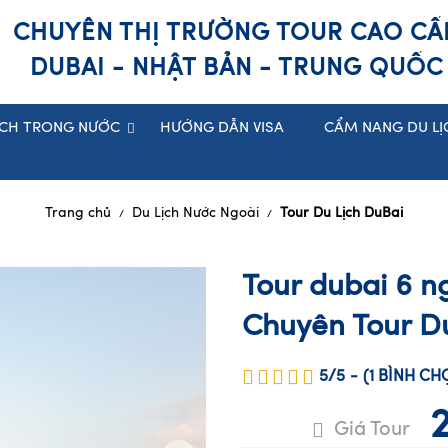
CHUYÊN THỊ TRƯỜNG TOUR CAO CẤ
DUBAI - NHẬT BẢN - TRUNG QUỐC
ỊCH TRONG NƯỚC
HƯỚNG DẪN VISA
CẨM NANG DU LỊ
Trang chủ
Du Lịch Nước Ngoài
Tour Du Lịch DuBai
/
/
Tour dubai 6 
Chuyên Tour D
5/5
-
(1
BÌNH C
Giá Tour