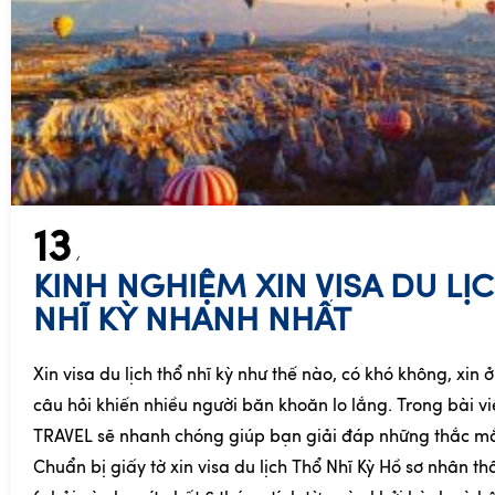
13
KINH NGHIỆM XIN VISA DU LỊ
NHĨ KỲ NHANH NHẤT
Xin visa du lịch thổ nhĩ kỳ như thế nào, có khó không, xin
câu hỏi khiến nhiều người băn khoăn lo lắng. Trong bài vi
TRAVEL sẽ nhanh chóng giúp bạn giải đáp những thắc m
Chuẩn bị giấy tờ xin visa du lịch Thổ Nhĩ Kỳ Hồ sơ nhân t