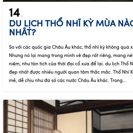
14
DU LỊCH THỔ NHĨ KỲ MÙA NÀ
NHẤT?
So với các quốc gia Châu Âu khác, thổ nhĩ kỳ không quá x
Nhưng nó lại mang trong mình vẻ đẹp rất riêng, mang nét
niệm, như tàn tích của thời đại cổ xưa để lại. du lịch Thổ
đẹp nhất được nhiều người quan tâm thắc mắc. Thổ Nhĩ K
mẻ, dễ chịu như đa số các nước Châu Âu khác. Trong...