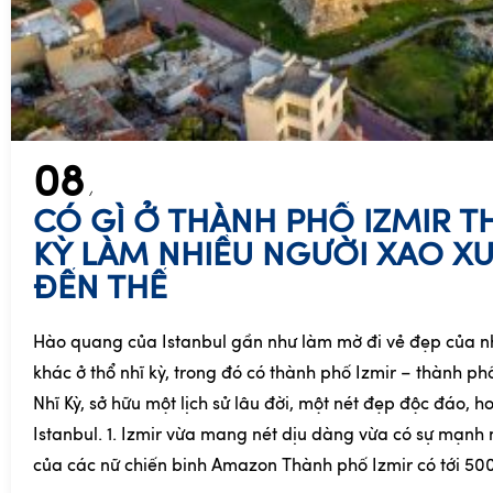
08
CÓ GÌ Ở THÀNH PHỐ IZMIR T
KỲ LÀM NHIỀU NGƯỜI XAO X
ĐẾN THẾ
Hào quang của Istanbul gần như làm mờ đi vẻ đẹp của n
khác ở thổ nhĩ kỳ, trong đó có thành phố Izmir – thành ph
Nhĩ Kỳ, sở hữu một lịch sử lâu đời, một nét đẹp độc đáo, 
Istanbul. 1. Izmir vừa mang nét dịu dàng vừa có sự mạn
của các nữ chiến binh Amazon Thành phố Izmir có tới 5000