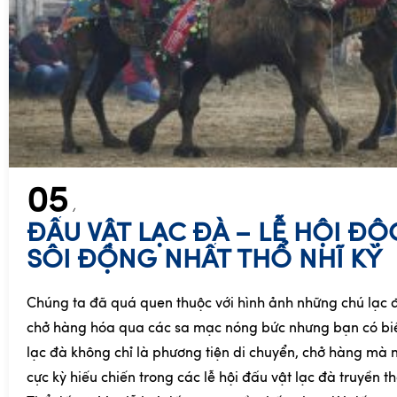
05
ĐẤU VẬT LẠC ĐÀ – LỄ HỘI ĐỘ
SÔI ĐỘNG NHẤT THỔ NHĨ KỲ
Chúng ta đã quá quen thuộc với hình ảnh những chú lạc 
chở hàng hóa qua các sa mạc nóng bức nhưng bạn có biết
lạc đà không chỉ là phương tiện di chuyển, chở hàng mà n
cực kỳ hiếu chiến trong các lễ hội đấu vật lạc đà truyền 