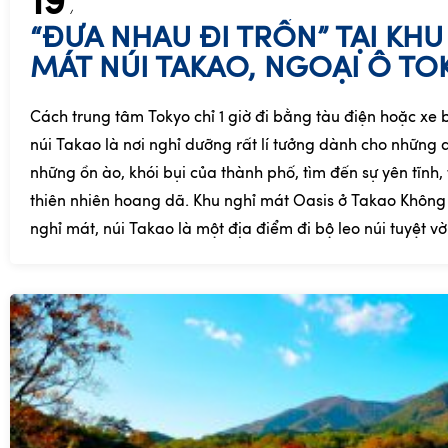
19
“ĐƯA NHAU ĐI TRỐN” TẠI KHU
MÁT NÚI TAKAO, NGOẠI Ô TO
Cách trung tâm Tokyo chỉ 1 giờ đi bằng tàu điện hoặc xe 
núi Takao là nơi nghỉ dưỡng rất lí tưởng dành cho những 
những ồn ào, khói bụi của thành phố, tìm đến sự yên tĩnh,
thiên nhiên hoang dã. Khu nghỉ mát Oasis ở Takao Không 
nghỉ mát, núi Takao là một địa điểm đi bộ leo núi tuyệt vời 