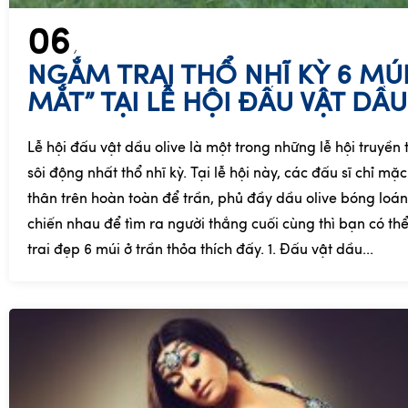
06
NGẮM TRAI THỔ NHĨ KỲ 6 MÚI
MẮT” TẠI LỄ HỘI ĐẤU VẬT DẦU
Lễ hội đấu vật dầu olive là một trong những lễ hội truyền
sôi động nhất thổ nhĩ kỳ. Tại lễ hội này, các đấu sĩ chỉ m
thân trên hoàn toàn để trần, phủ đầy dầu olive bóng loán
chiến nhau để tìm ra người thắng cuối cùng thì bạn có t
trai đẹp 6 múi ở trần thỏa thích đấy. 1. Đấu vật dầu...