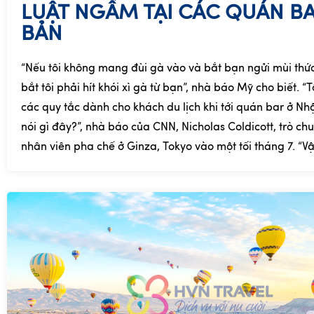
LUẬT NGẦM TẠI CÁC QUÁN B
BẢN
“Nếu tôi không mang đùi gà vào và bắt bạn ngửi mùi thứ
bắt tôi phải hít khói xì gà từ bạn”, nhà báo Mỹ cho biết. “T
các quy tắc dành cho khách du lịch khi tới quán bar ở Nhậ
nói gì đây?”, nhà báo của CNN, Nicholas Coldicott, trò ch
nhân viên pha chế ở Ginza, Tokyo vào một tối tháng 7. “Vậy