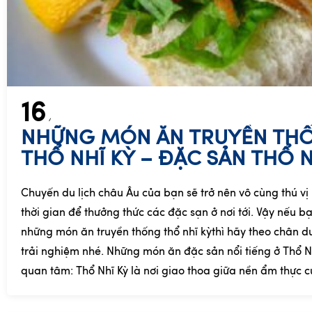
16
NHỮNG MÓN ĂN TRUYỀN TH
THỔ NHĨ KỲ – ĐẶC SẢN THỔ N
Chuyến du lịch châu Âu của bạn sẽ trở nên vô cùng thú v
thời gian để thưởng thức các đặc sạn ở nơi tới. Vậy nếu 
những món ăn truyền thống thổ nhĩ kỳthì hãy theo chân d
trải nghiệm nhé. Những món ăn đặc sản nổi tiếng ở Thổ N
quan tâm: Thổ Nhĩ Kỳ là nơi giao thoa giữa nền ẩm thực củ