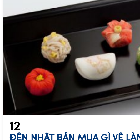
12
ĐẾN NHẬT BẢN MUA GÌ VỀ L