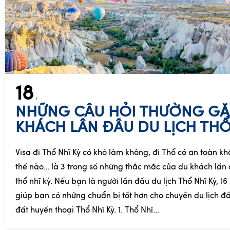
18
NHỮNG CÂU HỎI THƯỜNG GẶ
KHÁCH LẦN ĐẦU DU LỊCH THỔ
Visa đi Thổ Nhĩ Kỳ có khó làm không, đi Thổ có an toàn kh
thế nào… là 3 trong số những thắc mắc của du khách lần đ
thổ nhĩ kỳ. Nếu bạn là người lần đầu du lịch Thổ Nhĩ Kỳ, 1
giúp bạn có những chuẩn bị tốt hơn cho chuyến du lịch đ
đất huyền thoại Thổ Nhĩ Kỳ. 1. Thổ Nhĩ...