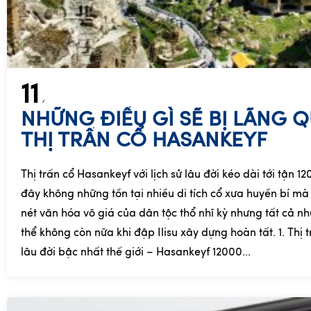
11
NHỮNG ĐIỀU GÌ SẼ BỊ LÃNG 
THỊ TRẤN CỔ HASANKEYF
Thị trấn cổ Hasankeyf với lịch sử lâu đời kéo dài tới tận 1
đây không những tồn tại nhiều di tích cổ xưa huyền bí mà
nét văn hóa vô giá của dân tộc thổ nhĩ kỳ nhưng tất cả n
thể không còn nữa khi đập Ilisu xây dựng hoàn tất. 1. Thị t
lâu đời bậc nhất thế giới – Hasankeyf 12000...