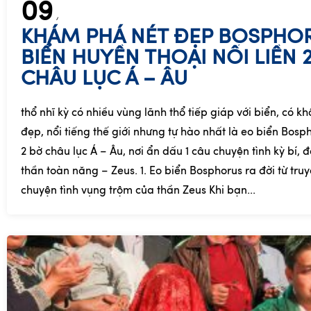
09
KHÁM PHÁ NÉT ĐẸP BOSPHOR
BIỂN HUYỀN THOẠI NỐI LIỀN 
CHÂU LỤC Á – ÂU
thổ nhĩ kỳ có nhiều vùng lãnh thổ tiếp giáp với biển, có kh
đẹp, nổi tiếng thế giới nhưng tự hào nhất là eo biển Bospho
2 bờ châu lục Á – Âu, nơi ẩn dấu 1 câu chuyện tình kỳ bí, đ
thần toàn năng – Zeus. 1. Eo biển Bosphorus ra đời từ tru
chuyện tình vụng trộm của thần Zeus Khi bạn...