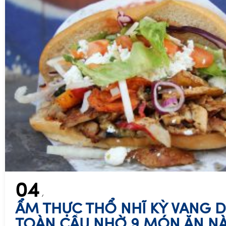
04
ẨM THỰC THỔ NHĨ KỲ VANG 
TOÀN CẦU NHỜ 9 MÓN ĂN N